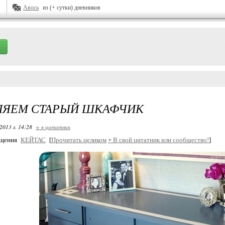
Авось
из (+ сутки) дневников
ЛЯЕМ СТАРЫЙ ШКАФЧИК
2013 г. 14:28
+ в цитатник
бщения
КЕЙТАС
[
Прочитать целиком
+
В свой цитатник или сообщество!
]