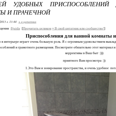
ЕЙ УДОБНЫХ ПРИСПОСОБЛЕНИЙ 
Ы И ПРАЧЕЧНОЙ
2013 г. 13:44
+ в цитатник
бщения
fljuida
[
Прочитать целиком
+
В свой цитатник или сообщество!
]
Приспособления для ванной комнаты и
 в интерьере играет очень большую роль. Я с огромным удовольствием выкла
соблений и грамотного размещения. Посмотрите обязательно этот материал и 
коррективы в Ваш быт :)))
приятного Вам просмотра :))
1.Это Вам и зонирование пространства, и очень удобное пот