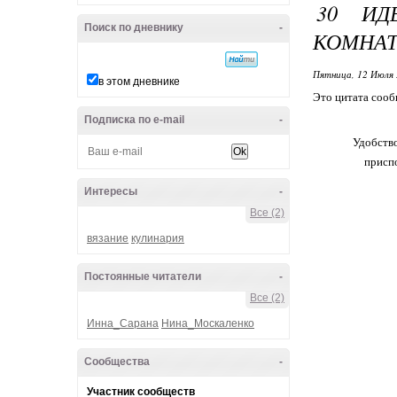
30 ИД
Поиск по дневнику
-
КОМНАТ
Пятница, 12 Июля 
в этом дневнике
Это цитата соо
Подписка по e-mail
-
Удобство
приспо
Интересы
-
Все (2)
вязание
кулинария
Постоянные читатели
-
Все (2)
Инна_Сарана
Нина_Москаленко
Сообщества
-
Участник сообществ