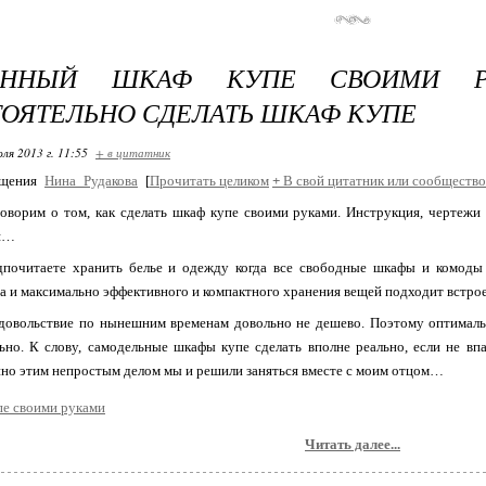
ОЕННЫЙ ШКАФ КУПЕ СВОИМИ Р
ОЯТЕЛЬНО СДЕЛАТЬ ШКАФ КУПЕ
ля 2013 г. 11:55
+ в цитатник
бщения
Нина_Рудакова
[
Прочитать целиком
+
В свой цитатник или сообщество
оворим о том, как сделать шкаф купе своими руками. Инструкция, чертежи
я…
дпочитаете хранить белье и одежду когда все свободные шкафы и комоды
а и максимально эффективного и компактного хранения вещей подходит встро
удовольствие по нынешним временам довольно не дешево. Поэтому оптимал
ьно. К слову, самодельные шкафы купе сделать вполне реально, если не вп
нно этим непростым делом мы и решили заняться вместе с моим отцом…
Читать далее...