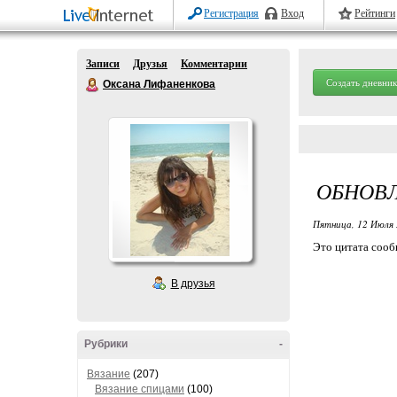
Регистрация
Вход
Рейтинги
Записи
Друзья
Комментарии
Создать дневник
Оксана Лифаненкова
ОБНОВ
Пятница, 12 Июля 
Это цитата соо
В друзья
Рубрики
-
Вязание
(207)
Вязание спицами
(100)