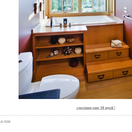
смотрим еще 30 идей !
 и дачи