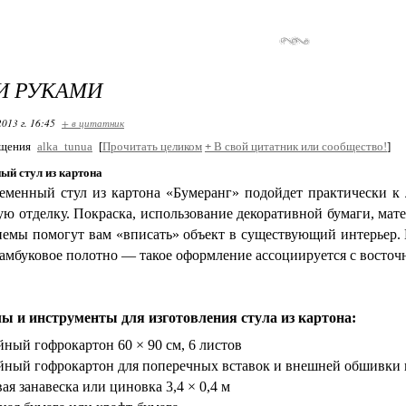
И РУКАМИ
2013 г. 16:45
+ в цитатник
бщения
alka_tunua
[
Прочитать целиком
+
В свой цитатник или сообщество!
]
ый стул из картона
еменный стул из картона «Бумеранг» подойдет практически к
ю отделку. Покраска, использование декоративной бумаги, мат
емы помогут вам «вписать» объект в существующий интерьер.
бамбуковое полотно — такое оформление ассоциируется с восточ
ы и инструменты для изготовления стула из картона:
йный гофрокартон 60 × 90 см, 6 листов
йный гофрокартон для поперечных вставок и внешней обшивки 
ая занавеска или циновка 3,4 × 0,4 м