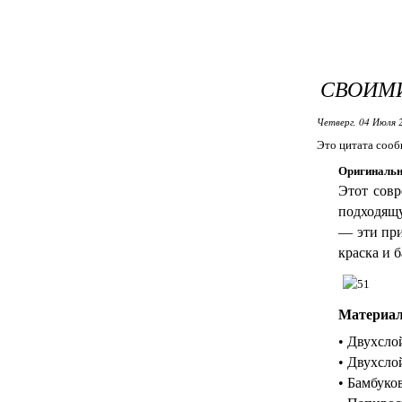
СВОИМ
Четверг, 04 Июля 
Это цитата соо
Оригинальн
Этот совр
подходящу
— эти при
краска и 
Материал
• Двухсло
• Двухсло
• Бамбуков