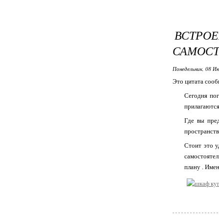
ВСТР
САМОСТ
Понедельник, 08 Ию
Это цитата соо
Сегодня пог
прилагаютс
Где вы пре
пространств
Стоит это 
самостоятел
плану . Име