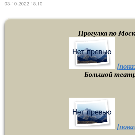
03-10-2022 18:10
Прогулка по Моск
[пока
Большой теат
[пока