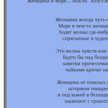
Женщина и море... Масло. Холст.К
Женщина всегда чуть-ч
Море в чем-то женщи
Ходят волны где-нибу
спрятанные в худен
Это волны чувств или
Будто бы над бездн
завитки причесочк
чайками кричат на
Женщина от пошлых 
штормом очищает
и под кожей в безза
закипают с грохот