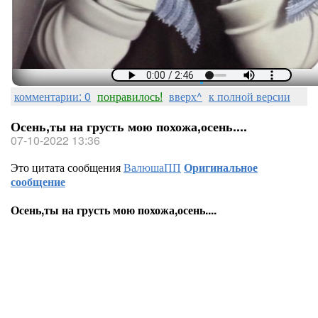
Устала… Мне бы отдохнуть… Сложить заботы ровной стопкой… И не оглядываясь, в путь уйти по незнакомой тропке… Печали надоевший груз, за поворотом где-то бросить… И слушать обалденный блюз, что мне подарит фея — осень…
комментарии: 0
понравилось!
вверх^
к полной версии
Осень,ты на грусть мою похожа,осень....
07-10-2022 13:36
Это цитата сообщения
ВалюшаПП
Оригинальное
сообщение
Осень,ты на грусть мою похожа,осень....