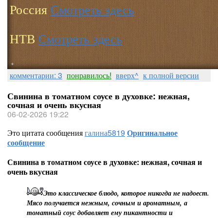
Россия
Смотреть здесь
НТВ
Смотреть здесь
комментарии: 3
понравилось!
вверх^
к полной версии
Свинина в томатном соусе в духовке: нежная,
сочная и очень вкусная
06-02-2026 19:22
Это цитата сообщения
галина5819
Оригинальное
сообщение
Свинина в томатном соусе в духовке: нежная, сочная и
очень вкусная
Это классическое блюдо, которое никогда не надоест.
Мясо получается нежным, сочным и ароматным, а
томатный соус добавляет ему пикантности и