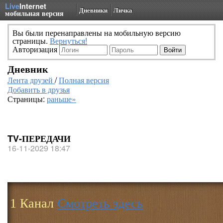
Live
Internet
Дневники
Личка
мобильная версия
Вы были перенаправлены на мобильную версию
страницы.
Вернуться!
Авторизация
Дневник
Лента друзей
/
Полная версия
Добавить в друзья
Страницы:
раньше»
TV-ПЕРЕДАЧИ
16-11-2029 18:47
1 Канал
Смотреть здесь