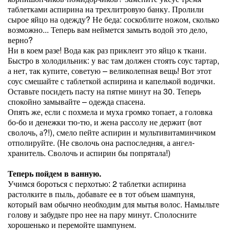
таблетками аспирина на трехлитровую банку. Пролили
сырое яйцо на одежду? Не беда: соскоблите ножом, сколько
возможно... Теперь вам неймется замыть водой это дело,
верно?
Ни в коем разе! Вода как раз приклеит это яйцо к ткани.
Быстро в холодильник: у вас там должен стоять соус тартар,
а нет, так купите, советую – великолепная вещь! Вот этот
соус смешайте с таблеткой аспирина и капелькой водички.
Оставьте посидеть пасту на пятне минут на 30. Теперь
спокойно замывайте – одежда спасена.
Опять же, если с похмела и муха громко топает, а головка
бо-бо и денежки тю-тю, и жена рассолу не держит (вот
сволочь, а?!), смело пейте аспирин и мультивитаминчиком
отполируйте. (Не сволочь она распоследняя, а ангел-
хранитель. Сволочь и аспирин бы попрятала!)
Теперь пойдем в ванную.
Учимся бороться с перхотью: 2 таблетки аспирина
растолките в пыль, добавьте ее в тот объем шампуня,
который вам обычно необходим для мытья волос. Намыльте
голову и забудьте про нее на пару минут. Сполосните
хорошенько и перемойте шампунем.