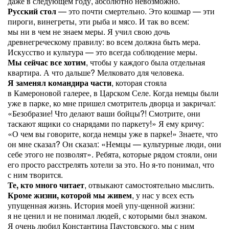
даже в следующем году, абсолютно невозможно.
Русский стол
— это почти смертельно. Это кошмар — эти
пироги, винегреты, эти рыба и мясо. И так во всем:
мы ни в чем не знаем меры. Я учил свою дочь
древнегреческому правилу: во всем должна быть мера.
Искусство и культура — это всегда соблюдение меры.
Мы сейчас все хотим
, чтобы у каждого была отдельная
квартира. А что дальше? Мелковато для человека.
Я заменял командира части
, которая стояла
в Камероновой галерее, в Царском Селе. Когда немцы были
уже в парке, ко мне пришел смотритель дворца и закричал:
«Безобразие! Что делают ваши бойцы?! Смотрите, они
таскают ящики со снарядами по паркету!» Я ему кричу:
«О чем вы говорите, когда немцы уже в парке!» Знаете, что
он мне сказал? Он сказал: «Немцы — культурные люди, они
себе этого не позволят». Ребята, которые рядом стояли, они
его просто расстрелять хотели за это. Но я-то понимал, что
с ним творится.
Те, кто много читает
, отвыкают самостоятельно мыслить.
Кроме жизни, которой мы живем
, у нас у всех есть
упущенная жизнь. История моей упу-щенной жизни:
я не ценил и не понимал людей, с которыми был знаком.
Я очень любил Константина Паустовского, мы с ним