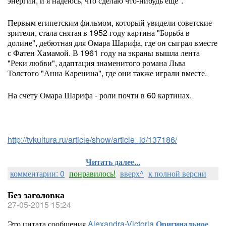
энергии, и я надеюсь, что сделаю что-нибудь еще".
Первым египетским фильмом, который увидели советские
зрители, стала снятая в 1952 году картина "Борьба в
долине", дебютная для Омара Шарифа, где он сыграл вместе
с Фатен Хамамой. В 1961 году на экраны вышла лента
"Реки любви", адаптация знаменитого романа Льва
Толстого "Анна Каренина", где они также играли вместе.
На счету Омара Шарифа - роли почти в 60 картинах.
http://tvkultura.ru/article/show/article_id/137186/
Читать далее...
комментарии: 0
понравилось!
вверх^
к полной версии
Без заголовка
27-05-2015 15:24
Это цитата сообщения
Alexandra-Victoria
Оригинальное