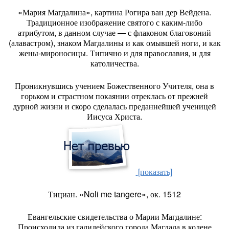
«Мария Магдалина», картина Рогира ван дер Вейдена.
Традиционное изображение святого с каким-либо
атрибутом, в данном случае — с флаконом благовоний
(алавастром), знаком Магдалины и как омывшей ноги, и как
жены-мироносицы. Типично и для православия, и для
католичества.
Проникнувшись учением Божественного Учителя, она в
горьком и страстном покаянии отреклась от прежней
дурной жизни и скоро сделалась преданнейшей ученицей
Иисуса Христа.
[показать]
Тициан. «Noli me tangere», ок. 1512
Евангельские свидетельства о Марии Магдалине:
Происходила из галилейского города Магдала в колене