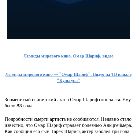
Легенды мирового кино. Омар Шариф. видео
Легенды мирового кино — "Омар Шариф". Видео на ТВ канале
"Культура"
Знаменитый египетский актер Омар Шариф скончался. Ему
было 83 года.
Подробности смерти артиста не сообщаются. Недавно стало
известно, что Омар Шариф страдает болезнью Альцгеймера.
Как сообщил его сын Тарек Шариф, актер заболел три года