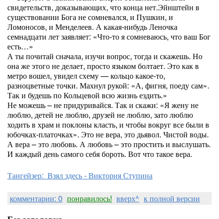
свидетельств, доказывающих, что конца нет.Эйнштейн в
существовании Бога не сомневался, и Пушкин, и
Ломоносов, и Менделеев. А какая-нибудь Леночка
семнадцати лет заявляет: «Что-то я сомневаюсь, что ваш Бог
есть…»
А ты почитай сначала, изучи вопрос, тогда и скажешь. Но
она же этого не делает, просто языком болтает. Это как в
метро вошел, увидел схему — кольцо какое-то,
разноцветные точки. Махнул рукой: «А, фигня, поеду сам».
Так и будешь по Кольцевой всю жизнь ездить.»
Не можешь – не придуривайся. Так и скажи: «Я жену не
люблю, детей не люблю, друзей не люблю, зато люблю
ходить в храм и поклоны класть, и чтобы вокруг все были в
юбочках-платочках». Это не вера, это дьявол. Чистой воды.
А вера – это любовь. А любовь – это простить и выслушать.
И каждый день самого себя бороть. Вот что такое вера.
Тангейзер: Взял здесь - Виктория Ступина
комментарии: 0
понравилось!
вверх^
к полной версии