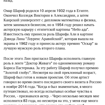
назад.
Омар Шариф родился 10 апреля 1932 года в Египте.
Окончил Колледж Виктории в Александрии, а затем
Каирский университет с дипломом математика и физика,
затем занимался бизнесом, но в 1954 году решил начать
актерскую карьеру с египетской картины "Небо ада".
Известность ему принесла роль Шарифа Али в картине
Дэвида Лина "Лоуренс Аравийский", которая вышла на
экраны в 1962 году и принесла актеру премию "Оскар" за
лучшую мужскую роль второго плана.
После этого Лин пригласил Шарифа исполнить главную
роль в ленте "Доктор Живаго" по одноименному роману
Бориса Пастернака. За эту работу Шариф получил премию
"Золотой глобус". Несмотря на свой преклонный возраст,
Шариф был готов к новым проектам. Об этом артист
говорил во время своего последнего своего визита в Россию
в ноябре 2014 года. "Когда я был знаменитым, я много
путешествовал, но всегда испытывал особые чувства к
России, - признавался актер. - Через несколько месяцев мне
исполнится 83 года, но несмотря на это, у меня еще много