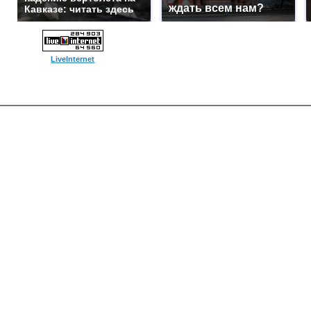
ждать всем нам?
Кавказе: читать здесь
LiveInternet