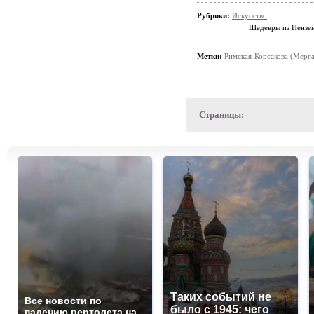
Рубрики:
Искусство
Шедевры из Пензен
Метки:
Римская-Корсакова (Мерга
Страницы:
Таких событий не
Все новости по
было с 1945: чего
падению вертолета на