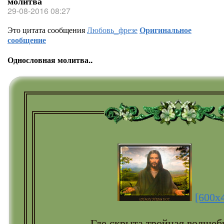
молитва
29-08-2016 08:27
Это цитата сообщения
Любовь_фрезе
Оригинальное
сообщение
Однословная молитва..
[600x
Где скрыта тройная волшеб