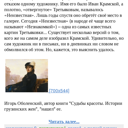
отказом одному художнику. Имя его было Иван Крамской, а
полотно, «отвергнутое» Третьяковым, называлось
«Неизвестная». Лишь годы спустя оно обретёт своё место в
галерее. Сегодня «Неизвестная» (в народе её чаще всего
называют «Незнакомкой») – одна из самых известных
картин Третьяковки... Существует несколько версий о том,
кого же на самом деле изобразил Крамской. Удивительно, но
сам художник ни в письмах, ни в дневниках ни словом не
обмолвился об этом. Но, кажется, это выяснить удалось.
[700x544]
Игорь Оболенский, автор книги "Судьбы красоты. Истории
грузинских жен", "нашел" ее.
Читать далее...
комментарии: 0
понравилось!
вверх^
к полной версии