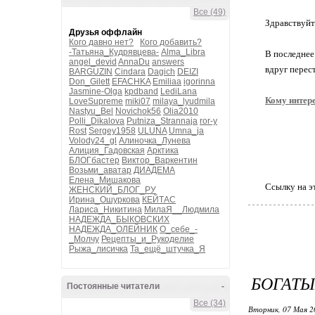
Все (49)
Здравствуйт
Друзья оффлайн
Кого давно нет?
Кого добавить?
-Татьяна_Кудрявцева-
Alma_Libra
В последнее
angel_devid
AnnaDu
answers
вдруг перес
BARGUZIN
Cindara
Dagich
DEIZI
Don_Gilett
EFACHKA
Emiliaa
igorinna
Jasmine-Olga
kpdband
LediLana
Кому интер
LoveSupreme
miki07
milaya_lyudmila
Nastyu_Bel
Novichok56
Olia2010
Polli_Dikalova
Putniza_Strannaja
ror-y
Rost
Sergey1958
ULUNA
Umna_ja
Volody24_gl
Алиночка_Лунева
Алиция_Гадовская
Арктика
БЛОГбастер
Виктор_Варкентин
Возьми_аватар
ДИАДЕМА
Елена_Мишакова
Ссылку на э
ЖЕНСКИЙ_БЛОГ_РУ
Ирина_Ошуркова
КЕЙТАС
Лариса_Никитина
МилаЯ__Людмила
НАДЕЖДА_БЫКОВСКИХ
НАДЕЖДА_ОЛЕЙНИК
О_себе_-
_Молчу
Рецепты_и_Рукоделие
Рыжа_лисичка
Та_ещё_штучка_Я
БОГАТЫ
Постоянные читатели
-
Все (34)
Вторник, 07 Мая 2