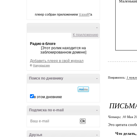
Маленький
плеер собран приложением
V.exeR
'а
-
К приложению
Радио в блоге
[Этот ролик находится на
заблокированном домене]
Добавить плеер в свой журнал
©
Накукрыскин
Понравилось:
1 польз
Поиск по дневнику
-
в этом дневнике
ПИСЬМА
Подписка по e-mail
-
Четверг, 30 Мая 20
Это цитата соо
Что делать,
Друзья
-