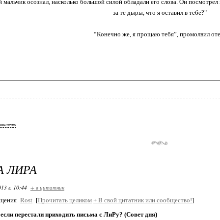
 мальчик осознал, насколько большой силой обладали его слова. Он посмотрел 
за те дыры, что я оставил в тебе?"
“Конечно же, я прощаю тебя”, промолвил оте
ователю
 ЛИРА
13 г. 10:44
+ в цитатник
бщения
Rost
[
Прочитать целиком
+
В свой цитатник или сообщество!
]
 если перестали приходить письма с ЛиРу? (Совет дня)