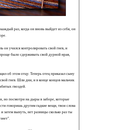
аждый раз, когда он вновь выйдет из себя, он
оре.
ь он учился контролировать свой гнев, и
 проще было сдерживать свой дурной нрав,
бщил об этом отцу. Теперь отец приказал сыну
свой гнев. Шли дни, и в конце концов мальчик
забитых гвоздей.
ын, но посмотри на дыры в заборе, которые
лости говоришь другим гадкие вещи, твои слова
и затем вынуть, нет разницы сколько раз ты
знет".