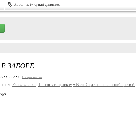
Авось
из (+ сутки) дневников
 В ЗАБОРЕ.
2013 г. 19:54
+ в цитатник
бщения
Franzuzhenka
[
Прочитать целиком
+
В свой цитатник или сообщество!
]
боре