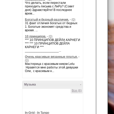
Что делать, если перестали
приходить письма с ЛиРу? (Совет
дня) Здравствуйте! В последнее
врем...
Богатый и бедный-различия.
-
(0)
31 факт отличия богатых от бедных
1. Богатые экономят средства и
время. ...
10 принципов.
-
(0)
*** 10 ПРИНЦИПОВ ДЕЙЛА КАРНЕГИ
*** *** 10 ПРИНЦИПОВ ДЕЙЛА
КАРНЕГИ ***
___________________...
Очень красивые вязанные платья.
-
(0)
Мастерица с красивым ником Lelu
Нравятся мне работы этой девушки
Оли, с красивым н...
Музыка
-
Все (6)
In-Grid - In Tango