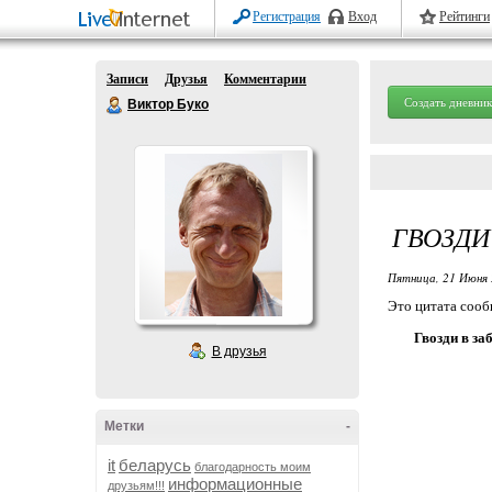
Регистрация
Вход
Рейтинги
Записи
Друзья
Комментарии
Создать дневник
Виктор Буко
ГВОЗДИ
Пятница, 21 Июня 
Это цитата соо
Гвозди в за
В друзья
Метки
-
it
беларусь
благодарность моим
информационные
друзьям!!!