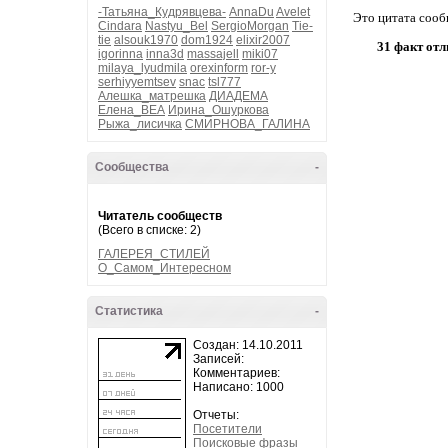
-Татьяна_Кудрявцева-
AnnaDu
Avelet
Это цитата соо
Cindara
Nastyu_Bel
SergioMorgan
Tie-
tie
alsouk1970
dom1924
elixir2007
31 факт отл
igorinna
inna3d
massajell
miki07
milaya_lyudmila
orexinform
ror-y
serhiyyemtsev
snac
tsl777
Алешка_матрешка
ДИАДЕМА
Елена_ВЕА
Ирина_Ошуркова
Рыжа_лисичка
СМИРНОВА_ГАЛИНА
Сообщества
-
Читатель сообществ
(Всего в списке: 2)
ГАЛЕРЕЯ_СТИЛЕЙ
О_Самом_Интересном
Статистика
-
Создан: 14.10.2011
Записей:
Комментариев:
Написано: 1000
Отчеты:
Посетители
Поисковые фразы