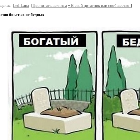
бщения
LediLana
[
Прочитать целиком
+
В свой цитатник или сообщество!
]
ичия богатых от бедных