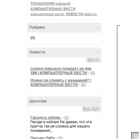
технологии
компаний
компьютерные вести
новости
компьютерные вести.
новости.
Рубрики
-
(0)
Новости
-
Все (2)
Lenovo показала планшет на две
SIM | КОМПЬЮТЕРНЫЕ ВЕСТИ
-
(0)
Нужно ли спорить с женщиной? |
КОМПЬЮТЕРНЫЕ ВЕСТИ
-
(0)
Цитатник
-
Все (315)
Гвозди в заборе.
-
(2)
Гвозди в заборе Не думаю, что эта
притча так уж сложна для нашего
понимания,...
Письма ЛиРа
-
(0)