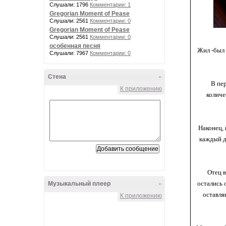
Слушали: 1796
Комментарии: 1
Gregorian Moment of Pease
Слушали: 2561
Комментарии: 0
Gregorian Moment of Pease
Слушали: 2561
Комментарии: 0
особенная песня
Жил -был 
Слушали: 7967
Комментарии: 0
Стена
-
В пер
К приложению
количе
Наконец, 
каждый де
Отец в
остались 
Музыкальный плеер
-
оставля
К приложению