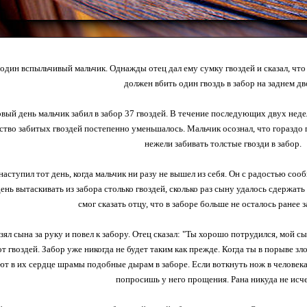
один вспыльчивый мальчик. Однажды отец дал ему сумку гвоздей и сказал, что к
должен вбить один гвоздь в забор на заднем дв
вый день мальчик забил в забор 37 гвоздей. В течение последующих двух недел
ство забитых гвоздей постепенно уменьшалось. Мальчик осознал, что гораздо
нежели забивать толстые гвозди в забор.
наступил тот день, когда мальчик ни разу не вышел из себя. Он с радостью соо
нь вытаскивать из забора столько гвоздей, сколько раз сыну удалось сдержать 
смог сказать отцу, что в заборе больше не осталось ранее 
зял сына за руку и повел к забору. Отец сказал: "Ты хорошо потрудился, мой с
от гвоздей. Забор уже никогда не будет таким как прежде. Когда ты в порыве з
ют в их сердце шрамы подобные дырам в заборе. Если воткнуть нож в человека 
попросишь у него прощения. Рана никуда не исче