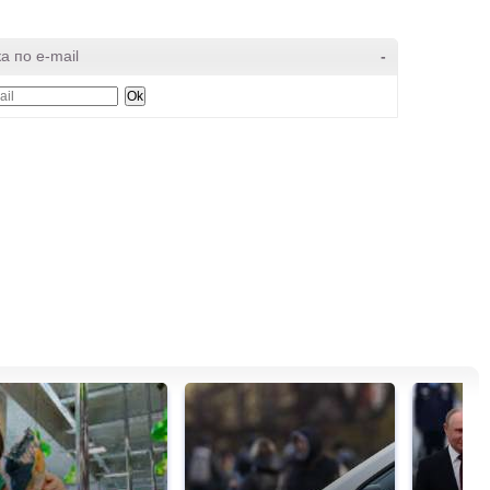
а по e-mail
-