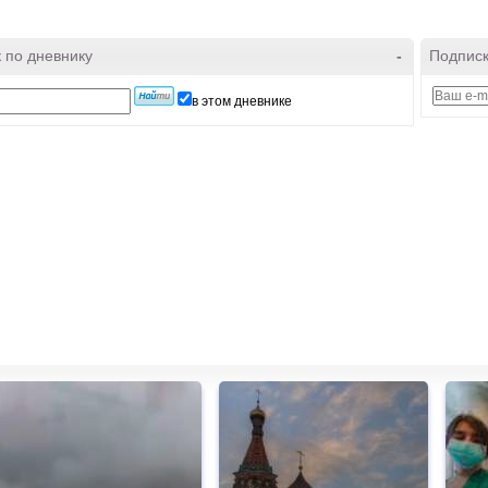
 по дневнику
-
Подписк
в этом дневнике