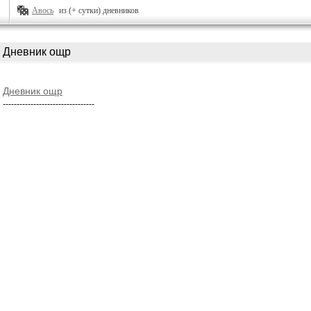
Авось
из (+ сутки) дневников
Дневник ощр
Дневник ощр
---------------------------------