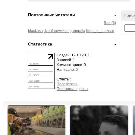
Постоянные читатели
-
Поиск
Все (6)
blackash
dzhafarovviktor
gaberalla
Конь_в__пальто
Статистика
-
Создан: 12.10.2011
Записей: 1
Комментариев: 0
Написано: 0
Отчеты:
Посетители
Поисковые фразы