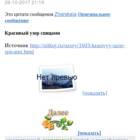
26-10-2017 21:18
Это цитата сообщения
Zharskaja
Оригинальное
сообщение
Красивый узор спицами
Источник
http://nitkoj.ru/uzory/1603-krasivyy-uzor-
spicami.html
[показать]
[показать]
комментарии: 0
понравилось!
вверх^
к полной версии