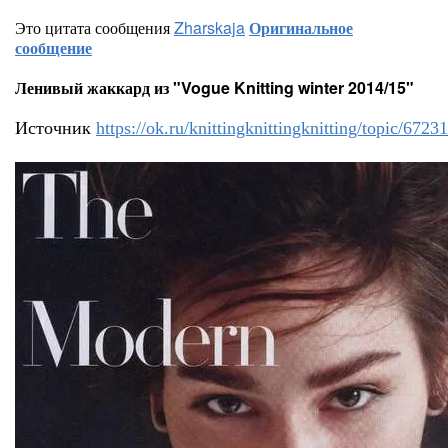
Это цитата сообщения
Zharskaja
Оригинальное
сообщение
Ленивый жаккард из "Vogue Knitting winter 2014/15"
Источник
https://ok.ru/knittingknittingknitting/topic/67