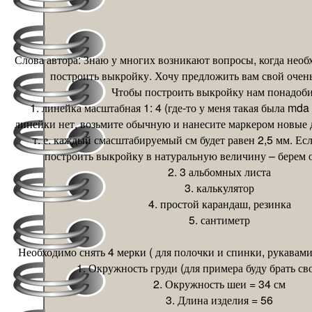
Слова автора: Знаю у многих возникают вопросы, когда необ
построить выкройку. Хочу предложить вам свой очень
Чтобы построить выкройку нам понадоби
1. линейка масштабная 1: 4 (где-то у меня такая была mda s
линейки нет, возьмите обычную и нанесите маркером новые де
т. е. каждый смасштабируемый см будет равен 2,5 мм. Есл
построить выкройку в натуральную величину – берем
2. 3 альбомных листа
3. калькулятор
4. простой карандаш, резинка
5. сантиметр
Необходимо снять 4 мерки ( для полочки и спинки, рукавами
1. Окружность груди (для примера буду брать св
2. Окружность шеи = 34 см
3. Длина изделия = 56