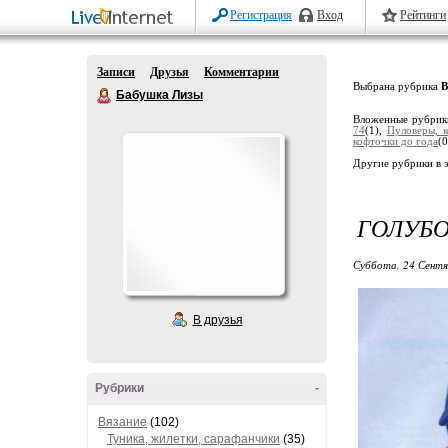
Регистрация
Вход
Рейтинги
Записи
Друзья
Комментарии
Выбрана рубрика
В
Бабушка Лизы
Вложенные рубрик
74
(1),
Пуловеры, 
кофточки до года
(0
Другие рубрики в 
ГОЛУБО
Суббота, 24 Сентя
В друзья
Рубрики
-
Вязание
(102)
Туника, жилетки, сарафанчики
(35)