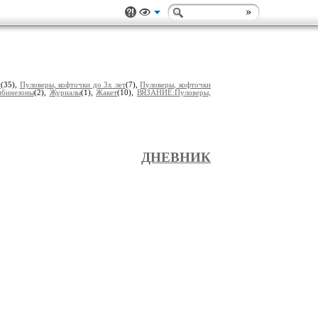
и
(35),
Пуловеры, кофточки до 3х лет
(7),
Пуловеры, кофточки
мбинезоны
(2),
Журналы
(1),
Жакет
(10),
ВЯЗАНИЕ:Пуловеры,
ДНЕВНИК