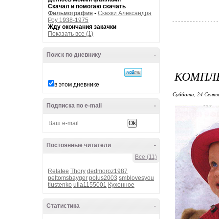
Скачал и помогаю скачать
Фильмография
-
Сказки Александра
Роу 1938-1975
Жду окончания закачки
Показать все (1)
Поиск по дневнику
-
КОМПЛ
в этом дневнике
Суббота, 24 Сентя
Подписка по e-mail
-
Постоянные читатели
-
Все (11)
Relatee
Thory
dedmoroz1987
peltomsbayger
polus2003
smblovesyou
tlustenko
ulia1155001
Кухонное
Статистика
-