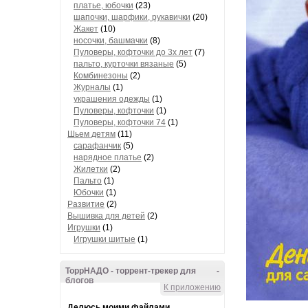
платье, юбочки
(23)
шапочки, шарфики, рукавички
(20)
Жакет
(10)
носочки, башмачки
(8)
Пуловеры, кофточки до 3х лет
(7)
пальто, курточки вязаные
(5)
Комбинезоны
(2)
Журналы
(1)
украшения одежды
(1)
Пуловеры, кофточки
(1)
Пуловеры, кофточки 74
(1)
Шьем детям
(11)
сарафанчик
(5)
нарядное платье
(2)
Жилетки
(2)
Пальто
(1)
Юбочки
(1)
Развитие
(2)
Вышивка для детей
(2)
Игрушки
(1)
Игрушки шитые
(1)
ТоррНАДО - торрент-трекер для
-
блогов
К приложению
Делюсь моими файлами