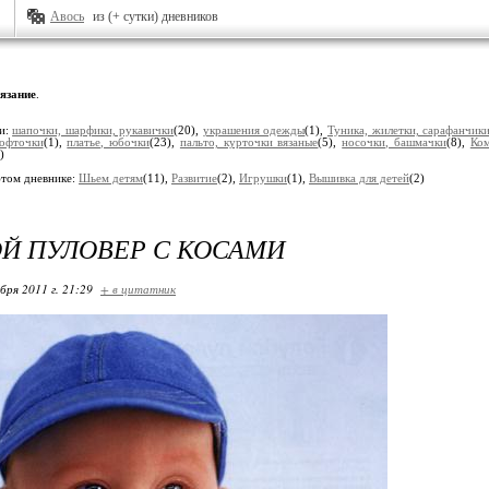
Авось
из (+ сутки) дневников
язание
.
и:
шапочки, шарфики, рукавички
(20),
украшения одежды
(1),
Туника, жилетки, сарафанчик
кофточки
(1),
платье, юбочки
(23),
пальто, курточки вязаные
(5),
носочки, башмачки
(8),
Ко
)
этом дневнике:
Шьем детям
(11),
Развитие
(2),
Игрушки
(1),
Вышивка для детей
(2)
Й ПУЛОВЕР С КОСАМИ
бря 2011 г. 21:29
+ в цитатник