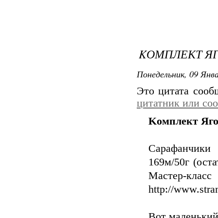
KОМПЛЕКТ Я
Понедельник, 09 Янва
Это цитата соо
цитатник или со
Kомплект Яго
Сарафанчики 
169м/50г (ост
Мастер
http://www.str
Вот маленький 