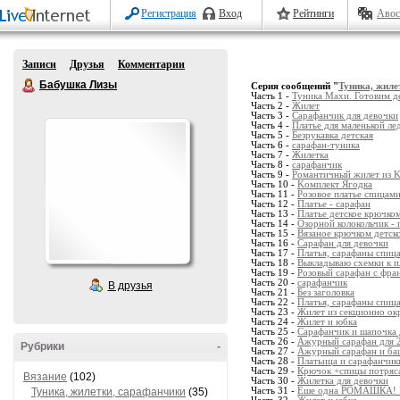
Регистрация
Вход
Рейтинги
Авос
Записи
Друзья
Комментарии
Бабушка Лизы
Серия сообщений "
Туника, жиле
Часть 1 -
Туника Махи. Готовим д
Часть 2 -
Жилет
Часть 3 -
Сарафанчик для девочки
Часть 4 -
Платье для маленькой ле
Часть 5 -
Безрукавка детская
Часть 6 -
сарафан-туника
Часть 7 -
Жилетка
Часть 8 -
сарафанчик
Часть 9 -
Романтичный жилет из Ka
Часть 10 -
Kомплект Ягодка
Часть 11 -
Розовое платье спицам
Часть 12 -
Платье - сарафан
Часть 13 -
Платье детское крючком
Часть 14 -
Озорной колокольчик -
Часть 15 -
Вязаное крючком детско
Часть 16 -
Сарафан для девочки
Часть 17 -
Платья, сарафаны спиц
Часть 18 -
Выкладываю схемки к п
Часть 19 -
Розовый сарафан с фра
Часть 20 -
сарафанчик
В друзья
Часть 21 -
Без заголовка
Часть 22 -
Платья, сарафаны спиц
Часть 23 -
Жилет из секционно о
Часть 24 -
Жилет и юбка
Часть 25 -
Сарафанчик и шапочка 
Часть 26 -
Ажурный сарафан для 
Рубрики
-
Часть 27 -
Ажурный сарафан и баш
Часть 28 -
Платьица и сарафанчик
Часть 29 -
Крючок +спицы потряс
Вязание
(102)
Часть 30 -
Жилетка для девочки
Туника, жилетки, сарафанчики
(35)
Часть 31 -
Еше одна РОМАШКА! Б