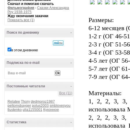
Скачал и помогаю скачать
Фильмография
-
Сказки Александра
Роу 1938-1975
Жду окончания закачки
Размеры:
Показать все (1)
6-12 месяцев (
Поиск по дневнику
-
1-2 г (ОГ 46-51
2-3 г (ОГ 51-56
в этом дневнике
3-4 г (ОГ 53-58
4-5 лет (ОГ 56
Подписка по e-mail
-
5-7 лет (ОГ 61
7-9 лет (ОГ 64
Постоянные читатели
-
Материалы:
Все (11)
1, 2, 2, 3, 3
Relatee
Thory
dedmoroz1987
peltomsbayger
polus2003
smblovesyou
использовала M
tlustenko
ulia1155001
Кухонное
2, 2, 2, 3, 3
Статистика
-
использовала 