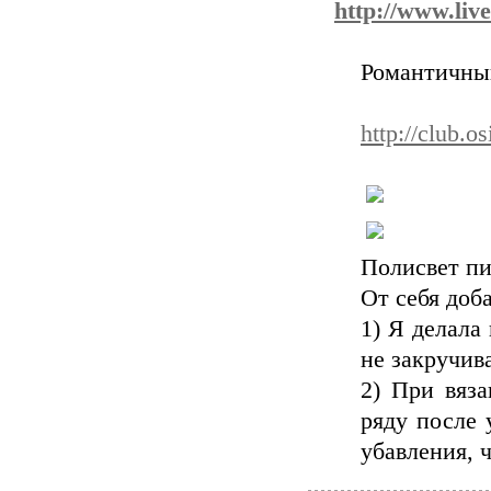
http://www.liv
Романтичный
http://club.o
Полисвет п
От себя доб
1) Я делала
не закручив
2) При вяз
ряду после 
убавления, 