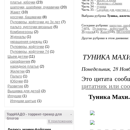
Часть 32 -
Жилет и юбка
платье, юбочки
(23)
Часть 33 -
Жилетка с сОвами
Часть 34 -
туника
шапочки, шарфики, рукавички
(20)
Часть 35 -
Сарафан для девочки с
Жакет
(10)
Выбрана рубрика
Туника, жилетк
носочки, башмачки
(8)
Пуловеры, кофточки до 3х лет
(7)
Соседние рубрики:
шапочки, шар
пальто, курточки вязаные
(5)
74
(1),
Пуловеры, кофточки
(1)
Комбинезоны
(2)
Журналы
(1),
Жакет
(10),
ВЯЗАНИЕ:
Журналы
(1)
Другие рубрики в этом дневнике:
украшения одежды
(1)
Пуловеры, кофточки
(1)
Пуловеры, кофточки 74
(1)
ТУНИКА МАХИ
Шьем детям
(11)
сарафанчик
(5)
нарядное платье
(2)
Понедельник, 28 Нояб
Жилетки
(2)
Пальто
(1)
Это цитата соо
Юбочки
(1)
цитатник или со
Развитие
(2)
Вышивка для детей
(2)
Туника Махи.
Игрушки
(1)
Игрушки шитые
(1)
ТоррНАДО - торрент-трекер для
-
блогов
К приложению
Делюсь моими файлами