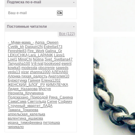
Подписка по e-mail
-
Постоянные читатели
-
Все (122)
-_Муми-мама_-
Agnia_Qween
Cvetik_kh
Daiquiri2N
Estrella473
Fereshte83
Fire_Work
Galina_Gr
LEKUCHKA
Lara_LAPANIK
Lassi1
Loel1
MingChi
Nolina
Svet_Svetlana47
Tanyusha100
V-8-ivat
bookvoed
ewent
kowka5
modessta
obozrenie
saweds
veda13
vizar
zhanna1000
АЛЕНА60
Алонка-тихая_радость
Анатолия10
Буркотунка
Гаянея
Елена1202
ЖЕНСКИЙ_БЛОГ_РУ
КИМУЛЕЧКА
Лидия_Назарова
Мухтуя
Неонила_Кручинина
Подсказано_Природой
Рина_Санина
СамаСама
Светольда
Сигне
Софиич
Струнный_квартет_ЛАДА
Тамара_Токарева
апрельская_капелька
валентина_ишакова
ирана_тимофеевна
петряшка
чирикало