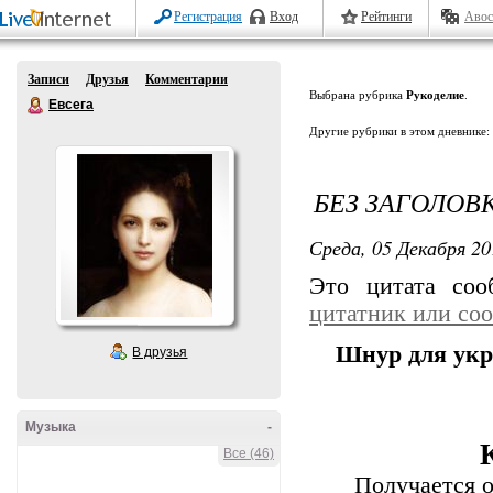
Регистрация
Вход
Рейтинги
Авос
Записи
Друзья
Комментарии
Выбрана рубрика
Рукоделие
.
Евсега
Другие рубрики в этом дневнике:
БЕЗ ЗАГОЛОВ
Среда, 05 Декабря 20
Это цитата со
цитатник или со
Шнур для укр
В друзья
Музыка
-
Все (46)
Получается 