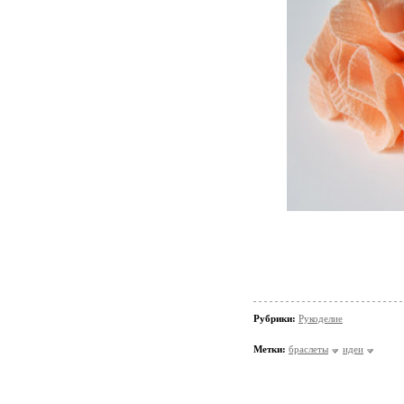
Рубрики:
Рукоделие
Метки:
браслеты
идеи