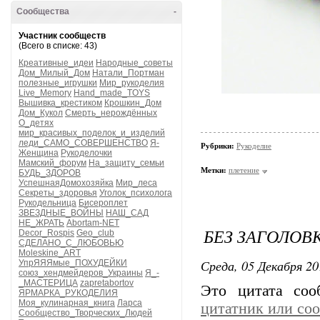
Сообщества
-
Участник сообществ
(Всего в списке: 43)
Креативные_идеи
Народные_советы
Дом_Милый_Дом
Натали_Портман
полезные_игрушки
Мир_рукоделия
Live_Memory
Hand_made_TOYS
Вышивка_крестиком
Крошкин_Дом
Дом_Кукол
Смерть_нерождённых
О_детях
мир_красивых_поделок_и_изделий
леди_САМО_СОВЕРШЕНСТВО
Я-
Рубрики:
Рукоделие
Женщина
Рукоделочки
Мамский_форум
На_защиту_семьи
Метки:
плетение
БУДЬ_ЗДОРОВ
УспешнаяДомохозяйка
Мир_леса
Секреты_здоровья
Уголок_психолога
Рукодельница
Бисероплет
ЗВЕЗДНЫЕ_ВОЙНЫ
НАШ_САД
НЕ_ЖРАТЬ
Abortam-NET
БЕЗ ЗАГОЛОВ
Decor_Rospis
Geo_club
СДЕЛАНО_С_ЛЮБОВЬЮ
Moleskine_ART
Среда, 05 Декабря 20
УпрЯЯЯмые_ПОХУДЕЙКИ
союз_хендмейдеров_Украины
Я_-
_МАСТЕРИЦА
zapretabortov
Это цитата со
ЯРМАРКА_РУКОДЕЛИЯ
Моя_кулинарная_книга
Ларса
цитатник или со
Сообщество_Творческих_Людей