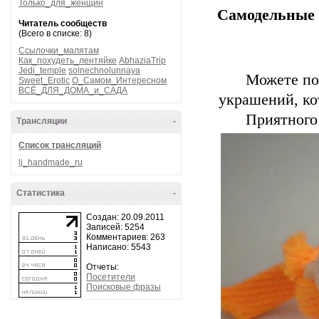
Только_для_женщин
Самодельные 
Читатель сообществ
(Всего в списке: 8)
Ссылочки_малятам
Как_похудеть_лентяйке
AbhaziaTrip
Jedi_temple
solnechnolunnaya
Можете по
Sweet_Erotic
О_Самом_Интересном
ВСЁ_ДЛЯ_ДОМА_и_САДА
украшений, ко
Приятного
Трансляции
-
Список трансляций
lj_handmade_ru
Статистика
-
Создан: 20.09.2011
Записей: 5254
Комментариев: 263
Написано: 5543
Отчеты:
Посетители
Поисковые фразы