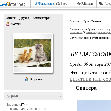
Регистрация
Вход
Рейтинги
Авос
Записи
Друзья
Комментарии
Выбрана рубрика
Вязание
.
яшуля
Вложенные рубрики:
шапки, ва
мальчиков
(7),
вязание для женщин
Другие рубрики в этом дневнике:
БЕЗ ЗАГОЛОВ
Среда, 09 Января 201
Это цитата со
цитатник или со
В друзья
Свитера
Рубрики
-
Вязание
(274)
вязание для девочек
(101)