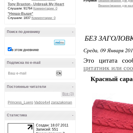
Рубрики:
Вязание/вязание для дев
Tony Braxton - Unbreak My Heart
Вязание/вязание для мал
Слушали: 91764
Комментарии: 0
*Нюша-Выше*
Слушали: 1837
Комментарии: 0
Поиск по дневнику
-
БЕЗ ЗАГОЛОВ
Среда, 09 Января 201
в этом дневнике
Это цитата со
Подписка по e-mail
-
цитатник или со
Красный сара
Постоянные читатели
-
Все (3)
Princess_Luero
Vados4x4
zarazakonan
Статистика
-
Создан: 18.07.2011
Записей: 551