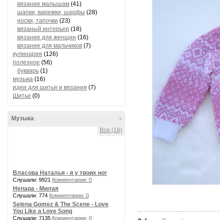
вязание малышам
(41)
шапки, варежки, шарфы
(28)
носки, тапочки
(23)
вязаный интерьер
(18)
вязание для женщин
(16)
вязание для мальчиков
(7)
кулинария
(126)
полезное
(56)
букварь
(1)
музыка
(16)
идеи для шитья и вязания
(7)
Шитье
(0)
Музыка
-
Все (16)
Власова Наталья - я у твоих ног
Слушали: 9921
Комментарии: 0
Непара - Милая
Слушали: 774
Комментарии: 0
Selena Gomez & The Scene - Love
You Like a Love Song
Слушали: 7135
Комментарии: 0