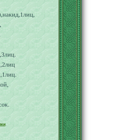
),накид,1лиц,
,
.
,3лиц.
й,2лиц
,1лиц.
ой,
сок.
лки
.