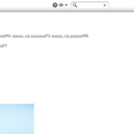
шам
(41),
вязание для мальчиков
(7),
вязание для женщин
(16),
ия
(7)