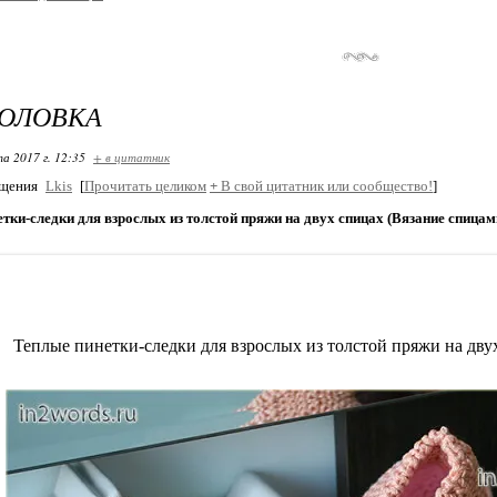
ГОЛОВКА
та 2017 г. 12:35
+ в цитатник
бщения
Lkis
[
Прочитать целиком
+
В свой цитатник или сообщество!
]
тки-следки для взрослых из толстой пряжи на двух спицах (Вязание спицам
Теплые пинетки-следки для взрослых из толстой пряжи на дву