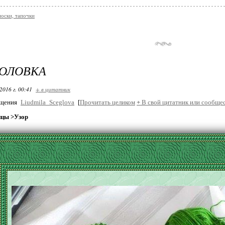
носки, тапочки
ГОЛОВКА
2016 г. 00:41
+ в цитатник
бщения
Liudmila_Sceglova
[
Прочитать целиком
+
В свой цитатник или сообщес
ицы >Узор