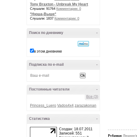
Tony Braxton - Unbreak My Heart
Слушали: 91764
Комментарии: 0
*Нюша-Выше*
Слушали: 1837
Комментарии: 0
Поиск по дневнику
-
в этом дневнике
Подписка по e-mail
-
Постоянные читатели
-
Все (3)
Princess_Luero
Vados4x4
zarazakonan
Статистика
-
Создан: 18.07.2011
Записей: 551
Рубрики:
Вязание/