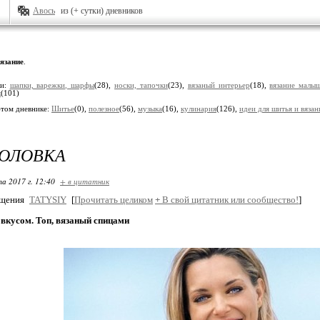
Авось
из (+ сутки) дневников
язание
.
ки:
шапки, варежки, шарфы
(28),
носки, тапочки
(23),
вязаный интерьер
(18),
вязание малы
к
(101)
этом дневнике:
Шитье
(0),
полезное
(56),
музыка
(16),
кулинария
(126),
идеи для шитья и вязан
ГОЛОВКА
та 2017 г. 12:40
+ в цитатник
бщения
TATYSIY
[
Прочитать целиком
+
В свой цитатник или сообщество!
]
 вкусом. Топ, вязаный спицами