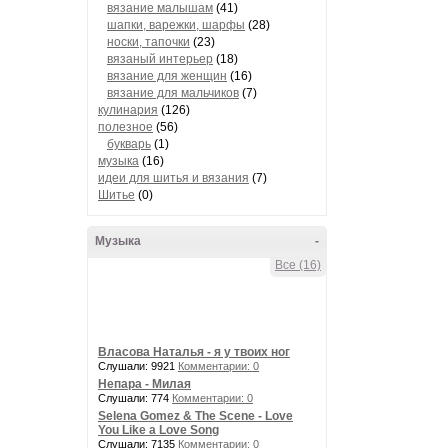
вязание малышам
(41)
шапки, варежки, шарфы
(28)
носки, тапочки
(23)
вязаный интерьер
(18)
вязание для женщин
(16)
вязание для мальчиков
(7)
кулинария
(126)
полезное
(56)
букварь
(1)
музыка
(16)
идеи для шитья и вязания
(7)
Шитье
(0)
Музыка
-
Все (16)
Власова Наталья - я у твоих ног
Слушали: 9921
Комментарии: 0
Непара - Милая
Слушали: 774
Комментарии: 0
Selena Gomez & The Scene - Love
You Like a Love Song
Слушали: 7135
Комментарии: 0