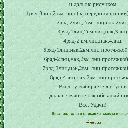
и дальше рисунком
1ряд-3лиц,2 вм. лиц (за переднии стенки
2ряд-2лиц,2вм. лиц,нак,2лиц
3ряд-1лиц,2вм.лиц,нак,3лиц
4ряд-2 вм.лиц,нак,4лиц.
5ряд-1лиц,нак,2вм.лиц протяжкой
6ряд-2лиц,нак,2вм лиц протяжко
7ряд-3лиц,нак,2вм. лиц протяжкой
8ряд-4лиц,нак,2вм.лиц протяжк
Высоту выбираете любую и
дальше вяжите как обычный но
Все. Удачи!
Вязание, только описание, схемы и ссы