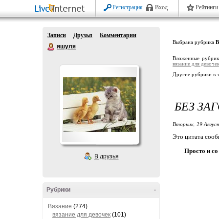
Регистрация
Вход
Рейтинги
Записи
Друзья
Комментарии
Выбрана рубрика
В
яшуля
Вложенные рубри
вязание для девоче
Другие рубрики в 
БЕЗ ЗА
Вторник, 29 Авгус
Это цитата соо
Просто и со
В друзья
Рубрики
-
Вязание
(274)
вязание для девочек
(101)