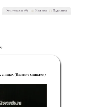
Комментарии
(
0
)
Нравится
Поделиться
и)
х спицах (Вязание спицами)