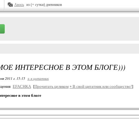
Авось
из (+ сутки) дневников
МОЕ ИНТЕРЕСНОЕ В ЭТОМ БЛОГЕ)))
ня 2011 г. 15:15
+ в цитатник
бщения
EFACHKA
[
Прочитать целиком
+
В свой цитатник или сообщество!
]
нтересное в этом блоге