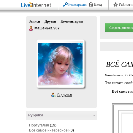
Регистрация
Вход
Рейтинги
Записи
Друзья
Комментарии
Создать дневник
Машенька 907
ВСЁ СА
Понедельник, 27 Ию
Это цитата соо
Всё самое и
В друзья
Рубрики
-
Португалия
(19)
Все самое интересное!
(0)