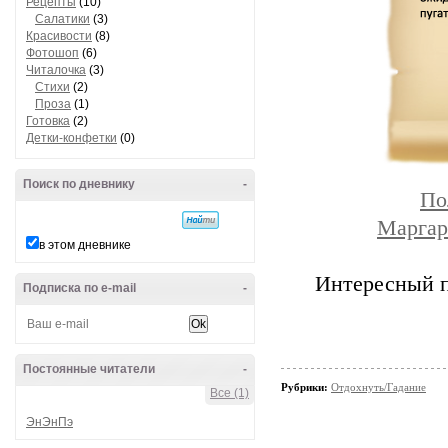
Рецепты
(10)
Салатики
(3)
Красивости
(8)
Фотошоп
(6)
Читалочка
(3)
Стихи
(2)
Проза
(1)
Готовка
(2)
Детки-конфетки
(0)
Поиск по дневнику
-
По
Маргар
в этом дневнике
Интересный 
Подписка по e-mail
-
Постоянные читатели
-
Рубрики:
Отдохнуть/Гадание
Все (1)
ЭнЭнПэ