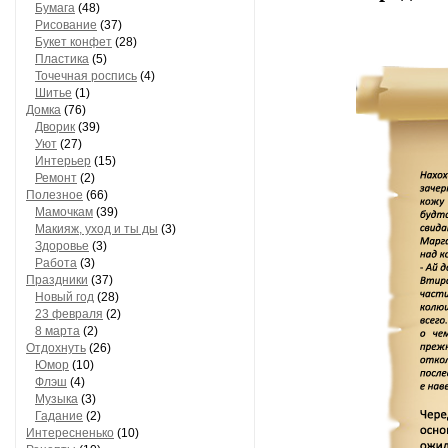
Бумага
(48)
Рисование
(37)
Букет конфет
(28)
Пластика
(5)
Точечная роспись
(4)
Шитье
(1)
Домка
(76)
Дворик
(39)
Уют
(27)
Интерьер
(15)
Ремонт
(2)
Полезное
(66)
Мамочкам
(39)
Макияж, уход и ты ды
(3)
Здоровье
(3)
Работа
(3)
Праздники
(37)
Новый год
(28)
23 февраля
(2)
8 марта
(2)
Отдохнуть
(26)
Юмор
(10)
Флэш
(4)
Музыка
(3)
Гадание
(2)
Интересненько
(10)