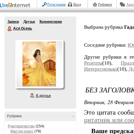
Регистрация
Вход
Рейтинги
Авос
Записи
Друзья
Комментарии
Выбрана рубрика
Гад
Ася Осень
Соседние рубрики:
Ю
Другие рубрики в э
Рецепты
(10),
Праз
Интересненько
(10),
Д
БЕЗ ЗАГОЛОВ
В друзья
Вторник, 28 Февраля 
Это цитата соо
Рубрики
-
цитатник или со
Рукотворчество
(154)
Ваше предска
Мастер класс
(79)