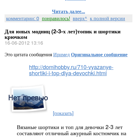
Читать далее...
комментарии: 0
понравилось!
вверх^
к полной версии
Для юных модниц (2-3-х лет)топик и шортики
крючком
16-06-2012 13:16
Это цитата сообщения
Иримед
Оригинальное сообщение
http://domihobby.ru/710-vyazanye-
shortiki-i-top-dlya-devochki.html
[показать]
Вязаные шортики и топ для девочки 2-3 лет
составляют отличный ажурный костюмчик на