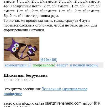
вместе, 1 ст. с/н, 2 ст. с/н вместе, 3 ст. с/н , 2 ст. с/н вместе.
4р: 3 воздушные петли, 2 ст. с/н вместе., 1 ст. с/н , 2 ст. с/н
вместе, 1 ст. с/н, 2 ст. с/н вместе, 1 ст. с/н , 2 ст. с/н вместе.
5р: 2 ст. с/н вместе до конца ряда.
Точно так же продевала нити, только сразу за 4 дуги
противоположных столбиков, чтобы не было дырки, для
формирования кисточки.
[699x466]
комментарии: 0
понравилось!
вверх^
к полной версии
Школьная безрукавка
11-10-2011 09:37
Это цитата сообщения
BorisovnaA
Оригинальное
сообщение
взято с китайского сайта bianzhirensheng.com автор 漠漠