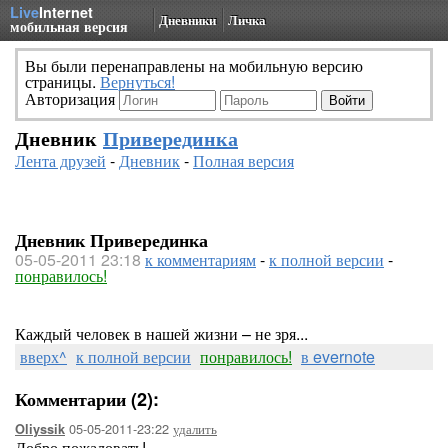
Live
Internet
Дневники
Личка
мобильная версия
Вы были перенаправлены на мобильную версию
страницы.
Вернуться!
Авторизация
Дневник
Приверединка
Лента друзей
-
Дневник
-
Полная версия
Дневник Приверединка
05-05-2011 23:18
к комментариям
-
к полной версии
-
понравилось!
Каждый человек в нашей жизни – не зря...
вверх^
к полной версии
понравилось!
в evernote
Комментарии (2):
05-05-2011-23:22
удалить
Oliyssik
Добро пожаловать!