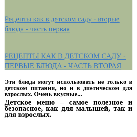
Рецепты как в детском саду - вторые
блюда - часть первая
РЕЦЕПТЫ КАК В ДЕТСКОМ САДУ -
Приятного аппетита!
ПЕРВЫЕ БЛЮДА - ЧАСТЬ ВТОРАЯ
источник
Эти блюда могут использовать не только в
детском питании, но и в диетическом для
взрослых. Очень вкусные...
Детское меню – самое полезное и
безопасное, как для малышей, так и
для взрослых.