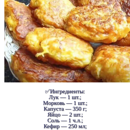
✅Ингредиенты:
Лук — 1 шт.;
Морковь — 1 шт.;
Капуста — 350 г;
Яйцо — 2 шт.;
Соль — 1 ч.л.;
Кефир — 250 мл;