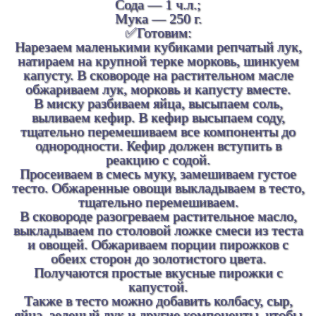
Сода — 1 ч.л.;
Мука — 250 г.
✅Готовим:
Нарезаем маленькими кубиками репчатый лук,
натираем на крупной терке морковь, шинкуем
капусту. В сковороде на растительном масле
обжариваем лук, морковь и капусту вместе.
В миску разбиваем яйца, высыпаем соль,
выливаем кефир. В кефир высыпаем соду,
тщательно перемешиваем все компоненты до
однородности. Кефир должен вступить в
реакцию с содой.
Просеиваем в смесь муку, замешиваем густое
тесто. Обжаренные овощи выкладываем в тесто,
тщательно перемешиваем.
В сковороде разогреваем растительное масло,
выкладываем по столовой ложке смеси из теста
и овощей. Обжариваем порции пирожков с
обеих сторон до золотистого цвета.
Получаются простые вкусные пирожки с
капустой.
Также в тесто можно добавить колбасу, сыр,
яйца, зеленый лук и другие компоненты, чтобы