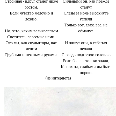
Стройная - вдруг станет ниже
Сильными он, как прежде
ростом,
станут
Если чувство мелочно и
Слезы за ночь высохнуть
ложно.
успели
Только вот, глаза вас, не
Но, зато, каким великолепьем
обманут.
Светитесь, лелеемые нами.
Это мы, как скульпторы, вас
И живут они, в себе тая
лепим
печали
Грубыми и нежными руками.
С гордо поднятою головою
Если бы, вы только знали,
Как охота, слабыми им быть
порою.
(из интернета)