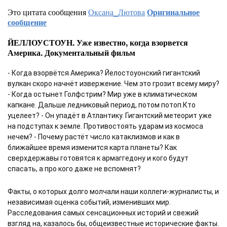
Это цитата сообщения
Оксана_Лютова
Оригинальное
сообщение
ЙЕЛЛОУСТОУН. Уже известно, когда взорвется
Америка. Документальный фильм
- Когда взорвётся Америка? Йелостоуонский гигантский 
вулкан скоро начнёт извержение. Чем это грозит всему миру? 
- Когда остынет Голфстрим? Мир уже в климатическом 
капкане. Дальше ледниковый период, потом потоп.Кто 
уцелеет? - Он упадёт в Атлантику. Гигантский метеорит уже 
на подступах к земле. Противостоять ударам из космоса 
нечем? - Почему растёт число катаклизмов и как в 
ближайшее время изменится карта планеты? Как 
сверхдержавы готовятся к армаггедону и кого будут 
спасать, а про кого даже не вспомнят? 
Факты, о которых долго молчали наши коллеги-журналисты, и 
независимая оценка событий, изменивших мир. 
Расследования самых сенсационных историй и свежий 
взгляд на, казалось бы, общеизвестные исторические факты. 