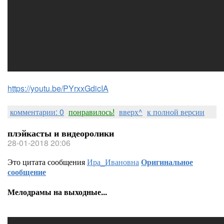
https://youtu.be/PYrxxGdicIA
комментарии: 0
понравилось!
вверх^
к полной версии
плэйкасты и видеоролики
28-01-2018 20:06
Это цитата сообщения
Ира_Ивановна
Оригинальное
сообщение
Мелодрамы на выходные...