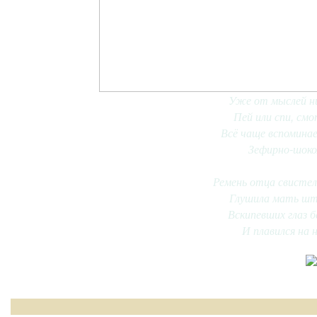
Уже от мыслей ни
Пей или спи, смо
Всё чаще вспомина
Зефирно-шоко
Ремень отца свистел
Глушила мать шт
Вскипевших глаз б
И плавился на н