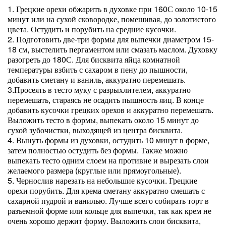
1. Грецкие орехи обжарить в духовке при 160С около 10-15
минут или на сухой сковородке, помешивая, до золотистого
цвета. Остудить и порубить на средние кусочки.
2. Подготовить две-три формы для выпечки диаметром 15-
18 см, выстелить пергаментом или смазать маслом. Духовку
разогреть до 180С. Для бисквита яйца комнатной
температуры взбить с сахаром в пену до пышности,
добавить сметану и ваниль, аккуратно перемешать.
3.Просеять в тесто муку с разрыхлителем, аккуратно
перемешать, стараясь не осадить пышность яиц. В конце
добавить кусочки грецких орехов и аккуратно перемешать.
Выложить тесто в формы, выпекать около 15 минут до
сухой зубочистки, выходящей из центра бисквита.
4. Вынуть формы из духовки, остудить 10 минут в форме,
затем полностью остудить без формы. Также можно
выпекать тесто одним слоем на противне и вырезать слои
желаемого размера (круглые или прямоугольные).
5. Чернослив нарезать на небольшие кусочки. Грецкие
орехи порубить. Для крема сметану аккуратно смешать с
сахарной пудрой и ванилью. Лучше всего собирать торт в
разъемной форме или кольце для выпечки, так как крем не
очень хорошо держит форму. Выложить слои бисквита,