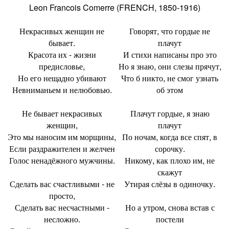
Leon Francois Comerre (FRENCH, 1850-1916)
Некрасивых женщин не
Говорят, что гордые не
бывает.
плачут
Красота их - жизни
И стихи написаны про это
предисловье,
Но я знаю, они слезы прячут,
Но его нещадно убивают
Что б никто, не смог узнать
Невниманьем и нелюбовью.
об этом
Не бывает некрасивых
Плачут гордые, я знаю
женщин,
плачут
Это мы наносим им морщины,
По ночам, когда все спят, в
Если раздражителен и желчен
сорочку.
Голос ненадёжного мужчины.
Никому, как плохо им, не
скажут
Сделать вас счастливыми - не
Утирая слёзы в одиночку.
просто,
Сделать вас несчастными -
Но а утром, снова встав с
несложно.
постели