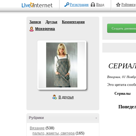
Регистрация
Вход
Рейтинги
Записи
Друзья
Комментарии
Создать дневник
Мохерочка
СЕРИА
Вторник, 01 Ноябр
Это цитата соо
Сериалы
В друзья
Понедел
Рубрики
-
Вязание
(538)
пальто, жакеты, свитера
(165)