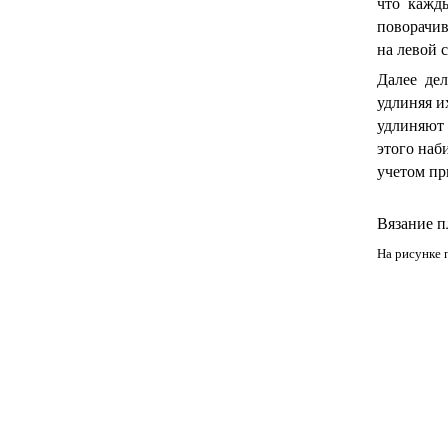
что кажд
поворачив
на левой 
Далее де
удлиняя и
удлиняют 
этого наб
учетом пр
Вязание п
На рисунке 