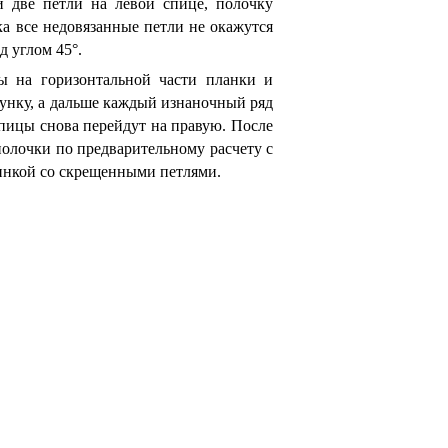
и две петли на левой спице, полочку
ка все недовязанные петли не окажутся
д углом 45°.
ды на горизонтальной части планки и
сунку, а дальше каждый изнаночный ряд
 спицы снова перейдут на правую. После
полочки по предварительному расчету с
зинкой со скрещенными петлями.