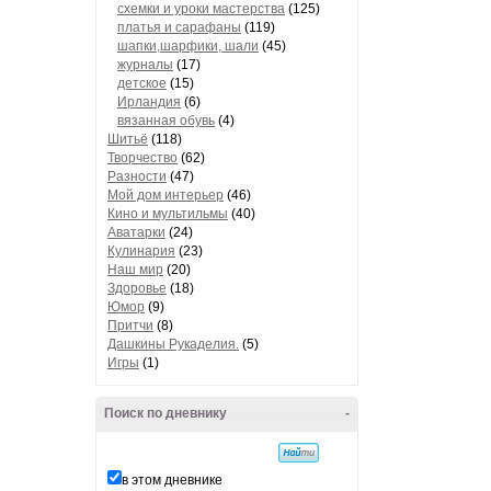
схемки и уроки мастерства
(125)
платья и сарафаны
(119)
шапки,шарфики, шали
(45)
журналы
(17)
детское
(15)
Ирландия
(6)
вязанная обувь
(4)
Шитьё
(118)
Творчество
(62)
Разности
(47)
Мой дом интерьер
(46)
Кино и мультильмы
(40)
Аватарки
(24)
Кулинария
(23)
Наш мир
(20)
Здоровье
(18)
Юмор
(9)
Притчи
(8)
Дашкины Рукаделия.
(5)
Игры
(1)
Поиск по дневнику
-
в этом дневнике