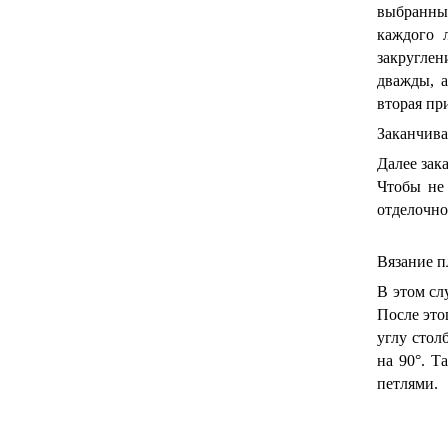
выбранным
каждого 
закругле
дважды, 
вторая пр
Заканчива
Далее зак
Чтобы не
отделочно
Вязание п
В этом сл
После это
углу стол
на 90°. 
петлями.