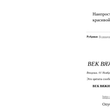
Наипрос
красивой
Рубрики:
Кулинар
ВЕК ВЯ
Вторник, 01 Ноябр
Это цитата соо
ВЕК ВЯЖИ
http
Опу