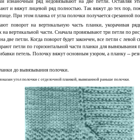
ый изнаночный ряд недовязывают на две петли. Оставляя эт
ают и вяжут лицевой ряд полностью. Так вяжут до тех пор, по
спице. При этом планка от угла полочки получается срезанной по
лают поворот на вертикальную часть планки, укорачивая ря
х на вертикальной части. Сначала провязывают три петли по ри
на две петли. Когда поворот будет закончен, все петли с левой
ирают петли по горизонтальной части планки для вывязывания 
ибавки петель. Полочку вяжут основным узором, а планку -- ре
ланки до вывязывания полочки.
показан угол полочки с отделочной планкой, вывязанной раньше полочки.