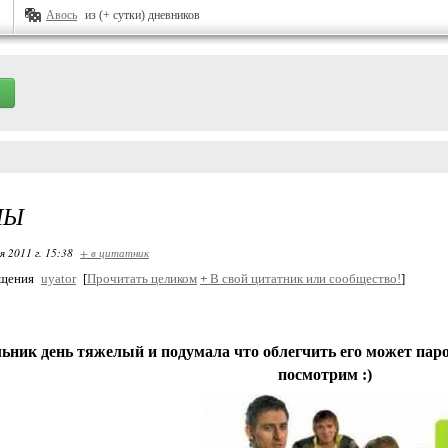
Авось
из (+ сутки) дневников
ЛЫ
я 2011 г. 15:38
+ в цитатник
бщения
uyator
[
Прочитать целиком
+
В свой цитатник или сообщество!
]
ьник день тяжелый и подумала что облегчить его может пар
посмотрим :)