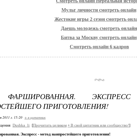
Смотреть онлайн Нереальная истор
Мульт личности смотреть онлайн
Жестокие игры 2 сезон смотреть онл
Даешь молодежь смотреть онлайн
Битва за Москву смотреть онлайн
Смотреть онлайн 6 кадров
 ФАРШИРОВАННАЯ. ЭКСПРЕС
СТЕЙШЕГО ПРИГОТОВЛЕНИЯ!
я 2011 г. 15:20
+ в цитатник
бщения
Dushka_li
[
Прочитать целиком
+
В свой цитатник или сообщество!
]
рованная. Экспресс - метод наипростейшего приготовления!