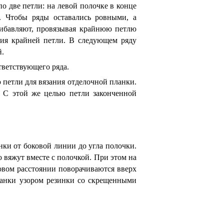
о две петли: на левой полочке в конце
о. Чтобы ряды оставались ровными, а
рибавляют, провязывая крайнюю петлю
ния крайней петли. В следующем ряду
й.
тветствующего ряда.
петли для вязания отделочной планки.
. С этой же целью петли законченной
нки от боковой линии до угла полочки.
 вяжут вместе с полочкой. При этом на
овом расстоянии поворачиваются вверх
ланки узором резинки со скрещенными