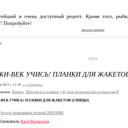
тейший и очень доступный рецепт. Кроме того, рыбк
! Попробуйте!
читать рецепт
ия
ЖИ-ВЕК УЧИСЬ! ПЛАНКИ ДЛЯ ЖАКЕТО
я 2011 г. 13:39
+ в цитатник
бщения
Иримед
[
Прочитать целиком
+
В свой цитатник или сообщество!
]
-ВЕК УЧИСЬ! ПЛАНКИ ДЛЯ ЖАКЕТОВ (СПИЦЫ)
://www.stranamam.ru/post/2001688/
бликовала
Валя-Валентина