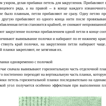
 узором, делая прибавки петель для закругления. Прибавляют п
лицевого ряда, а на правой -- в конце каждого изнаночног
ние было плавным, петли прибавляют не сразу. Одну петлю п
а другую прибавляют из одного конца нити после провязыва
ибавленная петля становится крайней, ее снимают непровязанно
ют закругление полочки прибавлением одной петли в конце соо
анчивают вывязывание полочки и набирают по ее нижнему краю 
 стянуть край полочки, на закруглении петли набирают чаще
й планки закрепляют, не затягивая их.
ланки одновременно с полочкой
учае сначала вывязывают горизонтальную часть отделочной пла
го постепенно переходят на вертикальную часть планки, которую
бики петель горизонтальной планки последовательно на одинак
Такой угол получается особенно эффектным при выполнении п