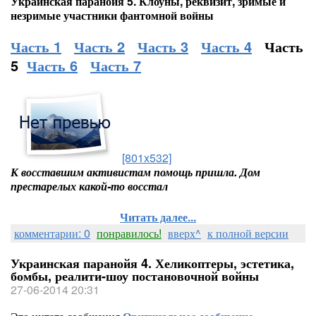
Украинская паранойя 5. Клоуны, реквизит, зримые и
незримые участники фантомной войны
Часть 1
Часть 2
Часть 3
Часть 4
Часть
5
Часть 6
Часть 7
[801x532]
К восставшим активистам помощь пришла. Дом
престарелых какой-то восстал
Читать далее...
комментарии: 0
понравилось!
вверх^
к полной версии
Украинская паранойя 4. Хеликоптеры, эстетика,
бомбы, реалити-шоу постановочной войны
27-06-2014 20:31