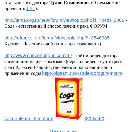
итальянского доктора
Тулио Симончини
. (О нем можно
прочитать
ТУТ
).
http://teros.org.ru/new/forum/viewtopic.php?f=134&t=6066
-
Сода - естественный способ лечения рака ФОРУМ.
http://rutracker.org/forum/viewtopic.php?t=3546985
Кутузов. Лечение содой (книга для скачивания)
http://www.cancerfungus.com/ru/
- сайт и видео доктора
Симончини на русском языке (перевод видео - субтитры).
Сайт Алексей Галкина, где очень хорошо написано о
применении соды
http://olgasm.ru/o-sode-dorogim-moim-
sotrudnikam-i-klientam/
[300x450]
Читать далее...