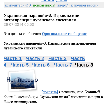
комментарии: 0
понравилось!
вверх^
к полной версии
Украинская паранойя-8. Израильские
антрепренеры луганского спектакля
26-07-2014 05:53
Это цитата сообщения
Оригинальное сообщение
Украинская паранойя-8. Израильские антрепренеры
луганского спектакля
Часть 1
Часть 2
Часть 3
Часть
4
Часть 5
Часть 6
Часть 7
Часть 8
[показать]
Понятно, что "сбитый
боинг" - тема дня, а "луганская тема" выжрала эмоции и
более неинтересна.