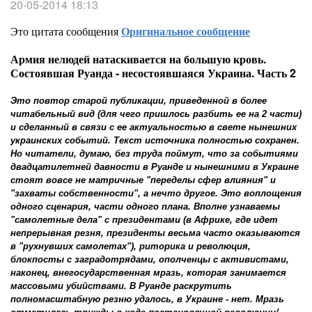
20-05-2014 18:13
Это цитата сообщения
Оригинальное сообщение
Армия нелюдей натаскивается на большую кровь.
Состоявшая Руанда - несостоявшаяся Украина. Часть 2
Это повтор старой публикации, приведенной в более
читабельный вид (для чего пришлось разбить ее на 2 части)
и сделанный в связи с ее актуальностью в свете нынешних
украинских событий. Текст источника полностью сохранен.
Но читатели, думаю, без труда поймут, что за событиями
двадцатилетней давности в Руанде и нынешними в Украине
стоят вовсе не матричные "переделы сфер влияния" и
"захваты собственности", а нечто другое. Это воплощения
одного сценария, части одного плана. Вполне узнаваемы
"самолетные дела" с президентами (в Африке, где идет
непрерывная резня, президенты весьма часто оказываются
в "рухнувших самолетах"), риторика и революция,
блокпосты с заградотрядами, ополченцы с активистами,
наконец, внегосударственная мразь, которая занимается
массовыми убийствами. В Руанде раскрутить
полномасштабную резню удалось, в Украине - нет. Мразь