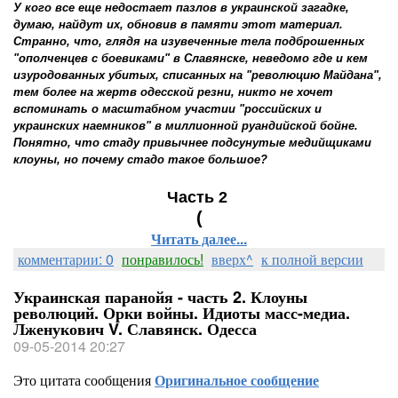
У кого все еще недостает пaзлов в украинской загадке,
думаю, найдут их, обновив в памяти этот материал.
Cтранно, что, глядя на изувеченные тела подброшенных
"ополченцев с боевиками" в Славянске, неведомо где и кем
изуродованных убитых, списанных на "революцию Майдана",
тем более на жертв одесской резни, никто не хочет
вспоминать о масштабном участии "российских и
украинских наемников" в миллионной руандийской бойне.
Понятно, что стаду привычнее подсунутые медийщиками
клоуны, но почему стадо такое большое?
Часть 2
(
Читать далее...
комментарии: 0
понравилось!
вверх^
к полной версии
Украинская паранойя - часть 2. Клоуны
революций. Орки войны. Идиоты масс-медиа.
Лженукович V. Славянск. Одесса
09-05-2014 20:27
Это цитата сообщения
Оригинальное сообщение