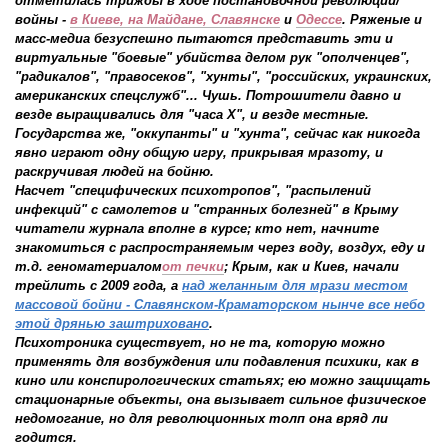
отметилась трижды в ходе постановочной революции/
войны -
в Киеве, на Майдане, Славянске
и
Одессе
. Ряженые и
масс-медиа безуспешно пытаются представить эти и
виртуальные "боевые" убийства делом рук "ополченцев",
"радикалов", "правосеков", "хунты", "российских, украинских,
американских спецслужб"... Чушь. Потрошители давно и
везде выращивались для "часа Х", и везде местные.
Государства же, "оккупанты" и "хунта", сейчас как никогда
явно играют одну общую игру, прикрывая мразоту, и
раскручивая людей на бойню.
Насчет "специфических психотропов", "распылений
инфекций" с самолетов и "странных болезней" в Крыму
читатели журнала вполне в курсе; кто нет, начните
знакомиться с распространяемым через воду, воздух, еду и
т.д. геноматериалом
от печки
; Крым, как и Киев, начали
трейлить с 2009 года, а
над желанным для мрази местом
массовой бойни - Славянском-Краматорском нынче все небо
этой дрянью заштриховано
.
Психотроника существует, но не та, которую можно
применять для возбуждения или подавления психики, как в
кино или конспирологических статьях; ею можно защищать
стационарные объекты, она вызывает сильное физическое
недомогание, но для революционных толп она вряд ли
годится.