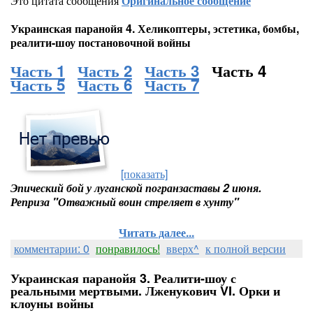
Это цитата сообщения
Оригинальное сообщение
Украинская паранойя 4. Хеликоптеры, эстетика, бомбы,
реалити-шоу постановочной войны
Часть 1
Часть 2
Часть 3
Часть 4
Часть 5
Часть 6
Часть 7
[показать]
Эпический бой у луганской погранзаставы 2 июня.
Реприза "Отважный воин стреляет в хунту"
Читать далее...
комментарии: 0
понравилось!
вверх^
к полной версии
Украинская паранойя 3. Реалити-шоу с
реальными мертвыми. Лженукович VI. Орки и
клоуны войны