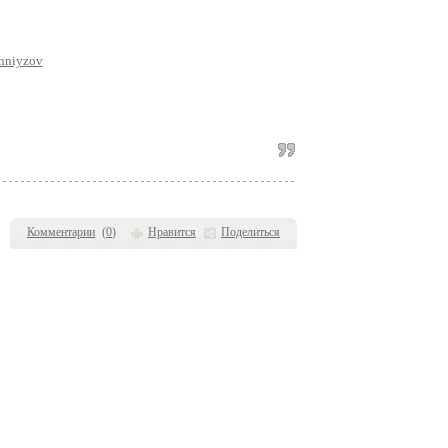
hniyzov
Комментарии
(
0
)
Нравится
Поделиться