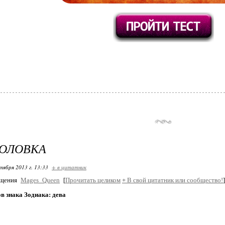
ГОЛОВКА
тября 2013 г. 13:33
+ в цитатник
бщения
Mages_Queen
[
Прочитать целиком
+
В свой цитатник или сообщество!
]
в знака Зодиака: дева