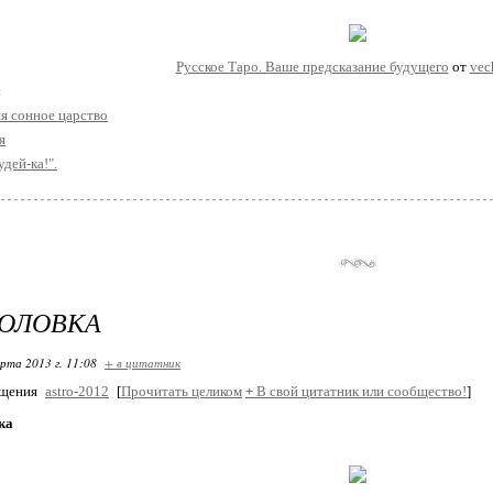
Русское Таро. Ваше предсказание будущего
от
vec
:
ня сонное царство
я
дей-ка!".
ГОЛОВКА
арта 2013 г. 11:08
+ в цитатник
бщения
astro-2012
[
Прочитать целиком
+
В свой цитатник или сообщество!
]
ка