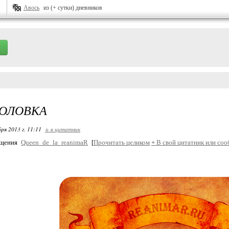
Авось
из (+ сутки) дневников
ГОЛОВКА
ря 2013 г. 11:11
+ в цитатник
бщения
Queen_de_la_reanimaR
[
Прочитать целиком
+
В свой цитатник или соо