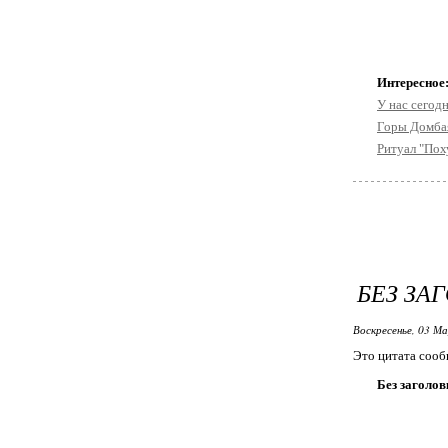
Интересное
У нас сегод
Горы Домба
Ритуал "Поху
БЕЗ ЗА
Воскресенье, 03 М
Это цитата соо
Без заголов