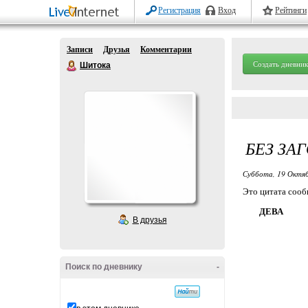
Регистрация
Вход
Рейтинги
Записи
Друзья
Комментарии
Создать дневник
Шитока
БЕЗ ЗА
Суббота, 19 Октяб
Это цитата соо
ДЕВА
В друзья
Поиск по дневнику
-