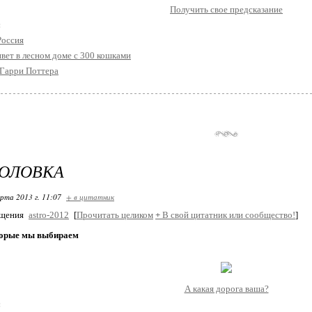
Получить свое предсказание
:
Россия
ет в лесном доме с 300 кошками
 Гарри Поттера
ГОЛОВКА
арта 2013 г. 11:07
+ в цитатник
бщения
astro-2012
[
Прочитать целиком
+
В свой цитатник или сообщество!
]
торые мы выбираем
А какая дорога ваша?
: