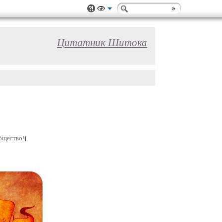
Цитатник Шитока
бщество!
]