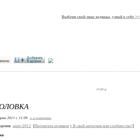
Выбери свой знак зодиака, узнай о себе >>
ГОЛОВКА
арта 2013 г. 11:09
+ в цитатник
бщения
astro-2012
[
Прочитать целиком
+
В свой цитатник или сообщество!
]
ка