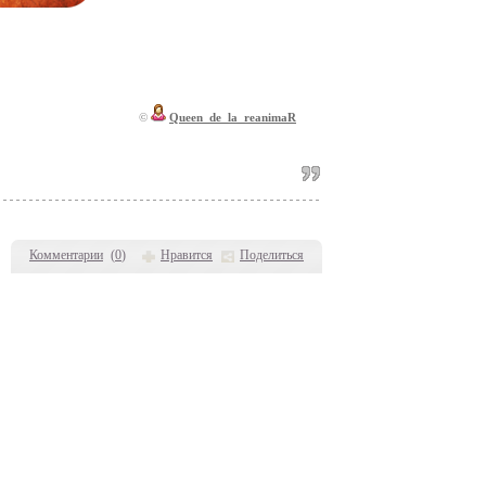
©
Queen_de_la_reanimaR
Комментарии
(
0
)
Нравится
Поделиться