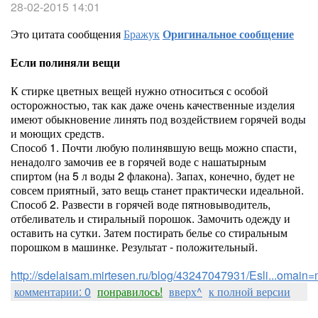
28-02-2015 14:01
Это цитата сообщения
Бражук
Оригинальное сообщение
Если полиняли вещи
К стирке цветных вещей нужно относиться с особой
осторожностью, так как даже очень качественные изделия
имеют обыкновение линять под воздействием горячей воды
и моющих средств.
Способ 1. Почти любую полинявшую вещь можно спасти,
ненадолго замочив ее в горячей воде с нашатырным
спиртом (на 5 л воды 2 флакона). Запах, конечно, будет не
совсем приятный, зато вещь станет практически идеальной.
Способ 2. Развести в горячей воде пятновыводитель,
отбеливатель и стиральный порошок. Замочить одежду и
оставить на сутки. Затем постирать белье со стиральным
порошком в машинке. Результат - положительный.
http://sdelaisam.mirtesen.ru/blog/43247047931/Esli...omai
комментарии: 0
понравилось!
вверх^
к полной версии