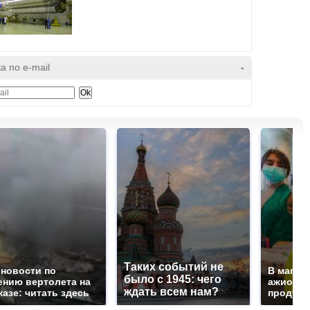
а по e-mail
-
Таких событий не
 новости по
В магаз
было с 1945: чего
ению вертолета на
ажиотаж 
ждать всем нам?
казе: читать здесь
продукта