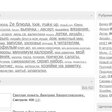
и
-
Рубрики
2е блюда.
look.
make up.
люда.
Видео
(2
Юмор.
Новый год.
вязание.
выпечка - десерт.
Деньги
(8
вышивка.
 ссылок.
бисер.
детки.
дизайн -
день св. валентина
Детки.
(9
- огород.
деньги.
рьер.
дом.
животный мир.
для души.
дизайн блогга
Дизайн -
закуски.
к читателям.
здоровье
вки.
ИНЕТ
(4
игрушки.
офильм
клип арт.
м/р зимне-новогодние.
К читате
м/р коричнево-золотые.
минимум калорий.
мой
икюры.
мои рамочки.
Мода - С
вник.
салаты.
прически.
пасха.
подарки.
напитки.
Мои рам
скрап набор.
саморазвитие.
бучение.
соусы.
уроки li.ru с
Новый го
хозяйке на заметку.
фитнес.
хитрости.
фоны.
Похудей-
шитьё.
шпаргалки.
оводство.
Праздни
Сайт.
(13
о
-
Своими 
Фотошоп
Все (42)
Хозяйке 
Светлая помять Дмитрию Хворостовскому..
Юмор.
(2
Смотрели: 408
(14)
Цитатни
Просто и без лишних слов...