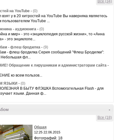
Все (34)
стей на YouTube
-
(0)
 взят у в 20 хитростей на YouTube Вы наверняка являетесь
 пользователем YouTube ...
ренина - аудиокнига
-
(0)
йна и мир» - это «энциклопедия русской жизни», то «Анна
» - это энциклопе...
бам - флеш бродилка
-
(9)
бам - флеш бродилка Серия сообщений "Флеш Бродилки":
- Небольшая фл...
Е! Обращение к лирушникам и администраторам сайта
-
ИЕ ко всем пользов...
М ЯЗЫКИ
-
(0)
ОЛЕЗНАЯ В БЫТУ ФЛЭШКА Вспомогательная Flash - для
 изучает языки. Данная ф...
ьбом
-
Все (18)
Общая
12:25 22.06.2015
Фотографий: 18