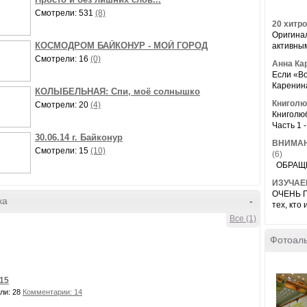
Смотрели: 531
(8)
20 хитро
Оригинал
КОСМОДРОМ БАЙКОНУР - МОЙ ГОРОД
активным
Смотрели: 16
(0)
Анна Ка
Если «Во
Каренина
КОЛЫБЕЛЬНАЯ: Спи, моё солнышко
Книголю
Смотрели: 20
(4)
Книголю
Часть 1 
30.06.14 г. Байконур
ВНИМАНИ
Смотрели: 15
(10)
(6)
ОБРАЩЕН
ИЗУЧАЕ
ОЧЕНЬ П
ка
-
тех, кто
Все (1)
Фотоал
.15
ли: 28
Комментарии: 14