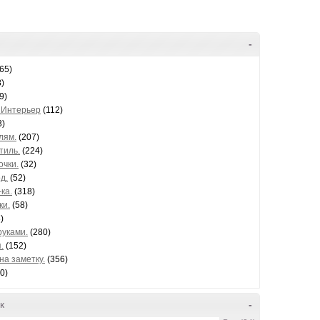
-
65)
)
9)
 Интерьер
(112)
3)
лям.
(207)
тиль.
(224)
очки.
(32)
д.
(52)
ка.
(318)
ки.
(58)
)
руками.
(280)
.
(152)
на заметку.
(356)
0)
к
-