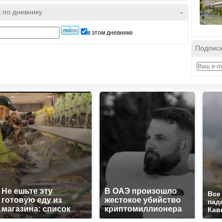
 по дневнику
-
в этом дневнике
Подписк
Не ешьте эту
В ОАЭ произошло
Все
готовую еду из
жестокое убийство
пад
магазина: список
криптомиллионера
Кав