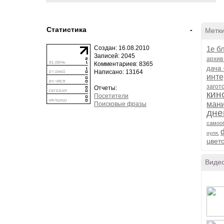
Статистика
-
Метк
Создан: 16.08.2010
1е б
Записей: 2045
архив
Комментариев: 8365
дача 
Написано: 13164
инте
загото
Отчеты:
кин
Посетители
ман
Поисковые фразы
дне
самоо
нуля.
цвет
Виде