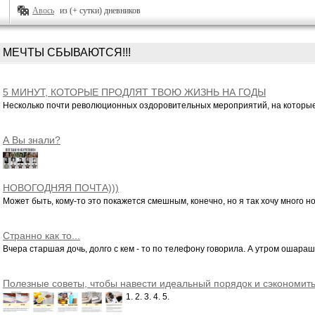
Авось
из (+ сутки) дневников
МЕЧТЫ СБЫВАЮТСЯ!!!
5 МИНУТ, КОТОРЫЕ ПРОДЛЯТ ТВОЮ ЖИЗНЬ НА ГОДЫ
Несколько почти революционных оздоровительных мероприятий, на которые 
А Вы знали?
НОВОГОДНЯЯ ПОЧТА)))
Может быть, кому-то это покажется смешным, конечно, но я так хочу много но
Странно как то...
Вчера старшая дочь, долго с кем - то по телефону говорила. А утром ошарашил
Полезные советы, чтобы навести идеальный порядок и сэкономит
время.
1. 2. 3. 4. 5.