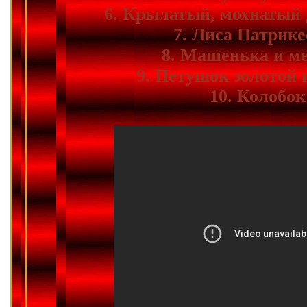
6. Крылатый, мохнатый
7. Лиса Патрике
8. Машенька и м
9. Петушок золотой
10. Колобок