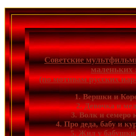
Советские мультфильм
маленьких 
(по мотивам русских нар
1. Вершки и Ко
2. Девочка и ме
3. Вoлк и сeмeрo 
4. Про деда, бабу и ку
5. Жил у бабушки