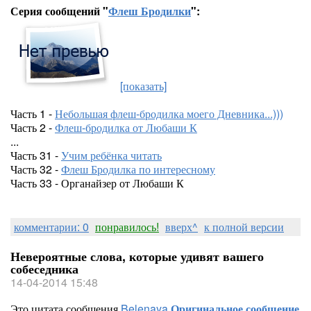
Серия сообщений "
Флеш Бродилки
":
[показать]
Часть 1 -
Небольшая флеш-бродилка моего Дневника...)))
Часть 2 -
Флеш-бродилка от Любаши К
...
Часть 31 -
Учим ребёнка читать
Часть 32 -
Флеш Бродилка по интересному
Часть 33 - Органайзер от Любаши К
комментарии: 0
понравилось!
вверх^
к полной версии
Невероятные слова, которые удивят вашего
собеседника
14-04-2014 15:48
Это цитата сообщения
Belenaya
Оригинальное сообщение