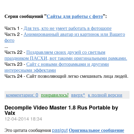
Серия сообщений "
Сайты для работы с фото
":
Часть 1 -
Для тех, кто не умеет работать в фотошопе
Часть 2 -
Анимированный аватар из картинок или Вашего
фото
...
Часть 22 -
Поздравляем своих друзей со светлым
праздником ПАСХИ, вот такими оригинальными рамками.
Часть 23 -
Сайт с новыми фоторамками и другими
интересными эффектами
Часть 24 - Сайт позволяющий легко смешивать лица людей.
комментарии: 0
понравилось!
вверх^
к полной версии
Decompile Video Master 1.8 Rus Portable by
Valx
12-04-2014 18:34
Это цитата сообщения
pasigut
Оригинальное сообщение