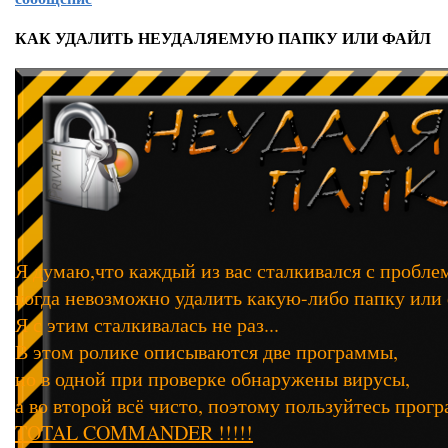
КАК УДАЛИТЬ НЕУДАЛЯЕМУЮ ПАПКУ ИЛИ ФАЙЛ
Я думаю,что каждый из вас сталкивался с пробле
когда невозможно удалить какую-либо папку или 
Я с этим сталкивалась не раз...
В этом ролике описываются две программы,
но в одной при проверке обнаружены вирусы,
а во второй всё чисто, поэтому пользуйтесь прог
TOTAL COMMANDER !!!!!