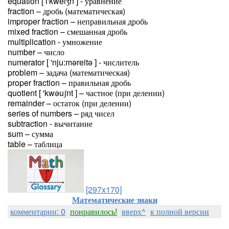
equation [ i'kweiʒn ] - уравнение
fraction – дробь (математическая)
improper fraction – неправильная дробь
mixed fraction – смешанная дробь
multiplication - умножение
number – число
numerator [ 'nju:məreitə ] - числитель
problem – задача (математическая)
proper fraction – правильная дробь
quotient [ 'kwəuʃnt ] – частное (при делении)
remainder – остаток (при делении)
series of numbers – ряд чисел
subtraction - вычитание
sum – сумма
table – таблица
[297x170]
Математические знаки
комментарии: 0
понравилось!
вверх^
к полной версии