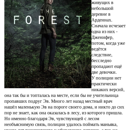
живущих в
небольшой
деревне в
Арденнах.
Сначала исчезает
одна из них -
Дженифер,
потом, когда уже
ведётся
следствие,
бесследно
пропадают ещё
две девочки.
У полиции нет
практически
никаких версий,
она так бы и топталась на месте, если бы не учительница
пропавших подруг Эв. Много лет назад местный врач
нашёл маленькую Эв на пороге своего дома, и никто до сих
пор не знает, как она оказалась в лесу, из которого пришла.
Но именно благодаря Эв, чувствующей с лесом
необъяснимую связь, полиции удалось поймать маньяка,
много лет похищавшего и убивавшего девушек, а так же