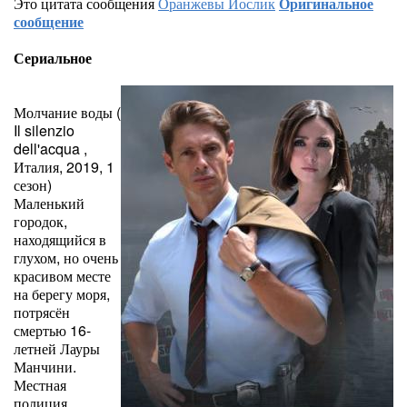
Это цитата сообщения
Оранжевы Йослик
Оригинальное
сообщение
Сериальное
Молчание воды (
Il silenzio
dell'acqua ,
Италия, 2019, 1
сезон)
Маленький
городок,
находящийся в
глухом, но очень
красивом месте
на берегу моря,
потрясён
смертью 16-
летней Лауры
Манчини.
Местная
полиция