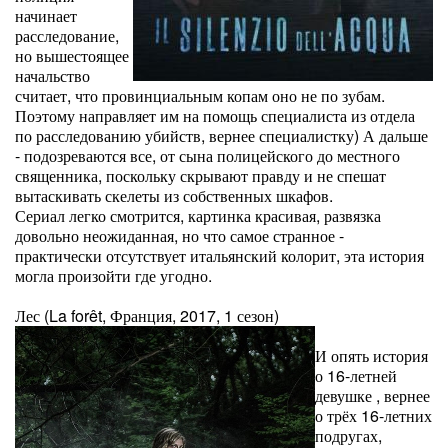
начинает
расследование,
но вышестоящее
начальство
считает, что провинциальным копам оно не по зубам.
Поэтому направляет им на помощь специалиста из отдела
по расследованию убийств, вернее специалистку) А дальше
- подозреваются все, от сына полицейского до местного
священника, поскольку скрывают правду и не спешат
вытаскивать скелеты из собственных шкафов.
Сериал легко смотрится, картинка красивая, развязка
довольно неожиданная, но что самое странное -
практически отсутствует итальянский колорит, эта история
могла произойти где угодно.
Лес (La forêt, Франция, 2017, 1 сезон)
И опять история
о 16-летней
девушке , вернее
о трёх 16-летних
подругах,