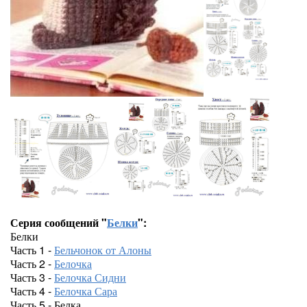
Серия сообщений "
Белки
":
Белки
Часть 1 -
Бельчонок от Алоны
Часть 2 -
Белочка
Часть 3 -
Белочка Сидни
Часть 4 -
Белочка Сара
Часть 5 - Белка