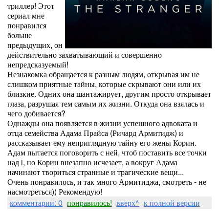
триллер! Этот
сериал мне
понравился
больше
предыдущих, он
действительно захватывающий и совершенно
непредсказуемый!
Незнакомка обращается к разным людям, открывая им не
слишком приятные тайны, которые скрывают они или их
близкие. Одних она шантажирует, другим просто открывает
глаза, разрушая тем самым их жизни. Откуда она взялась и
чего добивается?
Однажды она появляется в жизни успешного адвоката и
отца семейства Адама Прайса (Ричард Армитидж) и
рассказывает ему неприглядную тайну его жены Корин.
Адам пытается поговорить с ней, чтоб поставить все точки
над i, но Корин внезапно исчезает, а вокруг Адама
начинают твориться странные и трагические вещи...
Очень понравилось, и так много Армитиджа, смотреть - не
насмотреться)) Рекомендую!
комментарии: 0
понравилось!
вверх^
к полной версии