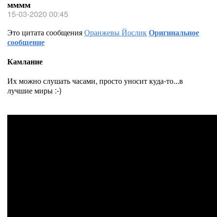
мммм
15-03-2020 00:45
Это цитата сообщения
Оранжевы Йослик
Оригинальное
сообщение
Камлание
Их можно слушать часами, просто уносит куда-то...в
лучшие миры :-)