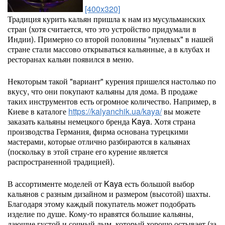
[400x320]
Традиция курить кальян пришла к нам из мусульманских
стран (хотя считается, что это устройство придумали в
Индии). Примерно со второй половины "нулевых" в нашей
стране стали массово открываться кальянные, а в клубах и
ресторанах кальян появился в меню.
Некоторым такой "вариант" курения пришелся настолько по
вкусу, что они покупают кальяны для дома. В продаже
таких инструментов есть огромное количество. Например, в
Киеве в каталоге
https://kalyanchik.ua/kaya/
вы можете
заказать кальяны немецкого бренда Kaya. Хотя страна
производства Германия, фирма основана турецкими
мастерами, которые отлично разбираются в кальянах
(поскольку в этой стране его курение является
распространенной традицией).
В ассортименте моделей от Kaya есть большой выбор
кальянов с разным дизайном и размером (высотой) шахты.
Благодаря этому каждый покупатель может подобрать
изделие по душе. Кому-то нравятся большие кальяны,
дающие густой и сочный дым, который хорошо остывает (за