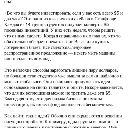
она:
«Во что вы будете инвестировать, если у вас есть всего $5 и
два часа? Это один из классических кейсов в Стэнфорде.
Каждая из 14 групп студентов получает конверт с $5
посевных инвестиций. У них есть неделя, чтобы решить,
что с ними сделать. Когда я спрашиваю их о планах, кто-то
обязательно обещает поехать в Лас-Вегас или купить
лотерейный билет. Все смеются.Следующее
распространённое предложение — начать мыть машины
или продавать лимонад.
Это неплохие способы заработать лишние пару долларов,
но большинство студентов уже вышли за рамки шаблонов и
мыслят глобальнее. Они начинают придумывать идеи,
основываясь на своих талантах и опыте. Вскоре выясняется,
что для их воплощения можно не тратить даже эти $5.
Благодаря тому, что для начала бизнеса не нужны
инвестиции, их инвестфонд оказывается бесконечным.
Как найти такие идеи? Обычно они скрываются в решении
насущных проблем. К примеру, одна группа вспомнила о
длинных очередях у ресторанов субботним вечером. Они