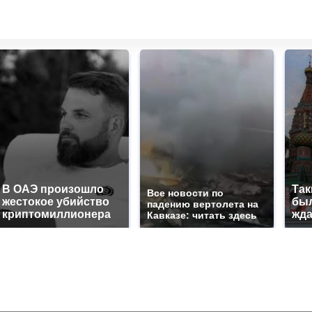
В ОАЭ произошло
Так
Все новости по
жестокое убийство
был
падению вертолета на
криптомиллионера
жда
Кавказе: читать здесь