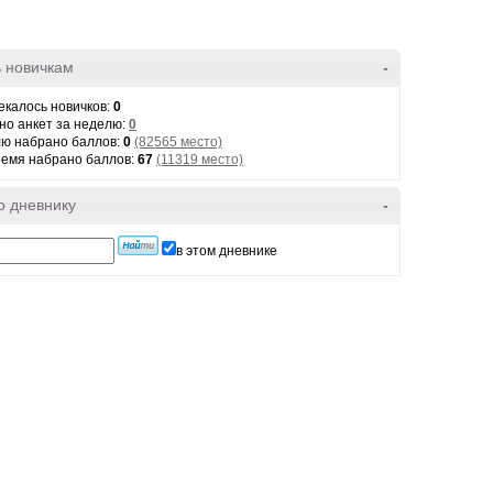
 новичкам
-
екалось новичков:
0
но анкет за неделю:
0
лю набрано баллов:
0
(82565 место)
ремя набрано баллов:
67
(11319 место)
о дневнику
-
в этом дневнике