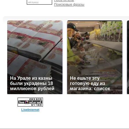
Посетители
Поисковые фразы
На Урале из казны
Не ешьте эту
были украдены 18
готовую еду из
миллионов рублей
магазина: список
LiveInternet