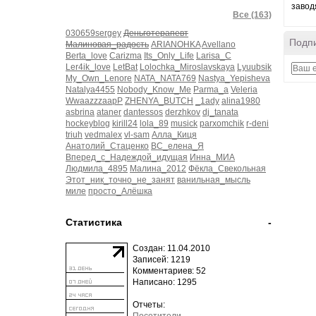
завод
Все (163)
030659sergey
Деньготерапевт
Подпи
Малиновая_радость
ARIANOHKA
Avellano
Berta_love
Carizma
Its_Only_Life
Larisa_C
Ler4ik_love
LetBat
Lolochka_Miroslavskaya
Lyuubsik
My_Own_Lenore
NATA_NATA769
Nastya_Yepisheva
Natalya4455
Nobody_Know_Me
Parma_a
Veleria
WwaazzzaapP
ZHENYA_BUTCH
_1ady
alina1980
asbrina
ataner
dantessos
derzhkov
dj_tanata
hockeyblog
kirill24
lola_89
musick
parxomchik
r-deni
triuh
vedmalex
vl-sam
Алла_Киця
Анатолий_Стаценко
ВС_елена_Я
Вперед_с_Надеждой_идущая
Инна_МИА
Людмила_4895
Малина_2012
Фёкла_Свекольная
Этот_ник_точно_не_занят
ванильная_мысль
миле
просто_Алёшка
Статистика
-
Создан: 11.04.2010
Записей: 1219
Комментариев: 52
Написано: 1295
Отчеты: