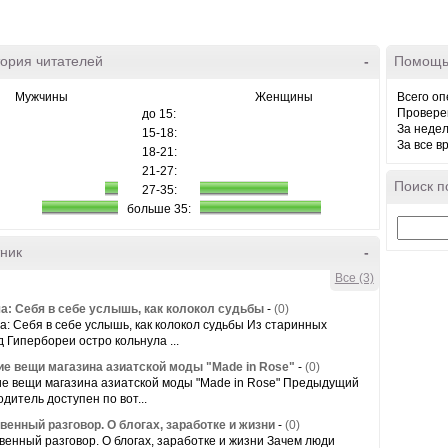
ория читателей
-
Помощь
Мужчины
Женщины
Всего оп
Провере
до 15:
За неде
15-18:
За все в
18-21:
21-27:
Поиск п
27-35:
больше 35:
ник
-
Все (3)
а: Себя в себе услышь, как колокол судьбы
-
(0)
а: Себя в себе услышь, как колокол судьбы Из старинных
д Гипербореи остро кольнула ...
е вещи магазина азиатской моды "Made in Rose"
-
(0)
е вещи магазина азиатской моды "Made in Rose" Предыдущий
одитель доступен по вот...
венный разговор. О блогах, заработке и жизни
-
(0)
венный разговор. О блогах, заработке и жизни Зачем люди