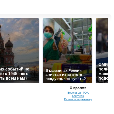
СМИ: В
их событий не
полице
В магазинах России
о с 1945: чего
машину
ажиотаж из-за этого
ть всем нам?
подожг
продукта: что купить?
О проекте
Версия для PDA
Контакты
Разместить рекламу