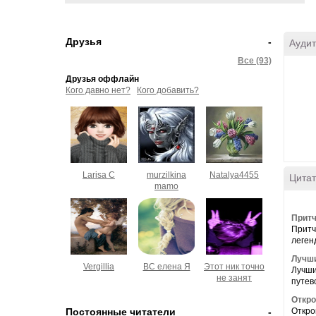
Друзья
-
Аудит
Все (93)
Друзья оффлайн
Кого давно нет?
Кого добавить?
Larisa C
murzilkina
Natalya4455
Цитат
mamo
Притч
Притч
леген
Лучши
Vergillia
ВС елена Я
Этот ник точно
Лучши
не занят
путев
Откро
Постоянные читатели
-
Откро