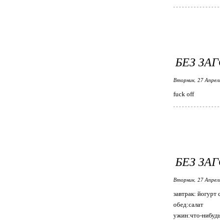
БЕЗ ЗА
Вторник, 27 Апрел
fuck off
БЕЗ ЗА
Вторник, 27 Апрел
завтрак: йогурт 
обед:салат
ужин:что-нибудь