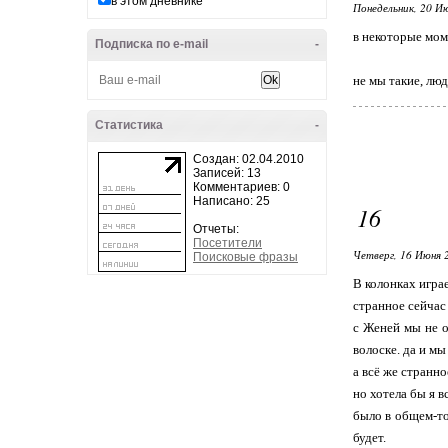
в этом дневнике
Понедельник, 20 Ию
в некоторые мом
Подписка по e-mail
-
не мы такие, лю
Статистика
-
Создан: 02.04.2010
Записей: 13
Комментариев: 0
Написано: 25
16
Отчеты:
Посетители
Четверг, 16 Июня 
Поисковые фразы
В колонках игра
странное сейчас 
с Женей мы не о
волоске. да и м
а всё же странно
но хотела бы я в
было в общем-то 
будет.