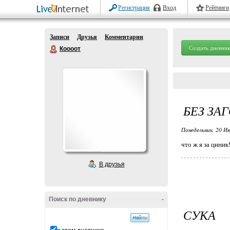
Регистрация
Вход
Рейтинги
Записи
Друзья
Комментарии
Создать дневник
Коооот
БЕЗ ЗА
Понедельник, 20 Ию
что ж я за цини
В друзья
Поиск по дневнику
-
СУКА