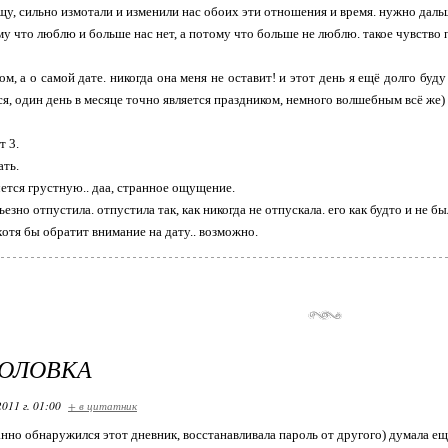
ущу, сильно измотали и изменили нас обоих эти отношения и время. нужно даль
му что люблю и больше нас нет, а потому что больше не люблю. такое чувство п
ом, а о самой дате. никогда она меня не оставит! и этот день я ещё долго бу
ся, один день в месяце точно является праздником, немного волшебным всё же)
т 3.
ать.
ется грустную.. даа, странное ощущение.
ьезно отпустила. отпустила так, как никогда не отпускала. его как будто и не бы
хотя бы обратит внимание на дату.. возможно.
ГОЛОВКА
2011 г. 01:00
+ в цитатник
анно обнаружился этот дневник, восстанавливала пароль от другого) думала ещ