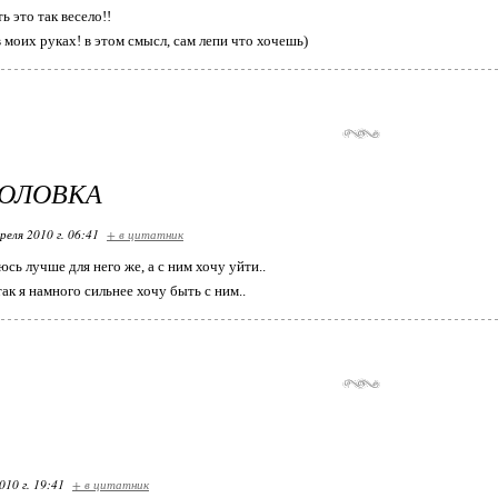
ь это так весело!!
 моих руках! в этом смысл, сам лепи что хочешь)
ГОЛОВКА
реля 2010 г. 06:41
+ в цитатник
юсь лучше для него же, а с ним хочу уйти..
так я намного сильнее хочу быть с ним..
010 г. 19:41
+ в цитатник