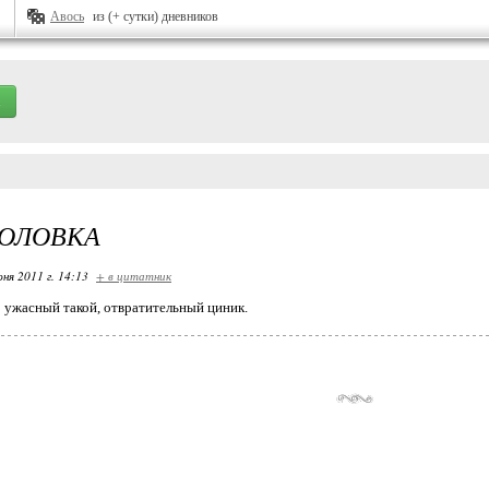
Авось
из (+ сутки) дневников
ГОЛОВКА
ня 2011 г. 14:13
+ в цитатник
к! ужасный такой, отвратительный циник.