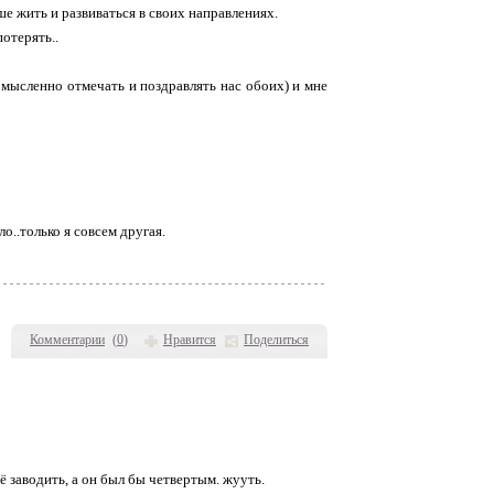
ше жить и развиваться в своих направлениях.
отерять..
ду мысленно отмечать и поздравлять нас обоих) и мне
ло..только я совсем другая.
Комментарии
(
0
)
Нравится
Поделиться
ё заводить, а он был бы четвертым. жууть.