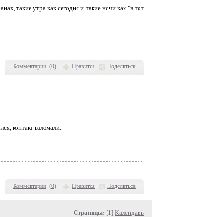
анах, такие утра как сегодня и такие ночи как "в тот
Комментарии
(
0
)
Нравится
Поделиться
ся, контакт взломали..
Комментарии
(
0
)
Нравится
Поделиться
Страницы:
[1]
Календарь