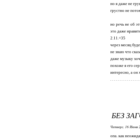
но я даже не гр
грустно не пото
но речь не об эт
это даже нравит
2.11.=35
через месяц буде
не знаю что сказ
даже музыку хоч
похоже я его сер
интересно, а он 
БЕЗ ЗА
Четверг, 16 Июня 
опа. как неожид