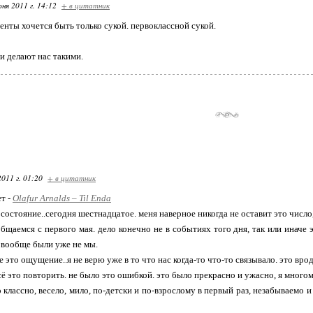
ня 2011 г. 14:12
+ в цитатник
енты хочется быть только сукой. первоклассной сукой.
ди делают нас такими.
2011 г. 01:20
+ в цитатник
ет -
Оlafur Arnalds – Til Enda
состояние..сегодня шестнадцатое. меня наверное никогда не оставит это число,
бщаемся с первого мая. дело конечно не в событиях того дня, так или иначе
ы вообще были уже не мы.
е это ощущение..я не верю уже в то что нас когда-то что-то связывало. это вро
сё это повторить. не было это ошибкой. это было прекрасно и ужасно, я многом
классно, весело, мило, по-детски и по-взрослому в первый раз, незабываемо и