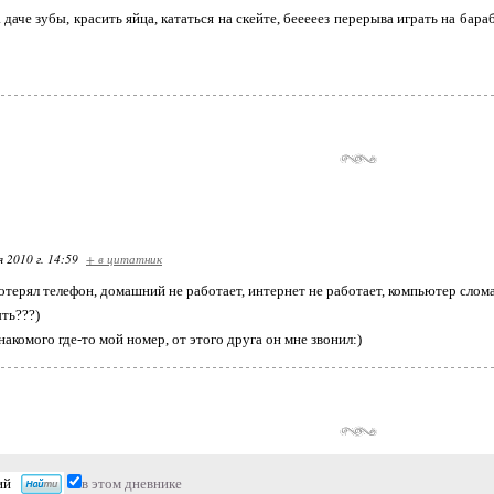
 даче зубы, красить яйца, кататься на скейте, бееееез перерыва играть на бараб
я 2010 г. 14:59
+ в цитатник
отерял телефон, домашний не работает, интернет не работает, компьютер сломал
ыть???)
накомого где-то мой номер, от этого друга он мне звонил:)
в этом дневнике