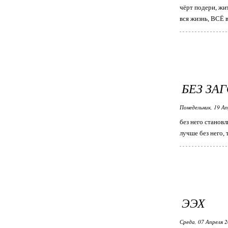
чёрт подери, жит
вся жизнь, ВСЁ в
БЕЗ ЗА
Понедельник, 19 Ап
без него становл
лучше без него, 
ЭЭХ
Среда, 07 Апреля 2