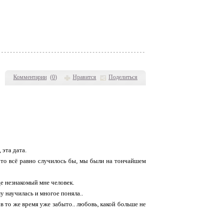
Комментарии
(
0
)
Нравится
Поделиться
 эта дата.
 это всё равно случилось бы, мы были на тончайшем
де незнакомый мне человек.
у научилась и многое поняла..
 в то же время уже забыто.. любовь, какой больше не