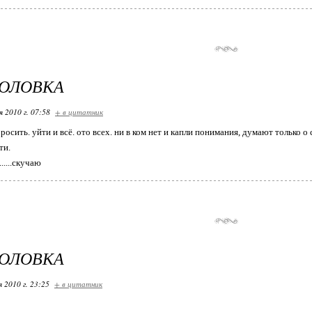
ГОЛОВКА
я 2010 г. 07:58
+ в цитатник
бросить. уйти и всё. ото всех. ни в ком нет и капли понимания, думают только о 
ти.
......скучаю
ГОЛОВКА
я 2010 г. 23:25
+ в цитатник