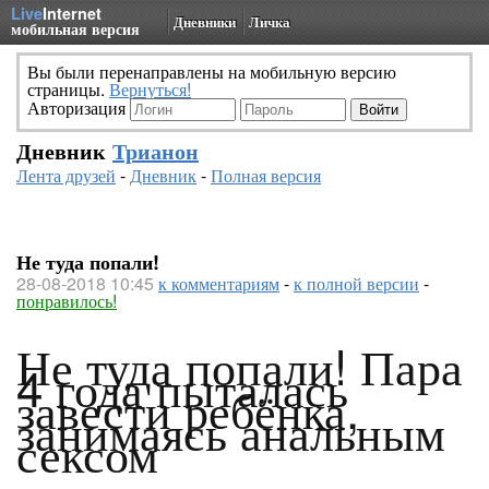
Live
Internet
Дневники
Личка
мобильная версия
Вы были перенаправлены на мобильную версию
страницы.
Вернуться!
Авторизация
Дневник
Трианон
Лента друзей
-
Дневник
-
Полная версия
Не туда попали!
28-08-2018 10:45
к комментариям
-
к полной версии
-
понравилось!
Не туда попали! Пара
4 года пыталась
завести ребёнка,
занимаясь анальным
сексом