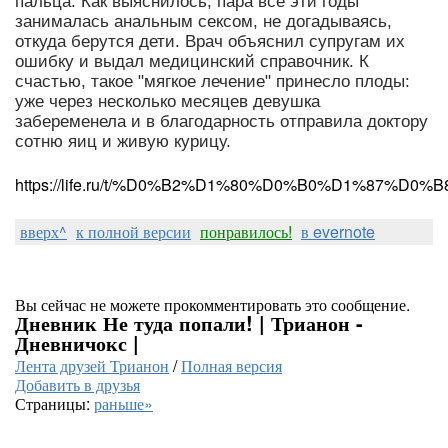
пальца. Как выяснилось, пара все эти годы
занималась анальным сексом, не догадываясь,
откуда берутся дети. Врач объяснил супругам их
ошибку и выдал медицинский справочник. К
счастью, такое "мягкое лечение" принесло плоды:
уже через несколько месяцев девушка
забеременела и в благодарность отправила доктору
сотню яиц и живую курицу.
https://life.ru/t/%D0%B2%D1%80%D0%B0%D1%87%D0%B8/11
вверх^
к полной версии
понравилось!
в evernote
Вы сейчас не можете прокомментировать это сообщение.
Дневник Не туда попали! | Трианон -
Дневничокс |
Лента друзей Трианон
/
Полная версия
Добавить в друзья
Страницы:
раньше»