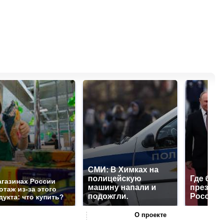
СМИ: В Химках на
полицейскую
Где буд
агазинах России
машину напали и
презид
отаж из-за этого
подожгли.
России
дукта: что купить?
О проекте