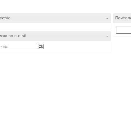
естно
-
Поиск п
ска по e-mail
-