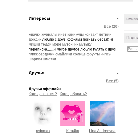
Интересы
-
неизв
Все (20)
жвачки
журналы
инет
каникулы
контакт
летний
Подпи
дождик
люблю с друзчффками погнать беса))))))
мишки тедди
море
музончик
музыку
переписка.......и мнгое другое люблю гулять с друз
пляж
сердечки
смайлики
солнце
фрукты
чипсы
шарики
шмотки
Друзья
-
Все (5)
Друзья оффлайн
Кого давно нет?
Кого добавить?
avtomax
Kiro4ka
Lina Andreevna