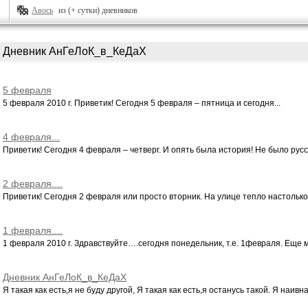
Авось
из (+ сутки) дневников
Дневник АнГеЛоК_в_КеДаХ
5 февраля
5 февраля 2010 г. Приветик! Сегодня 5 февраля – пятница и сегодня...
4 февраля...
Приветик! Сегодня 4 февраля – четверг. И опять была история! Не было русск
2 февраля....
Приветик! Сегодня 2 февраля или просто вторник. На улице тепло настолько, 
1 февраля....
1 февраля 2010 г. Здравствуйте….сегодня понедельник, т.е. 1февраля. Еще ме
Дневник АнГеЛоК_в_КеДаХ
Я такая как есть,я не буду другой, Я такая как есть,я останусь такой. Я наивна.