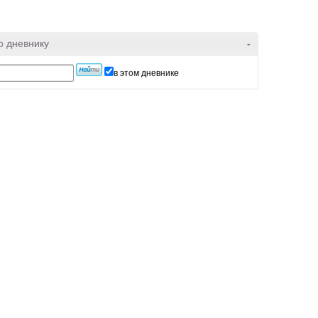
о дневнику
-
в этом дневнике