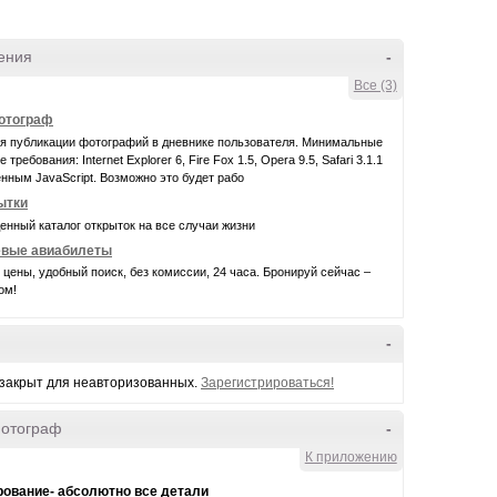
ения
-
Все (3)
фотограф
ля публикации фотографий в дневнике пользователя. Минимальные
требования: Internet Explorer 6, Fire Fox 1.5, Opera 9.5, Safari 3.1.1
нным JavaScript. Возможно это будет рабо
ытки
нный каталог открыток на все случаи жизни
вые авиабилеты
цены, удобный поиск, без комиссии, 24 часа. Бронируй сейчас –
ом!
-
 закрыт для неавторизованных.
Зарегистрироваться!
фотограф
-
К приложению
ование- абсолютно все детали