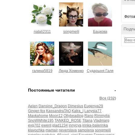
Фотоа
Подпи
natali2311
songmeili
Бацкова
галина5819
Люда Хоменко
Сударыня Галя
Постоянные читатели
-
Все (232)
Aelen
Dansing_Dragon
Dimesius
Eugenya29
Ginger-fox
KassandraTAO
Katra_I
Lanysia77
Mavkahome
Moon12
Ollybeading
Rano
Rimmylia
SnoWWhite195
TANKED_ROSE
Titana
Vladmarg
evg702
ewent
glad1234
innycya
irinka-balerinka
klavochka
mamair
neverslava
samolena
songmeili