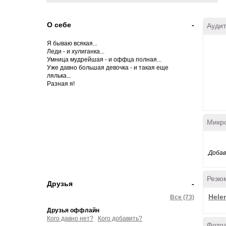
О себе
-
Аудит
Я бываю всякая...
Леди - и хулиганка...
Умница мудрейшая - и оффца полная...
Уже давно большая девочка - и такая еще
лялька...
Разная я!
Микр
Добав
Резю
Друзья
-
Hele
Все (73)
Друзья оффлайн
Кого давно нет?
Кого добавить?
Фото