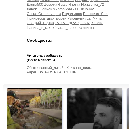
svenlay
svetulya_69
vasi_vasi
Бацкова
Германовна
Даяна500
ДевочкаНюша
Инетта
Иришечка_72
Ленок__блинок
Многообразная
НиТочкаЯ
Ольга_Степанищева
Педалькина
Портниха_Яна
Принцесса_двух_морей
Рукодельница_Мила
Сладкий_тортик
ТАТКА_ЭДУАРДОВНА
Хэлена
Царица_в_кедах
Чужая_невестка
ягинка
Сообщества
-
Читатель сообществ
(Всего в списке: 4)
Обыкновенный_дизайн
Книжная_полка
-
Paper_Dolls-
OSINKA_KNITTING