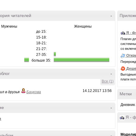
ория читателей
-
Прилож
Мужчины
Женщины
до 15:
Я - 
15-18:
Плагин д
18-21:
системные 
со включе
21-27:
27-35:
Откр
больше 35:
Перерожде
Деше
облог
-
Выгодные 
плати пот
Все (1)
14.12.2017 13:56
ил в друзья
Бацкова
Метки
Дневник
ме
-
Я - 
n
Моделир
альбом
-