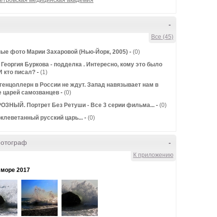
етровская медицинская академия
-
Все (45)
ые фото Марии Захаровой (Нью-Йорк, 2005)
-
(0)
Георгия Буркова - подделка . Интересно, кому это было
И кто писал?
-
(1)
генцоллерн в России не ждут. Запад навязывает нам в
е царей самозванцев
-
(0)
ОЗНЫЙ. Портрет Без Ретуши - Все 3 серии фильма...
-
(0)
клеветанный русский царь...
-
(0)
фотограф
-
К приложению
 море 2017