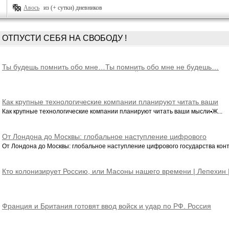
Авось
из (+ сутки) дневников
ОТПУСТИ СЕБЯ НА СВОБОДУ !
Ты будешь помнить обо мне…Ты помнить обо мне не будешь…
ДАВНИЕ СТУДЕНЧЕСКИЕ СТИХИ МОЕЙ ДУШИ
Как крупные технологические компании планируют читать ваши
мысли
Как крупные технологические компании планируют читать ваши мысли▪️Ж...
От Лондона до Москвы: глобальное наступление цифрового
государства контроля
От Лондона до Москвы: глобальное наступление цифрового государства конт
Кто колонизирует Россию, или Масоны нашего времени | Лепехин 
Ивашов | Катасонов
Франция и Британия готовят ввод войск и удар по РФ. Россия
наступает на Сумы. Путин хочет Арктику