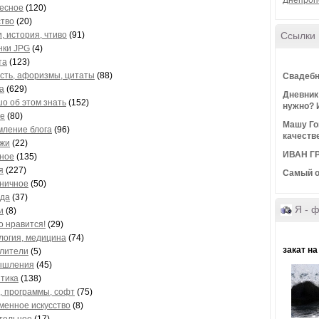
Днепроп
есное
(120)
ство
(20)
и, история, чтиво
(91)
Ссылки
нки JPG
(4)
та
(123)
сть, афоризмы, цитаты
(88)
Свадебн
а
(629)
Дневник 
о об этом знать
(152)
нужно? 
е
(80)
Машу Го
ление блога
(96)
качеств
жи
(22)
ИВАН ГР
ное
(135)
я
(227)
Самый о
ничное
(50)
да
(37)
Я - 
и
(8)
о нравится!
(29)
логия, медицина
(74)
закат на
лители
(5)
ышления
(45)
тика
(138)
, программы, софт
(75)
менное искусство
(8)