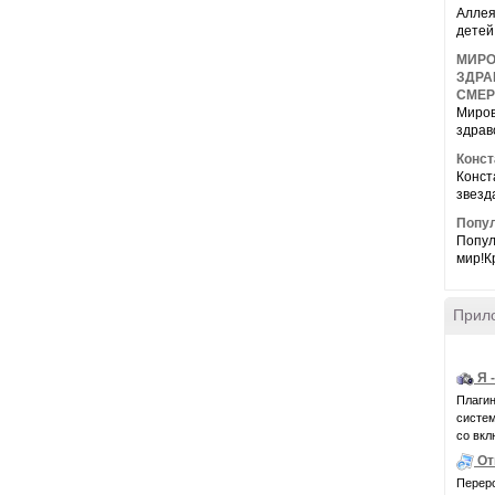
Аллея
детей
МИРО
ЗДРА
СМЕР
Миров
здрав
Конст
Конст
звезда
Попул
Попул
мир!К
Прил
Я 
Плагин
системн
со вкл
От
Переро