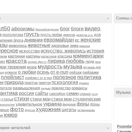
и
-
Схемы 
rt50
видео
блог
блоги
афоризмы
бионаблюдение
грусть
а
для
геополитика
грусть любви
девятов
девятов а.п.
евромайдан
женские
дневник
ес
мления блога
азы
животные
живопись
здоровье
зима
ивашов
ересное
искусство
искусство. живопись
история
комментарии
картинки
картины
классика
ализм
катасонов
красота
лирика
любовь
рин
люди
кэтрин фиттс
мои
мудрость
музыка
мои творения
море
музыка для
о любви
осень
от e-nun
пейзажи
нужное
пейзаж
нод
политика
плейлист
полезное
плейлист от e-nun
природа
психология
ия
притча
притчи
пушкин
размышления
рождество
романсы
лители
редько
антика
Музыка
россия
сайты
семин
саксофон
спицын
ссср
стихи
стихи мои
стихи мои студенческие
статьи
и
украина
фоны
удивительное
фоны
федоров
ехнологии
фото
художник
цитаты
овные
фурсов
четверикова
юмор
он
Розенба
ория читателей
-
Слушали: