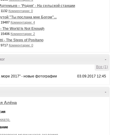
Артемьев – 'Родня' - На сельской станции
 1132
Комментарии: 0
утой "Ты послана мне Богом"...
 19487
Комментарии: 4
- The World Is Not Enough
 15406
Комментарии: 2
ti - The Steps of Positano
 9717
Комментарии: 0
лог
-
Все (1)
а море 2017" - новые фотографии
03.09.2017 12:45
-
я Алёна
сия
хиатр.
ание