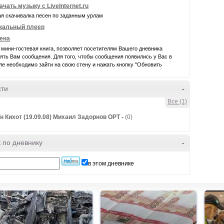
ачать музыку с LiveInternet.ru
я скачивалка песен по заданным урлам
кальный плеер
ена
 мини-гостевая книга, позволяет посетителям Вашего дневника
ять Вам сообщения. Для того, чтобы сообщения появились у Вас в
е необходимо зайти на свою стену и нажать кнопку "Обновить
сти
-
Все (1)
н Кихот (19.09.08) Михаил Задорнов ОРТ
-
(0)
 по дневнику
-
в этом дневнике