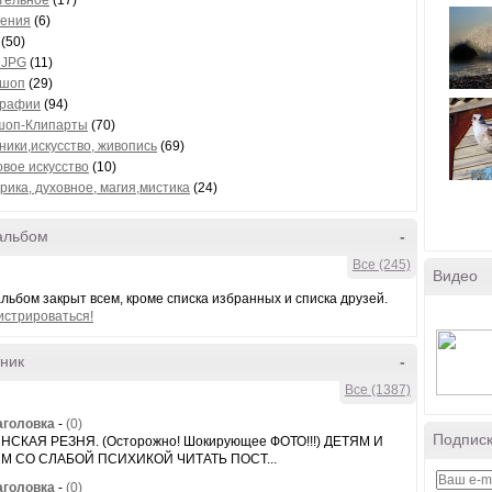
тельное
(17)
ения
(6)
(50)
 JPG
(11)
-шоп
(29)
графии
(94)
шоп-Клипарты
(70)
ники,искусство, живопись
(69)
вое искусство
(10)
рика, духовное, магия,мистика
(24)
альбом
-
Все (245)
Видео
льбом закрыт всем, кроме списка избранных и списка друзей.
истрироваться!
ник
-
Все (1387)
аголовка
-
(0)
Подписк
СКАЯ РЕЗНЯ. (Осторожно! Шокирующее ФОТО!!!) ДЕТЯМ И
М СО СЛАБОЙ ПСИХИКОЙ ЧИТАТЬ ПОСТ...
аголовка
-
(0)