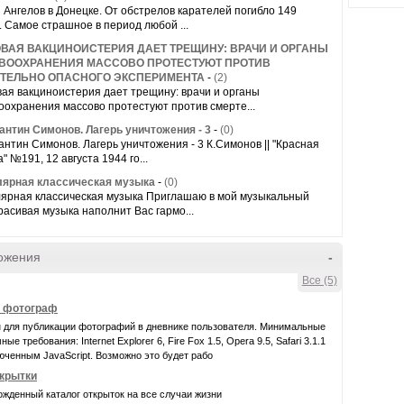
 Ангелов в Донецке. От обстрелов карателей погибло 149
. Самое страшное в период любой ...
ВАЯ ВАКЦИНОИСТЕРИЯ ДАЕТ ТРЕЩИНУ: ВРАЧИ И ОРГАНЫ
ВООХРАНЕНИЯ МАССОВО ПРОТЕСТУЮТ ПРОТИВ
ТЕЛЬНО ОПАСНОГО ЭКСПЕРИМЕНТА
-
(2)
ая вакциноистерия дает трещину: врачи и органы
оохранения массово протестуют против смерте...
антин Симонов. Лагерь уничтожения - 3
-
(0)
антин Симонов. Лагерь уничтожения - 3 К.Симонов || "Красная
" №191, 12 августа 1944 го...
ярная классическая музыка
-
(0)
ярная классическая музыка Приглашаю в мой музыкальный
расивая музыка наполнит Вас гармо...
ожения
-
Все (5)
- фотограф
 для публикации фотографий в дневнике пользователя. Минимальные
ые требования: Internet Explorer 6, Fire Fox 1.5, Opera 9.5, Safari 3.1.1
юченным JavaScript. Возможно это будет рабо
крытки
жденный каталог открыток на все случаи жизни