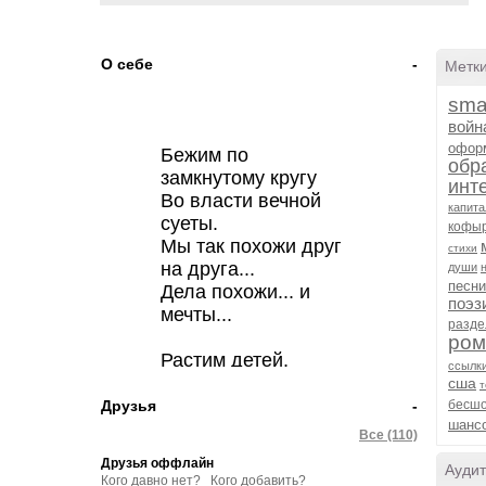
О себе
-
Метк
sma
войн
офор
Бежим по
обр
замкнутому кругу
инт
Во власти вечной
капит
суеты.
кофы
Мы так похожи друг
стихи
на друга...
души
песни
Дела похожи... и
поэз
мечты...
разде
ром
Растим детей,
ссылк
жалеем старость,
сша
т
Находим что-то для
Друзья
-
бесш
шанс
души...
Все (110)
Теряем... то, что нам
Друзья оффлайн
Аудит
досталось...
Кого давно нет?
Кого добавить?