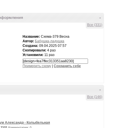
оформления
-
Все (331)
Название:
Схема-379 Весна
Автор:
Бабушка-ладушка
Создана:
09.04.2025 07:57
Скопировали:
4 раз
Установили:
11 раз
Примерить схему
|
Cохранить себе
-
Все (146)
ум Александр - Колыбельная
 2101
Комментарии: 0