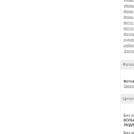
удиви
осознать,
украш
Что жив!
фоны
Здоров!
фоны
фото
Что
фото
солнце светит!
фото
худож
И будет новый день опять! автор
цифро
А Тарадов.
Я не имею стремления гнаться
Эзоте
за рейтингами популярности, но имею
стремление писать от Души и для Души то и
тогда, когда захочу...
Фото
Фотоа
Зарег
Цитат
Без з
ВОЛЫН
ЛЮДЯ
Без з