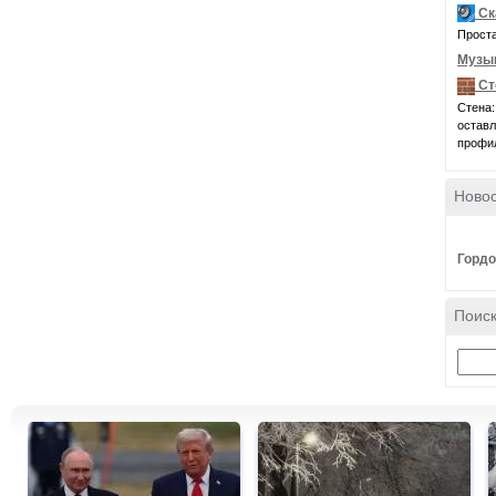
Ск
Проста
Музы
Ст
Стена:
оставл
профил
Ново
Гордо
Поиск