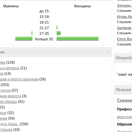
Эдуард 
Мужчины
Женщины
Слушали:
до 15:
15-18:
Игорь Кр
Слушали:
18-21:
21-27:
Garbage 
Слушали:
27-35:
больше 35:
Chris Bot
Слушали:
ики
-
Микроб
ика
(129)
ы и актрисы
(21)
ия
(14)
"закат н
шки и просто картинки
(28)
(253)
Резюме
 песня
(37)
чная красота
(3)
Снежна
ие образы
(41)
22)
Профес
тные
(32)
врач пси
инки
(54)
нута Душа..
(156)
Образов
трации
(10)