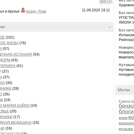
Без заг
Все (1)
Художник
11.09.2020 19:11
ил в друзья
Киану_Ривз
Без заг
УГОСТИ
ЛИОЛА Уг
ики
-
Без заг
Испанск
ОЕ
(101)
Pedrosa)
ДЛЯ ДНЕВА
(76)
Новоросс
И
(57)
Новоросс
ЕЧНАЯ ИСПАНИЯ
(54)
видеоряд
ДОРМ
(43)
Нутовые
УКРАИНА
(41)
Нутовые
Р
(37)
посидело
И
(37)
КА
(30)
ДНИКИ
(28)
Метки
О
(26)
ИЖ
(24)
8 марта
a
бени
И МАРИИ БОЙКО
(24)
блоги
ОВЬЕ
(20)
к
ЖНИКИ
(17)
киев
ДНАЯ МЕДИЦИНА
(16)
мадрид
ЧИ
(16)
музыка