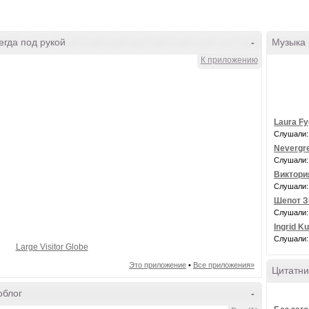
гда под рукой
-
Музыка
К приложению
Laura Fy
Слушали:
Nevergre
Слушали:
Виктори
Слушали:
Шепот З
Слушали:
Ingrid Ku
Слушали:
Large Visitor Globe
Это приложение
•
Все приложения»
Цитатни
облог
-