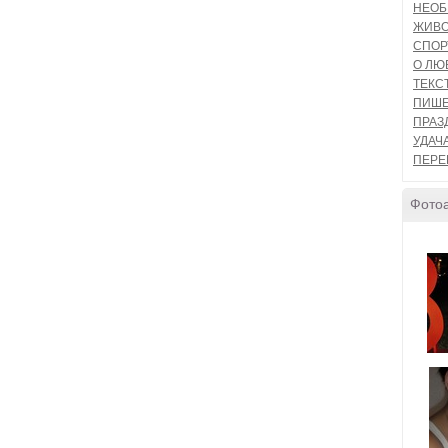
НЕО
ЖИВ
СПОР
О ЛЮБ
ТЕКС
ПИШЕ
ПРАЗ
УДАЧ
ПЕРЕ
Фото