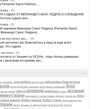
оловка
-
(0)
 Fernando Saenz Pedrosa ...
оловка
-
(0)
ЛА СУДЬБА ОТ ФЕРНАНДО САЕНС ПЕДРОСА СООБЩЕНИЕ
остила судьба гроз...
оловка
-
(0)
ий художник Фернандо Саенс Педроса (Fernando Saenz
 Фернандо Саенс Педроса...
ия настигнет вас...
-
(0)
ия настигнет вас Всмотритесь в лица (в ходе всего
а). Это судьба.
 котлеты
-
(0)
 котлеты от Хенриетты ОСЕНЬ - пора тёплых домашних
к с весёлыми историями, вос...
-
альгамбра
афоризмы
барселона
qui
quedate
андалузии
дорм
блог
бенидорм puig campana
блестящие анимашки
дневник
испания
диета
живопись
весна париж
закат
омментарии
лиру
красивые и талантливые
критику
линеечки
мама
мария бойко
мария бойко стихи
мини-манхеттен
париж
пасха
письма от мироздания
полезностей
притча