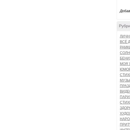
Добав
Рубр
ЛИЧН
ВСЁ 
РАМК
СОЛН
БЕНИ
МОЯ 
ЮМО
СТИХ
МУЗЫ
ПРАЗ
ВИДЕ
ПАР
СТИХ
ЗДОР
ХУДО
НАРО
ПРИТ