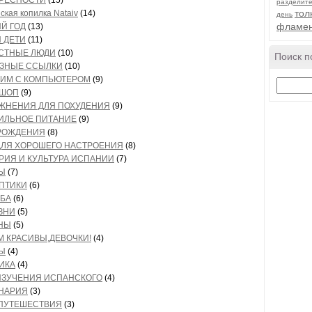
РЕСНОСТИ
(15)
разделит
тол
ская копилка Nataiv
(14)
день
фламен
Й ГОД
(13)
 ДЕТИ
(11)
СТНЫЕ ЛЮДИ
(10)
Поиск п
ЗНЫЕ ССЫЛКИ
(10)
ИМ С КОМПЬЮТЕРОМ
(9)
ОШОП
(9)
ЖНЕНИЯ ДЛЯ ПОХУДЕНИЯ
(9)
ИЛЬНОЕ ПИТАНИЕ
(9)
РОЖДЕНИЯ
(8)
ДЛЯ ХОРОШЕГО НАСТРОЕНИЯ
(8)
РИЯ И КУЛЬТУРА ИСПАНИИ
(7)
Ы
(7)
ПТИКИ
(6)
БА
(6)
ЗНИ
(5)
НЫ
(5)
М КРАСИВЫ,ДЕВОЧКИ!
(4)
Ы
(4)
ИКА
(4)
ИЗУЧЕНИЯ ИСПАНСКОГО
(4)
НАРИЯ
(3)
ПУТЕШЕСТВИЯ
(3)