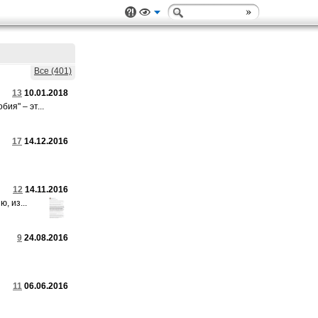
Все (401)
13
10.01.2018
ия" – эт...
17
14.12.2016
12
14.11.2016
, из...
9
24.08.2016
11
06.06.2016