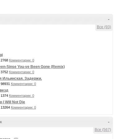
-
Все (93)
gi
 2768
Комментарии: 0
en-Sinse You-ve Been Gone (Remix)
 3752
Комментарии: 0
я Ильинская. Задержи.
 98931
Комментарии: 0
везд
 1374
Комментарии: 0
p I Will Not Die
 13264
Комментарии: 0
к
-
Все (567)