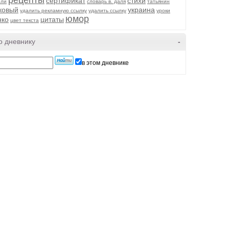
рецепты
сертификат
стихи
ели
словарь в. даля
татьянин
ковый
украина
удалить рекламную ссылку
удалить ссылку
уроки
юмор
ко
цитаты
цвет текста
о дневнику
-
в этом дневнике