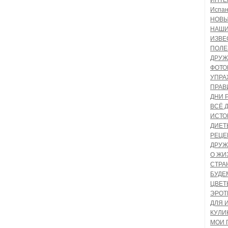
ИНТЕ
Испан
НОВЫ
НАШИ
ИЗВЕ
ПОЛЕ
ДРУЖ
ФОТ
УПРА
ПРАВ
ДНИ 
ВСЁ 
ИСТО
ДИЕТ
РЕЦЕ
ДРУЖ
О ЖИ
СТРА
БУДЕ
ЦВЕТ
ЭРОТ
ДЛЯ 
КУЛИ
МОИ 