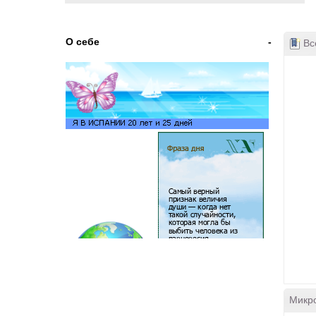
О себе
-
Все
Микр