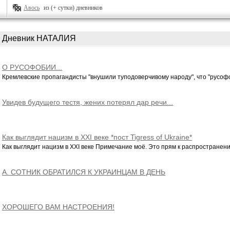
Авось
из (+ сутки) дневников
Дневник НАТАЛИЯ
О РУСОФОБИИ...
Кремлевские пропагандисты "внушили туподоверчивому народу", что "русофоб
Увидев будущего тестя, жених потерял дар речи...
Как выглядит нацизм в XXI веке *пост Tigress of Ukraine*
Как выглядит нацизм в XXI веке Примечание моё. Это прям к распространению
А. СОТНИК ОБРАТИЛСЯ К УКРАИНЦАМ В ДЕНЬ
НЕЗАВИСИМОСТИ...
ХОРОШЕГО ВАМ НАСТРОЕНИЯ!