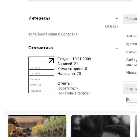
Интересы
-
Ссыл
Все (2)
волейбола
кофе и болтовня
хиты 
lg от
Статистика
-
скача
Создан: 19.11.2009
Сайт 
Записей: 21
малыш
Комментариев: 0
Nissa
Написано: 20
Отчеты:
Подпи
Посетители
Поисковые фразы