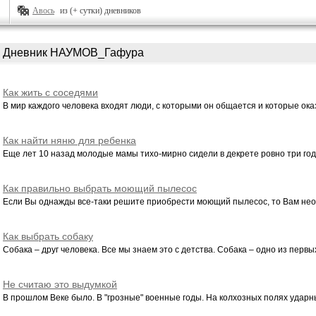
Авось
из (+ сутки) дневников
Дневник НАУМОВ_Гафура
Как жить с соседями
В мир каждого человека входят люди, с которыми он общается и которые оказ
Как найти няню для ребенка
Еще лет 10 назад молодые мамы тихо-мирно сидели в декрете ровно три года
Как правильно выбрать моющий пылесос
Если Вы однажды все-таки решите приобрести моющий пылесос, то Вам необ
Как выбрать собаку
Собака – друг человека. Все мы знаем это с детства. Собака – одно из первых
Не считаю это выдумкой
В прошлом Веке было. В "грозные" военные годы. На колхозных полях ударн