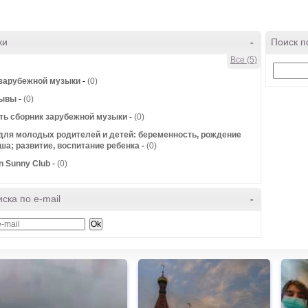
ки
-
Поиск п
Все (5)
зарубежной музыки
-
(0)
зывы
-
(0)
ть сборник зарубежной музыки
-
(0)
для молодых родителей и детей: беременность, рождение
а; развитие, воспитание ребенка
-
(0)
n Sunny Club
-
(0)
ска по e-mail
-