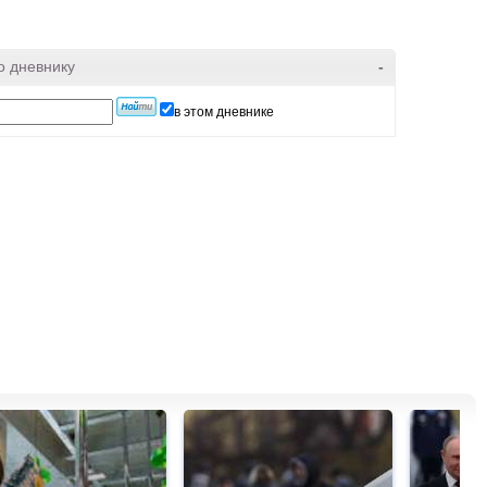
о дневнику
-
в этом дневнике