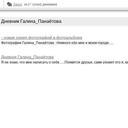
Авось
из (+ сутки) дневников
Дневник Галина_Панаётова
- новая серия фотографий в фотоальбоме
Фотографии Галина_Панаётова : Немного обо мне и моем городе.....
Дневник Галина_Панаётова
Я не знаю, что мне написать о себе......Появятся друзья, сами узнают кто я, ка.