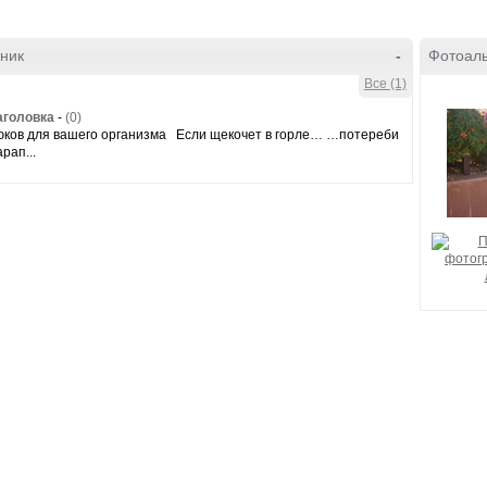
ник
-
Фотоал
Все (1)
аголовка
-
(0)
юков для вашего организма Если щекочет в горле… …потереби
рап...