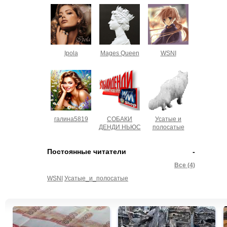
Ipola
Mages Queen
WSNI
галина5819
СОБАКИ
Усатые и
ДЕНДИ НЬЮС
полосатые
Постоянные читатели
-
Все (4)
WSNI
Усатые_и_полосатые