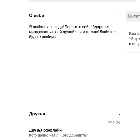
О себе
-
Цитат
Я люблю вас ,люди! Берегите себя! Здоровья,
мира,счастья всей душой я вам желаю! Любите и
Без з
будьте любимы
16 тр
и поца
Друзья
-
Все (6)
Друзья оффлайн
Кого давно нет?
Кого добавить?