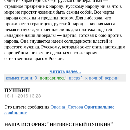
Одна из характерных черт русского либерализма —
страшное презрение к народу. Рус­скому народу ни за что в
мире не простят желания быть самим собой. Все черты
народа осмеяны и преданы позору. Для либерала, что
проживает за границею, русский народ — косная масса,
немая и глухая, устроенная лишь для платежа податей.
Западные наши либералы — партия, готовая к бою против
народа. Она гнушается идеей солидарности властей и
простого мужика. Русскому, который хочет стать настоящим
европейцем, нельзя не сделаться в то же время
естественным врагом России.
Читать далее...
комментарии: 0
понравилось!
вверх^
к полной версии
ПУШКИН
18-11-2016 13:28
Это цитата сообщения
Оксана_Лютова
Оригинальное
сообщение
НАША ИСТОРИЯ: "НЕИЗВЕСТНЫЙ ПУШКИН"