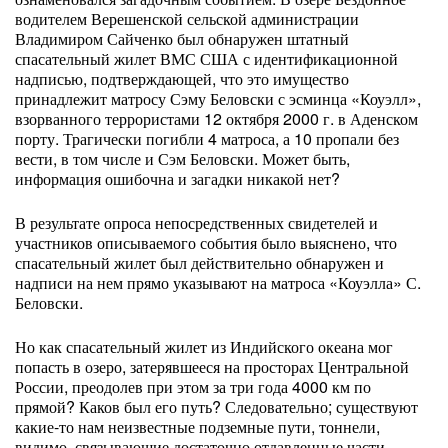
водителем Верешенской сельской администрации
Владимиром Сайченко был обнаружен штатный
спасательный жилет ВМС США с идентификационной
надписью, подтверждающей, что это имущество
принадлежит матросу Сэму Беловски с эсминца «Коуэлл»,
взорванного террористами 12 октября 2000 г. в Аденском
порту. Трагически погибли 4 матроса, а 10 пропали без
вести, в том числе и Сэм Беловски. Может быть,
информация ошибочна и загадки никакой нет?
В результате опроса непосредственных свидетелей и
участников описываемого события было выяснено, что
спасательный жилет был действительно обнаружен и
надписи на нем прямо указывают на матроса «Коуэлла» С.
Беловски.
Но как спасательный жилет из Индийского океана мог
попасть в озеро, затерявшееся на просторах Центральной
России, преодолев при этом за три года 4000 км по
прямой? Каков был его путь? Следовательно; существуют
какие-то нам неизвестные подземные пути, тоннели,
видимо, связывающие достаточно отдавленные части