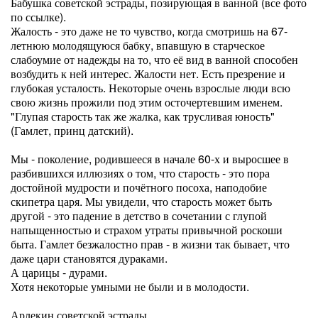
Бабушка советской эстрады, позирующая в ванной (все фото
по ссылке).
Жалость - это даже не то чувство, когда смотришь на 67-
летнюю молодящуюся бабку, впавшую в старческое
слабоумие от надежды на то, что её вид в ванной способен
возбудить к ней интерес. Жалости нет. Есть презрение и
глубокая усталость. Некоторые очень взрослые люди всю
свою жизнь прожили под этим осточертевшим именем.
"Глупая старость так же жалка, как трусливая юность"
(Гамлет, принц датский).
Мы - поколение, родившееся в начале 60-х и выросшее в
разбившихся иллюзиях о том, что старость - это пора
достойной мудрости и почётного посоха, наподобие
скипетра царя. Мы увидели, что старость может быть
другой - это падение в детство в сочетании с глупой
напыщенностью и страхом утраты привычной роскоши
быта. Гамлет безжалостно прав - в жизни так бывает, что
даже цари становятся дураками.
А царицы - дурами.
Хотя некоторые умными не были и в молодости.
Арлекин советской эстрады.