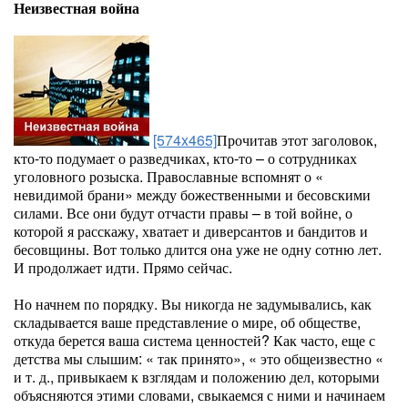
Неизвестная война
[574x465]
Прочитав этот заголовок,
кто-то подумает о разведчиках, кто-то – о сотрудниках
уголовного розыска. Православные вспомнят о «
невидимой брани» между божественными и бесовскими
силами. Все они будут отчасти правы – в той войне, о
которой я расскажу, хватает и диверсантов и бандитов и
бесовщины. Вот только длится она уже не одну сотню лет.
И продолжает идти. Прямо сейчас.
Но начнем по порядку. Вы никогда не задумывались, как
складывается ваше представление о мире, об обществе,
откуда берется ваша система ценностей? Как часто, еще с
детства мы слышим: « так принято», « это общеизвестно «
и т. д., привыкаем к взглядам и положению дел, которыми
объясняются этими словами, свыкаемся с ними и начинаем