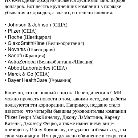
долларов. Вот десять крупнейших компаний в порядке
убывания их доходов, а значит, и степени влияния.
• Johnson & Johnson (США)
• Pfizer (США)
• Roche (Швейцария)
• GlaxoSmithKline (Великобритания)
• Novartis (Швейцария)
• Sanofi (Франция)
• AstraZeneca (Великобритания/Швеция)
• Abbott Laboratories (США)
• Merck & Co (США)
• Bayer HealthCare (Германия)
Конечно, это не полный список. Периодически в СМИ
можно прочесть новости о том, какими методами работы
пользуются эти корпорации. Например, недавно стало
известно, что четырём бывшим руководителям компании
Pfizer Генри МакКинеллу, Джону ЛаМаттина, Карену
Катены, Джозефу Фецко, а также нынешнему вице-
президенту Гейлу Коуквеллу, не удалось избежать суда за
свои махинации. Им предъявлено обвинение в сокрытии