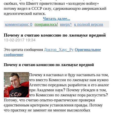
скобках, что Шмитт приветствовал «холодную войну»
потому видел в СССР силу, сдерживающую американский
идеологический натиск.
Читать далее...
комментарии: 0
понравилось!
вверх^
к полной версии
Почему я считаю комиссию по лженауке вредной
13-02-2017 19:34
Это цитата сообщения
Доктор_Хаус_Ру
Оригинальное
сообщение
Почему я считаю комиссию по лженауке вредной
Почему я настаивал и буду настаивать на том,
что вместо Комиссии по лженауке нам нужно
Агентство передовых разработок и его аналог
при Академии наук? Почему убежден в том,
что Комиссию по лженауке пора распустить?
Потому, что считаю опытно-практические проверки
единственным критерием установления правды. Потому
что практику не заменит ни мнение высоколобых