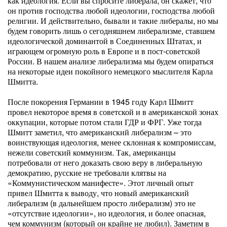
как идеология. Если вы спросите либерала, он скажет, что
он против господства любой идеологии, господства любой
религии. И действительно, бывали и такие либералы, но мы
будем говорить лишь о сегодняшнем либерализме, ставшем
идеологической доминантой в Соединенных Штатах, и
играющем огромную роль в Европе и в пост-советской
России. В нашем анализе либерализма мы будем опираться
на некоторые идеи покойного немецкого мыслителя Карла
Шмитта.
После покорения Германии в 1945 году Карл Шмитт
провел некоторое время в советской и в американской зонах
оккупации, которые потом стали ГДР и ФРГ. Уже тогда
Шмитт заметил, что американский либерализм – это
воинствующая идеология, менее склонная к компромиссам,
нежели советский коммунизм. Так, американцы
потребовали от него доказать свою веру в либеральную
демократию, русские не требовали клятвы на
«Коммунистическом манифесте». Этот личный опыт
привел Шмитта к выводу, что новый американский
либерализм (в дальнейшем просто либерализм) это не
«отсутствие идеологии», но идеология, и более опасная,
чем коммунизм (который он крайне не любил). Заметим в