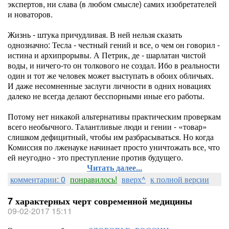
экспертов, ни слава (в любом смысле) самих изобретателей
и новаторов.
Жизнь - штука причудливая. В ней нельзя сказать
однозначно: Тесла - честный гений и все, о чем он говорил -
истина и архипрорывы. А Петрик, де - шарлатан чистой
воды, и ничего-то он толкового не создал. Ибо в реальности
один и тот же человек может выступать в обоих обличьях.
И даже несомненные заслуги личности в одних новациях
далеко не всегда делают бесспорными иные его работы.
Потому нет никакой альтернативы практическим проверкам
всего необычного. Талантливые люди и гении - «товар»
слишком дефицитный, чтобы им разбрасываться. Но когда
Комиссия по лженауке начинает просто уничтожать все, что
ей неугодно - это преступление против будущего.
Читать далее...
комментарии: 0
понравилось!
вверх^
к полной версии
7 характерных черт современной медицины
09-02-2017 15:11