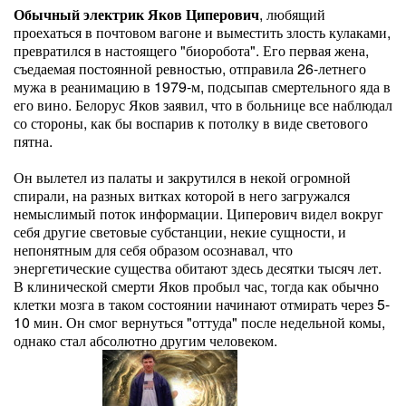
О
бычный электрик Яков Циперович
, любящий
проехаться в почтовом вагоне и выместить злость кулаками,
превратился в настоящего "биоробота". Его первая жена,
съедаемая постоянной ревностью, отправила 26-летнего
мужа в реанимацию в 1979-м, подсыпав смертельного яда в
его вино. Белорус Яков заявил, что в больнице все наблюдал
со стороны, как бы воспарив к потолку в виде светового
пятна.
Он вылетел из палаты и закрутился в некой огромной
спирали, на разных витках которой в него загружался
немыслимый поток информации. Циперович видел вокруг
себя другие световые субстанции, некие сущности, и
непонятным для себя образом осознавал, что
энергетические существа обитают здесь десятки тысяч лет.
В клинической смерти Яков пробыл час, тогда как обычно
клетки мозга в таком состоянии начинают отмирать через 5-
10 мин. Он смог вернуться "оттуда" после недельной комы,
однако стал абсолютно другим человеком.