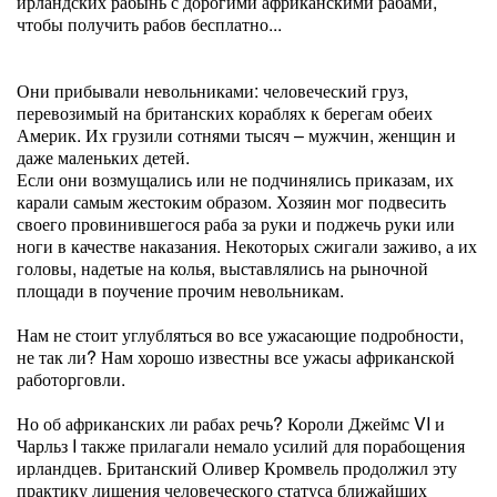
ирландских рабынь с дорогими африканскими рабами,
чтобы получить рабов бесплатно...
Они прибывали невольниками: человеческий груз,
перевозимый на британских кораблях к берегам обеих
Америк. Их грузили сотнями тысяч – мужчин, женщин и
даже маленьких детей.
Если они возмущались или не подчинялись приказам, их
карали самым жестоким образом. Хозяин мог подвесить
своего провинившегося раба за руки и поджечь руки или
ноги в качестве наказания. Некоторых сжигали заживо, а их
головы, надетые на колья, выставлялись на рыночной
площади в поучение прочим невольникам.
Нам не стоит углубляться во все ужасающие подробности,
не так ли? Нам хорошо известны все ужасы африканской
работорговли.
Но об африканских ли рабах речь? Короли Джеймс VI и
Чарльз I также прилагали немало усилий для порабощения
ирландцев. Британский Оливер Кромвель продолжил эту
практику лишения человеческого статуса ближайших