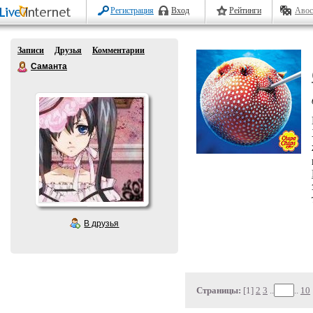
Регистрация
Вход
Рейтинги
Авос
Записи
Друзья
Комментарии
Саманта
В друзья
Страницы:
[1]
2
3
..
..
10