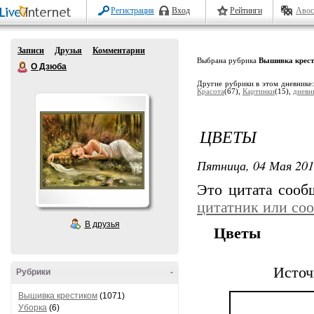
Регистрация
Вход
Рейтинги
Авос
Записи
Друзья
Комментарии
Выбрана рубрика
Вышивка крес
О Дзюба
Другие рубрики в этом дневнике
Красота
(67),
Картинки
(15),
дневн
ЦВЕТЫ
Пятница, 04 Мая 201
Это цитата соо
цитатник или со
В друзья
Цветы
Источ
Рубрики
-
Вышивка крестиком
(1071)
Уборка
(6)