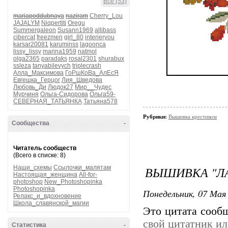
Все (53)
mariapoddubnaya
naziram
Cherry_Lou
JAJALYM
Niqpertiti
Oregu
Summergaleon
Susann1969
allibass
cibercat
freezmen
girl_80
interieryou
karsar20081
karuminss
lagoonca
lissy_lissy
marina1959
natmol
olga2365
paradaks
rosal2301
shurabux
ssleza
tanyabilevych
triplecrash
Алла_Максимова
ГоРшКоВа_АлЕсЯ
Евгешка_Герцог
Лия_Шведова
Любовь_Ди
Людок27
Мир__Чудес
Мурчиня
Ольга-Сидорова
Ольга59-
СЕВЕРНАЯ_ТАТЬЯНКА
Татьяна578
Рубрики:
Вышивка крестиком
Сообщества
-
Читатель сообществ
(Всего в списке: 8)
Наши_схемы
Ссылочки_малятам
ВЫШИВКА "Л
Настоящая_женщина
All-for-
photoshop
New_Photoshopinka
Photoshopinka
Понедельник, 07 Мая 
Релакс_и_вдохновение
Школа_славянской_магии
Это цитата соо
свой цитатник и
Статистика
-