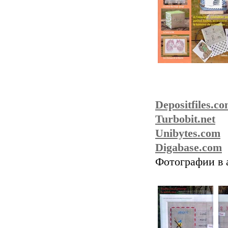
Depositfiles.c
Turbobit.net
Unibytes.com
Digabase.com
Фотографии в 