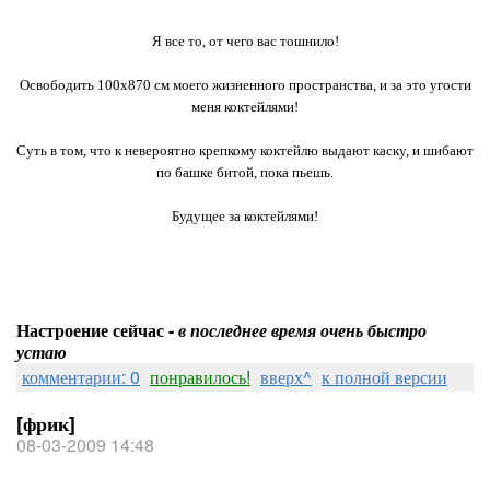
Я все то, от чего вас тошнило!
Освободить 100х870 см моего жизненного пространства, и за это угости
меня коктейлями!
Суть в том, что к невероятно крепкому коктейлю выдают каску, и шибают
по башке битой, пока пьешь.
Будущее за коктейлями!
Настроение сейчас -
в последнее время очень быстро
устаю
комментарии: 0
понравилось!
вверх^
к полной версии
[фрик]
08-03-2009 14:48