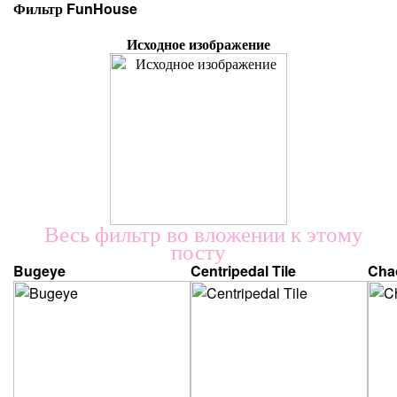
Фильтр FunHouse
Исходное изображение
Весь фильтр во вложении к этому
посту
Bugeye
Centripedal Tile
Chao