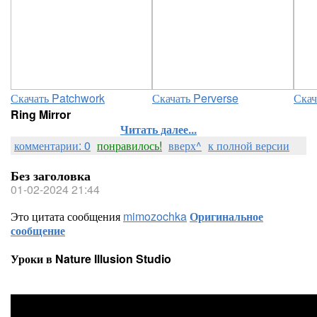
Скачать Patchwork
Скачать Perverse
Скач
Ring Mirror
Читать далее...
комментарии: 0
понравилось!
вверх^
к полной версии
Без заголовка
01-02-2024 21:44
Это цитата сообщения
mimozochka
Оригинальное
сообщение
Уроки в Nature Illusion Studio