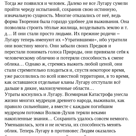
Тогда же появился и человек. Далеко не все Лугару сумели
пройти череду испытаний, сохранив свою истинную,
изначальную сущность. Многие отказались от неё, ведь
форма Творения была гораздо удобнее для выживания. Она
позволяла строить тёплые жилища, возделывать землю и т.
д… И они стали просто людьми. Их прежние родичи –
Лугару теперь именуют их «Утратившими», ибо утратили
они воистину много. Они забыли своих Предков и
перестали понимать голоса Природы, они привязали себя к
человеческому обличию и потеряли способность к смене
облика… Однако ж, стремясь выжить любой ценой, они
стали стремительно плодиться и, спустя некоторое время,
уже расселились по всей известной территории, в то время,
как оставшиеся отдельные кланы Лугару отступали всё
дальше в дикие, малоизученные области…
Утраты коснулись и Лугару. Всемирная Катастрофа унесла
жизни многих мудрецов древнего народа, выживали, как
правило сильнейшие, а вместе с каждым погибшим
мудрецом потомки Волков-Духов теряли веками
накопленные знания… Сохранить удалось совсем немного.
Уменьшилась, хотя и не исчезла, их способность менять
облик. Теперь Лугару в противовес Людям оказались