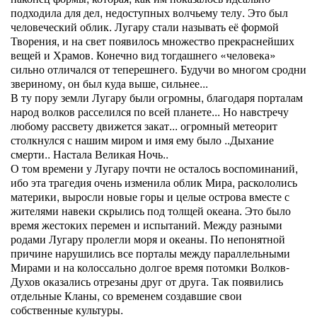
подходила для дел, недоступных волчьему телу. Это был
человеческий облик. Лугару стали называть её формой
Творения, и на свет появилось множество прекраснейших
вещей и Храмов. Конечно вид тогдашнего «человека»
сильно отличался от теперешнего. Будучи во многом сродни
звериному, он был куда выше, сильнее...
В ту пору земли Лугару были огромны, благодаря порталам
народ волков расселился по всей планете... Но навстречу
любому рассвету движется закат... огромный метеорит
столкнулся с нашим миром и имя ему было ..Дыхание
смерти.. Настала Великая Ночь..
О том времени у Лугару почти не осталось воспоминаний,
ибо эта трагедия очень изменила облик Мира, раскололись
материки, выросли новые горы и целые острова вместе с
жителями навеки скрылись под толщей океана. Это было
время жестоких перемен и испытаний. Между разными
родами Лугару пролегли моря и океаны. По непонятной
причине нарушились все порталы между параллельными
Мирами и на колоссально долгое время потомки Волков-
Духов оказались отрезаны друг от друга. Так появились
отдельные Кланы, со временем создавшие свои
собственные культуры.