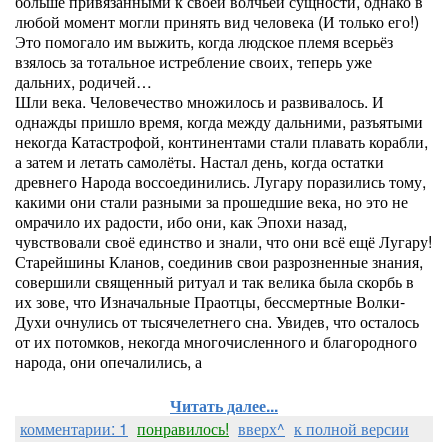
больше привязанными к своей волчьей сущности, однако в
любой момент могли принять вид человека (И только его!)
Это помогало им выжить, когда людское племя всерьёз
взялось за тотальное истребление своих, теперь уже
дальних, родичей…
Шли века. Человечество множилось и развивалось. И
однажды пришло время, когда между дальними, разъятыми
некогда Катастрофой, континентами стали плавать корабли,
а затем и летать самолёты. Настал день, когда остатки
древнего Народа воссоединились. Лугару поразились тому,
какими они стали разными за прошедшие века, но это не
омрачило их радости, ибо они, как Эпохи назад,
чувствовали своё единство и знали, что они всё ещё Лугару!
Старейшины Кланов, соединив свои разрозненные знания,
совершили священный ритуал и так велика была скорбь в
их зове, что Изначальные Праотцы, бессмертные Волки-
Духи очнулись от тысячелетнего сна. Увидев, что осталось
от их потомков, некогда многочисленного и благородного
народа, они опечалились, а
Читать далее...
комментарии: 1
понравилось!
вверх^
к полной версии