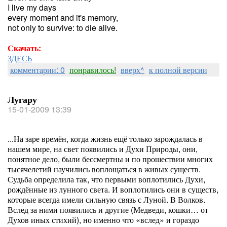
I live my days
every moment and it's memory,
not only to survive: to die alive.
Скачать:
ЗДЕСЬ
комментарии: 0
понравилось!
вверх^
к полной версии
Лугару
15-01-2009 13:39
...На заре времён, когда жизнь ещё только зарождалась в
нашем мире, на свет появились и Духи Природы, они,
понятное дело, были бессмертны и по прошествии многих
тысячелетий научились воплощаться в живых существ.
Судьба определила так, что первыми воплотились Духи,
рождённые из лунного света. И воплотились они в существ,
которые всегда имели сильную связь с Луной. В Волков.
Вслед за ними появились и другие (Медведи, кошки… от
Духов иных стихий), но именно что «вслед» и гораздо