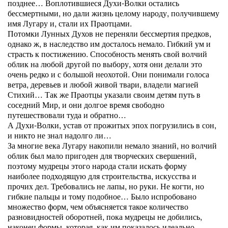
позднее… Воплотившиеся Духи-Волки остались
бессмертными, но дали жизнь целому народу, получившему
имя Лугару и, стали их Праотцами.
Потомки Лунных Духов не переняли бессмертия предков,
однако ж, в наследство им досталось немало. Гибкий ум и
страсть к постижению. Способность менять свой волчий
облик на любой другой по выбору, хотя они делали это
очень редко и с большой неохотой. Они понимали голоса
ветра, деревьев и любой живой твари, владели магией
Стихий… Так же Праотцы указали своим детям путь в
соседний Мир, и они долгое время свободно
путешествовали туда и обратно…
А Духи-Волки, устав от прожитых эпох погрузились в сон,
и никто не знал надолго ли…
За многие века Лугару накопили немало знаний, но волчий
облик был мало пригоден для творческих свершений,
поэтому мудрецы этого народа стали искать форму
наиболее подходящую для строительства, искусства и
прочих дел. Требовались не лапы, но руки. Не когти, но
гибкие пальцы и тому подобное… Было испробовано
множество форм, чем объясняется такое количество
разновидностей оборотней, пока мудрецы не добились,
наконец формы, которая, как им показалось идеально