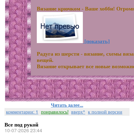
Вязание крючком - Ваше хобби! Огром
[показать]
Радуга из шерсти - вязание, схемы вяз
вещей.
Вязание открывает все новые возможн
Читать далее...
комментарии: 1
понравилось!
вверх^
к полной версии
Все под рукой
10-07-2026 23:44