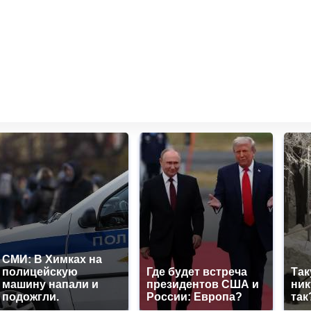
СМИ: В Химках на
полицейскую
Где будет встреча
Так
машину напали и
президентов США и
ник
подожгли.
России: Европа?
так