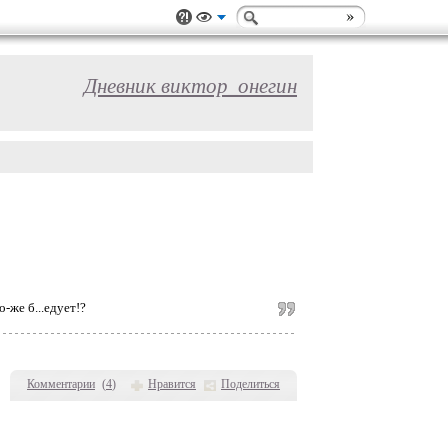
Дневник виктор_онегин
-же б...едует!?
Комментарии
(
4
)
Нравится
Поделиться