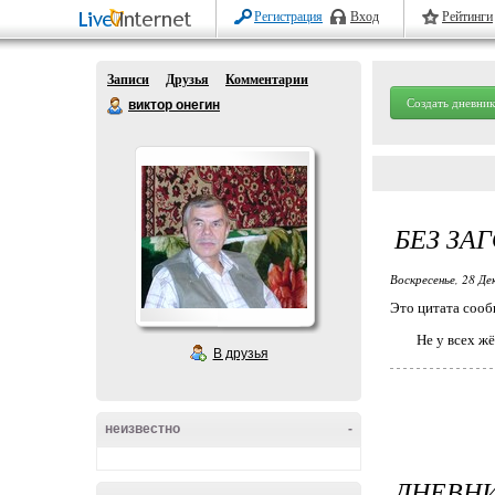
Регистрация
Вход
Рейтинги
Записи
Друзья
Комментарии
Создать дневник
виктор онегин
БЕЗ ЗА
Воскресенье, 28 Де
Это цитата соо
Не у всех жё
В друзья
неизвестно
-
ДНЕВН