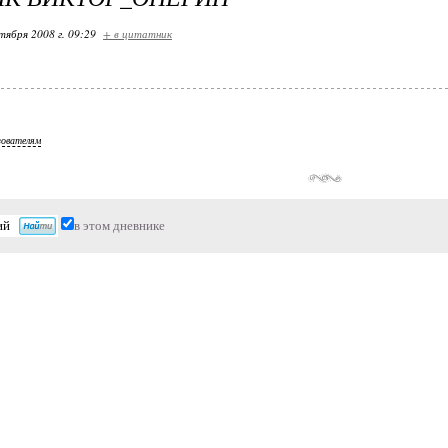
тября 2008 г. 09:29
+ в цитатник
зователям
в этом дневнике