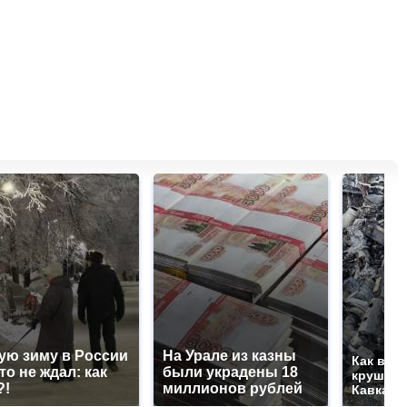
ую зиму в России
На Урале из казны
Как выг
то не ждал: как
были украдены 18
крушени
?!
миллионов рублей
Кавказе