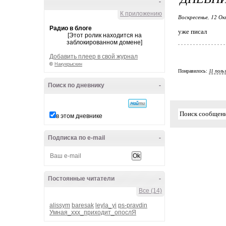
-
К приложению
Воскресенье, 12 Ок
Радио в блоге
уже писал
[Этот ролик находится на
заблокированном домене]
Добавить плеер в свой журнал
©
Накукрыскин
Понравилось:
11 поль
Поиск по дневнику
-
в этом дневнике
Подписка по e-mail
-
Постоянные читатели
-
Все (14)
alissym
baresak
leyla_yi
ps-pravdin
Умная_ххх_приходит_опослЯ