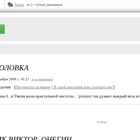
Авось
из (+ сутки) дневников
ГОЛОВКА
кабря 2008 г. 10:23
+ в цитатник
бщения
[
Прочитать целиком
+
В свой цитатник или сообщество!
]
ны б...и.Уменя жена кристальной чистоты... :pioneer:так думает каждый муж.кто
ИК ВИКТОР_ОНЕГИН