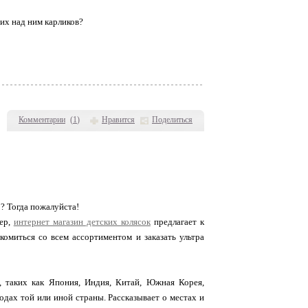
их над ним карликов?
Комментарии
(
1
)
Нравится
Поделиться
о? Тогда пожалуйста!
мер,
интернет магазин детских колясок
предлагает к
омиться со всем ассортиментом и заказать ультра
, таких как Япония, Индия, Китай, Южная Корея,
одах той или иной страны. Рассказывает о местах и