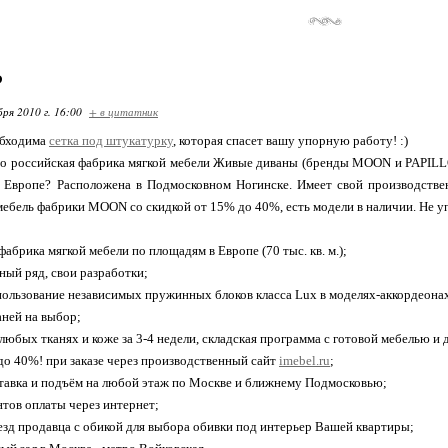
Ь
бря 2010 г. 16:00
+ в цитатник
обходима
сетка под штукатурку
, которая спасет вашу упорную работу! :)
то российская фабрика мягкой мебели Живые диваны (бренды MOON и PAPILLO
в Европе? Расположена в Подмосковном Ногинске. Имеет свой производств
 мебель фабрики MOON со скидкой от 15% до 40%, есть модели в наличии. Не у
фабрика мягкой мебели по площадям в Европе (70 тыс. кв. м.);
ный ряд, свои разработки;
спользование независимых пружинных блоков класса Lux в моделях-аккордеона
каней на выбор;
 любых тканях и коже за 3-4 недели, складская программа с готовой мебелью и 
 до 40%! при заказе через производственный сайт
imebel.ru
;
ставка и подъём на любой этаж по Москве и ближнему Подмосковью;
нтов оплаты через интернет;
езд продавца с обикой для выбора обивки под интерьер Вашей квартиры;