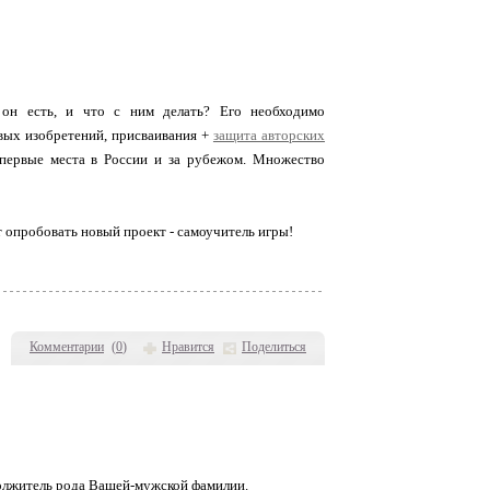
 он есть, и что с ним делать? Его необходимо
овых изобретений, присваивания +
защита авторских
первые места в России и за рубежом. Множество
 опробовать новый проект - самоучитель игры!
Комментарии
(
0
)
Нравится
Поделиться
одолжитель рода Вашей-мужской фамилии.