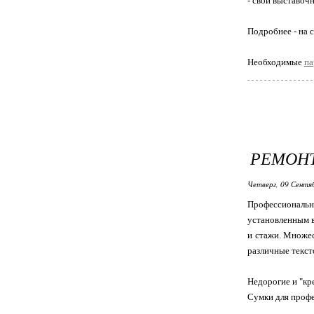
- свой выставочн
Подробнее - на 
Необходимые
па
РЕМОН
Четверг, 09 Сентя
Профессиональ
установленным в
и стажи. Множес
различные текст
Недорогие и "кр
Сумки для проф