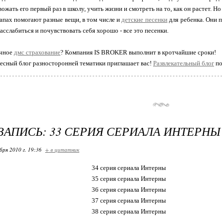
жать его первый раз в школу, учить жизни и смотреть на то, как он растет. Н
апах помогают разные вещи, в том числе и
детские песенки
для ребенка. Они п
асслабиться и почувствовать себя хорошо - все это песенки.
очное
дмс страхование
? Компания IS BROKER выполнит в кротчайшие сроки!
сный блог разносторонней тематики приглашает вас!
Развлекательный блог
по
ЗАПИСЬ: 33 СЕРИЯ СЕРИАЛА ИНТЕРНЫ
бря 2010 г. 19:36
+ в цитатник
34 серия сериала Интерны
35 серия сериала Интерны
36 серия сериала Интерны
37 серия сериала Интерны
38 серия сериала Интерны