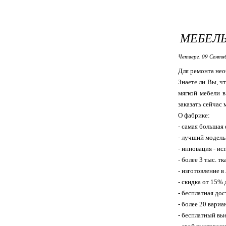
МЕБЕЛ
Четверг, 09 Сентя
Для ремонта не
Знаете ли Вы, ч
мягкой мебели 
заказать сейчас
О фабрике:
- самая большая 
- лучший модель
- инновация - и
- более 3 тыс. т
- изготовление в
- скидка от 15%
- бесплатная до
- более 20 вариа
- бесплатный вы