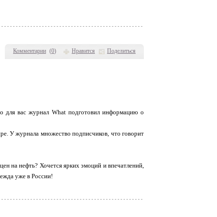
Комментарии
(
0
)
Нравится
Поделиться
но для вас журнал What подготовил информацию о
ире. У журнала множество подписчиков, что говорит
цен на нефть? Хочется ярких эмоций и впечатлений,
дежда уже в России!