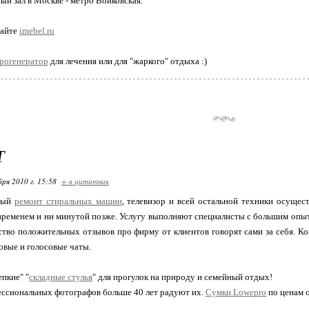
ый зал в Москве - метро Войковская.
сайте
imebel.ru
рогенератор
для лечения или для "жаркого" отдыха :)
Т
бря 2010 г. 15:58
+ в цитатник
ный
ремонт стиральных машин
, телевизор и всей остальной техники осущес
ременем и ни минутой позже. Услугу выполняют специалисты с большим опы
тво положительных отзывов про фирму от клиентов говорят сами за себя. К
овые и голосовые чаты.
епкие" "
складные стулья
" для прогулок на природу и семейный отдых!
ессиональных фотографов больше 40 лет радуют их.
Сумки Lowepro
по ценам о