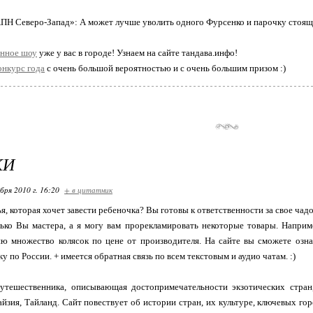
Н Северо-Запад»: А может лучше уволить одного Фурсенко и парочку стоящ
енное шоу
уже у вас в городе! Узнаем на сайте тандава.инфо!
онкурс года
с очень большой вероятностью и с очень большим призом :)
КИ
бря 2010 г. 16:20
+ в цитатник
я, которая хочет завести ребеночка? Вы готовы к ответственности за свое чад
лько Вы мастера, а я могу вам прорекламировать некоторые товары. Напри
ю множество колясок по цене от производителя. На сайте вы сможете ознак
 по России. + имеется обратная связь по всем текстовым и аудио чатам. :)
утешественника, описывающая достопримечательности экзотических стран
йзия, Тайланд. Сайт повествует об истории стран, их культуре, ключевых гор