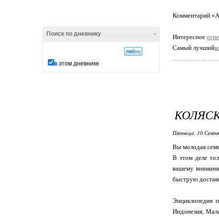
Комментарий «АП
Поиск по дневнику
-
Интересное
огн
Самый лучший
к
в этом дневнике
КОЛЯС
Пятница, 10 Сентя
Вы молодая семь
В этом деле то
вашему внимани
быструю доставку
Энциклопедия п
Индонезия, Мала