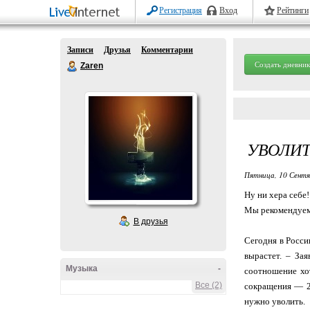
Регистрация
Вход
Рейтинги
Записи
Друзья
Комментарии
Создать дневник
Zaren
УВОЛИТ
Пятница, 10 Сентя
Ну ни хера себе!
Мы рекомендуем
В друзья
Сегодня в Росси
вырастет. – За
Музыка
-
соотношение хот
Все (2)
сокращения — 20
нужно уволить.