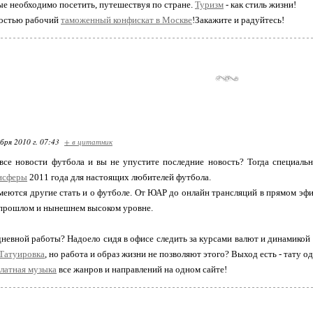
ые необходимо посетить, путешествуя по стране.
Туризм
- как стиль жизни!
остью рабочий
таможенный конфискат в Москве
!Закажите и радуйтесь!
бря 2010 г. 07:43
+ в цитатник
все новости футбола и вы не упустите последние новость? Тогда специаль
нсферы
2011 года для настоящих любителей футбола.
меются другие стать и о футболе. От ЮАР до онлайн трансляций в прямом эф
 прошлом и нынешнем высоком уровне.
дневной работы? Надоело сидя в офисе следить за курсами валют и динамикой 
Татуировка
, но работа и образ жизни не позволяют этого? Выход есть - тату о
латная музыка
все жанров и направлений на одном сайте!