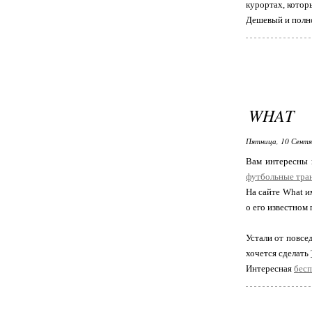
курортах, котор
Дешевый и полн
WHAT
Пятница, 10 Сентя
Вам интересны 
футбольные тра
На сайте What и
о его известном
Устали от повсе
хочется сделать
Интересная
бесп