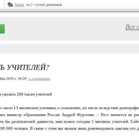
Авось
из (+ сутки) дневников
Все 
Ь УЧИТЕЛЕЙ?
бря 2010 г. 16:28
+ в цитатник
 уволить 200 тысяч учителей
и около 13 миллионов учеников, к сожалению, их число вследствие демограф
явил министр образования России Андрей Фурсенко. – Рост начнется не ра
я бы десятилетней давности, нам нужен сегодня 1 миллион учителей. Сейч
0 000 человек. В связи с этим мы можем лишь рекомендовать школам это дел