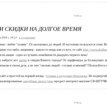
И СКИДКИ НА ДОЛГОЕ ВРЕМЯ
я 2010 г. 16:23
+ в цитатник
ния - любят "халяву". От насекомых до людей. И частенько пользуются этим. Ве
димо что-либо, например - какую-то вещь или услугу, то сайт
http://www.skidkae
 на акции - одно из лучших новейшевств двадцать первого века!
ы найдете все
акции
и скидки Вашего города! От парфюмера до большущих маг
налы в своем деле, а не тип "сколько людей - столько и мнений"! Пользуйтесь н
сайт и простой на первый взгляд -
отзывы о роддомах Воронежа
. Не подверга
циализированные
свадебные аксессуары
продает интернет-магазин СВ-ШТУЧК