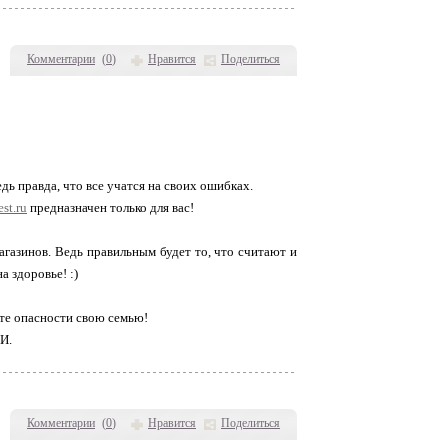
Комментарии
(
0
)
Нравится
Поделиться
дь правда, что все учатся на своих ошибках.
st.ru
предназначен только для вас!
азинов. Ведь правильным будет то, что считают и
а здоровье! :)
йте опасности свою семью!
И.
Комментарии
(
0
)
Нравится
Поделиться