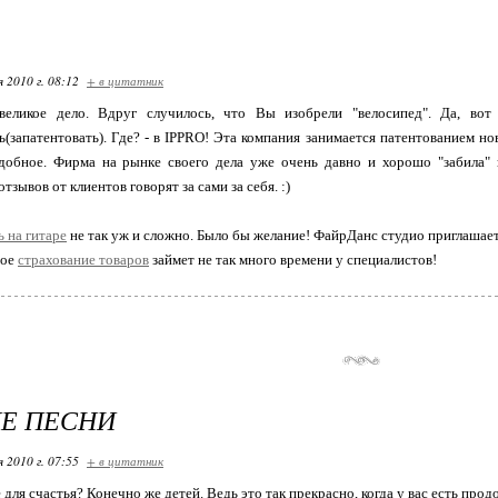
я 2010 г. 08:12
+ в цитатник
еликое дело. Вдруг случилось, что Вы изобрели "велосипед". Да, вот
ь(запатентовать). Где? - в IPPRO! Эта компания занимается патентованием н
обное. Фирма на рынке своего дела уже очень давно и хорошо "забила" 
зывов от клиентов говорят за сами за себя. :)
ь на гитаре
не так уж и сложно. Было бы желание! ФайрДанс студио приглашает
ное
страхование товаров
займет не так много времени у специалистов!
Е ПЕСНИ
я 2010 г. 07:55
+ в цитатник
 для счастья? Конечно же детей. Ведь это так прекрасно, когда у вас есть пр