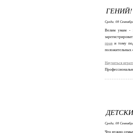
ГЕНИЙ!
Среда, 08 Сентябр
Велим умам - в
зарегистрироват
прав
и тому под
положительных от
Научиться играт
Профессиональ
ДЕТСКИ
Среда, 08 Сентябр
Что нужно семье