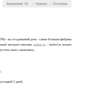
Комментарии
(
0
)
Нравится
Поделиться
N) - на сегодняшний день - самая большая фабрика
енный интернет-магазин
imebel.ru
- imebel.ru можно
пустите шанс сэкономить.
х;
доставкой 5 дней;