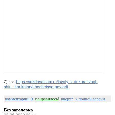
Далее:
https://sozdavaisam.ru/tsvety-iz-dekorativnoj-
shtu...kor-kotoryj-hochetsya-povtorit
комментарии: 0
понравилось!
вверх^
к полной версии
Без заголовка
03-06-2020 08:11