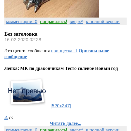
комментарии: 0
понравилось!
вверх^
к полной версии
Без заголовка
16-02-2020 02:28
Это цитата сообщения
принцеска_1
Оригинальное
сообщение
Лепка: МК по дракончикам Тесто соленое Новый год
[520x347]
2.
<<
Читать далее...
комментарии: 0
понравилось!
вверх^
к полной версии