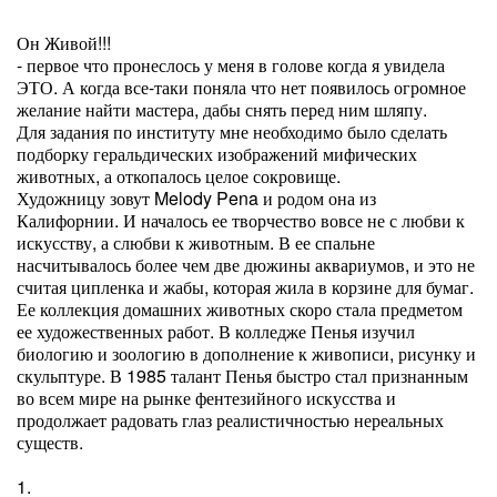
Он Живой!!!
- первое что пронеслось у меня в голове когда я увидела
ЭТО. А когда все-таки поняла что нет появилось огромное
желание найти мастера, дабы снять перед ним шляпу.
Для задания по институту мне необходимо было сделать
подборку геральдических изображений мифических
животных, а откопалось целое сокровище.
Художницу зовут Melody Pena и родом она из
Калифорнии. И началось ее творчество вовсе не с любви к
искусству, а слюбви к животным. В ее спальне
насчитывалось более чем две дюжины аквариумов, и это не
считая ципленка и жабы, которая жила в корзине для бумаг.
Ее коллекция домашних животных скоро стала предметом
ее художественных работ. В колледже Пенья изучил
биологию и зоологию в дополнение к живописи, рисунку и
скульптуре. В 1985 талант Пенья быстро стал признанным
во всем мире на рынке фентезийного искусства и
продолжает радовать глаз реалистичностью нереальных
существ.
1.