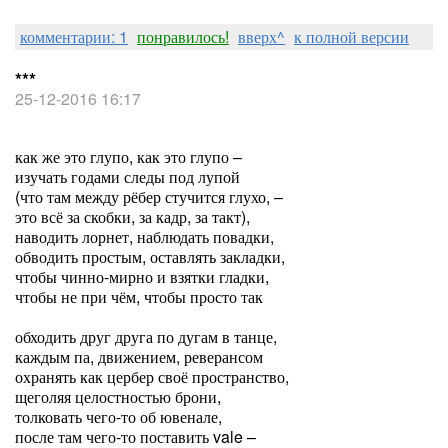
комментарии: 1
понравилось!
вверх^
к полной версии
***
25-12-2016 16:17
как же это глупо, как это глупо –
изучать годами следы под лупой
(что там между рёбер стучится глухо, –
это всё за скобки, за кадр, за такт),
наводить лорнет, наблюдать повадки,
обводить простым, оставлять закладки,
чтобы чинно-мирно и взятки гладки,
чтобы не при чём, чтобы просто так
обходить друг друга по дугам в танце,
каждым па, движением, реверансом
охранять как цербер своё пространство,
щеголяя целостностью брони,
толковать чего-то об ювенале,
после там чего-то поставить vale –