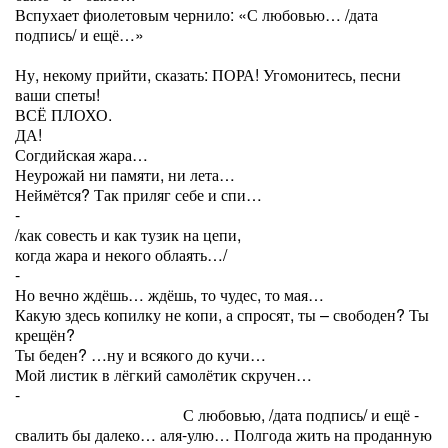
Вспухает фиолетовым чернило: «С любовью… /дата
подпись/ и ещё…»
Ну, некому прийти, сказать: ПОРА! Угомонитесь, песни
ваши спеты!
ВСЁ ПЛОХО.
ДА!
Согдийская жара…
Неурожай ни памяти, ни лета…
Неймётся? Так приляг себе и спи…
-
/как совесть и как тузик на цепи,
когда жара и некого облаять…/
-
Но вечно ждёшь… ждёшь, то чудес, то мая…
Какую здесь копилку не копи, а спросят, ты – свободен? Ты
крещён?
Ты беден? …ну и всякого до кучи…
Мой листик в лёгкий самолётик скручен…
-
С любовью, /дата подпись/ и ещё -
свалить бы далеко… аля-улю… Полгода жить на проданную