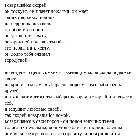
возвращайся скорей.
он тоскует, он плачет дождями, он ждет
твоих пыльных подошв
на перронах вокзалов.
с любой из сторон.
он устал призывать.
осторожней и легче ступай -
его нервы ни к черту,
он долго тебя ожидал -
город твой.
но когда его цепи сомкнутся звенящим кольцом на лодыжке
твоей,
не кричи - ты сама выбираешь дорогу, сама выбираешь
друзей.
и в конечном итоге ты выберешь город, который привяжет к
себе,
и задушит любовью своей.
так скорей возвращайся домой.
возвращайся в свой город - он полон зовущих теней,
голоса их печальны, волнующе близки, их лица бледны.
они верят безгрешно в свою правоту. и поверишь и ты.