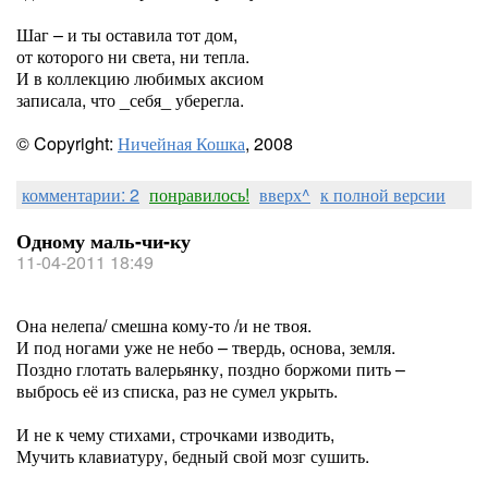
Шаг – и ты оставила тот дом,
от которого ни света, ни тепла.
И в коллекцию любимых аксиом
записала, что _себя_ уберегла.
© Copyright:
Ничейная Кошка
, 2008
комментарии: 2
понравилось!
вверх^
к полной версии
Одному маль-чи-ку
11-04-2011 18:49
Она нелепа/ смешна кому-то /и не твоя.
И под ногами уже не небо – твердь, основа, земля.
Поздно глотать валерьянку, поздно боржоми пить –
выбрось её из списка, раз не сумел укрыть.
И не к чему стихами, строчками изводить,
Мучить клавиатуру, бедный свой мозг сушить.