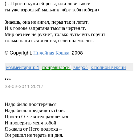
(…Просто купи ей розы, или лови такси –
ты уже взрослый мальчик, чёрт тебя побери)
Знаешь, она не ангел, перья так и летят,
И в голове запрятана тысяча чертенят.
Мир без неё не рухнет, только чуть-чуть горчит,
только напиться хочется, если она молчит.
© Copyright:
Ничейная Кошка
, 2008
комментарии: 1
понравилось!
вверх^
к полной версии
***
28-02-2011 20:17
Надо было поостеречься.
Надо было предвидеть сбой.
Просто Отче хотел развлечься
И проверить меня тобой.
Я ждала от Него подвоха –
Он решил не терять ни дня.