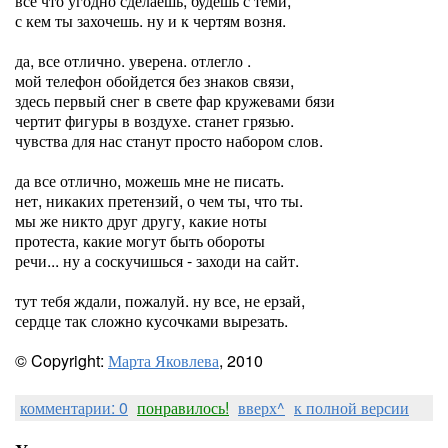
все что угодно сделаешь, будешь с теми,
с кем ты захочешь. ну и к чертям возня.
да, все отлично. уверена. отлегло .
мой телефон обойдется без знаков связи,
здесь первый снег в свете фар кружевами бязи
чертит фигуры в воздухе. станет грязью.
чувства для нас станут просто набором слов.
да все отлично, можешь мне не писать.
нет, никаких претензий, о чем ты, что ты.
мы же никто друг другу, какие ноты
протеста, какие могут быть обороты
речи... ну а соскучишься - заходи на сайт.
тут тебя ждали, пожалуй. ну все, не ерзай,
сердце так сложно кусочками вырезать.
© Copyright:
Марта Яковлева
, 2010
комментарии: 0
понравилось!
вверх^
к полной версии