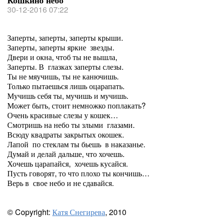
Кошкино небо
30-12-2016 07:22
Заперты, заперты, заперты крыши.
Заперты, заперты яркие звезды.
Двери и окна, чтоб ты не вышла,
Заперты. В глазках заперты слезы.
Ты не мяучишь, ты не канючишь.
Только пытаешься лишь оцарапать.
Мучишь себя ты, мучишь и мучишь.
Может быть, стоит немножко поплакать?
Очень красивые слезы у кошек…
Смотришь на небо ты злыми глазами.
Всюду квадраты закрытых окошек.
Лапой по стеклам ты бьешь в наказанье.
Думай и делай дальше, что хочешь.
Хочешь царапайся, хочешь кусайся.
Пусть говорят, то что плохо ты кончишь…
Верь в свое небо и не сдавайся.
© Copyright:
Катя Снегирева
, 2010