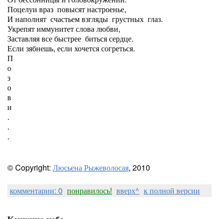
Поцелуи враз повысят настроенье,
И наполнят счастьем взгляды грустных глаз.
Укрепят иммунитет слова любви,
Заставляя все быстрее биться сердце.
Если зябнешь, если хочется согреться.
П
о
з
о
в
и
.
.
.
© Copyright:
Люсьена Рыжеволосая
, 2010
комментарии: 0
понравилось!
вверх^
к полной версии