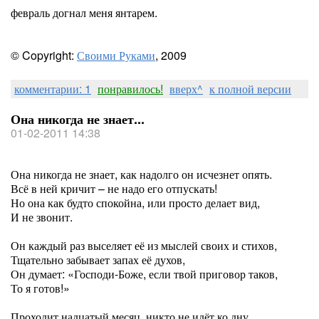
февраль догнал меня янтарем.
© Copyright:
Своими Руками
, 2009
комментарии: 1
понравилось!
вверх^
к полной версии
Она никогда не знает...
01-02-2011 14:38
Она никогда не знает, как надолго он исчезнет опять.
Всё в ней кричит – не надо его отпускать!
Но она как будто спокойна, или просто делает вид,
И не звонит.
Он каждый раз выселяет её из мыслей своих и стихов,
Тщательно забывает запах её духов,
Он думает: «Господи-Боже, если твой приговор таков,
То я готов!»
Проходит надцатый месяц, никто не идёт ко дну.