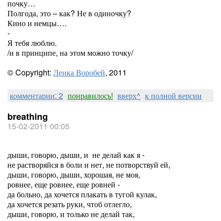
почку…
Полгода, это – как? Не в одиночку?
Кино и немцы….
-
Я тебя люблю.
/и в принципе, на этом можно точку/
© Copyright:
Ленка Воробей
, 2011
комментарии: 2
понравилось!
вверх^
к полной версии
breathing
15-02-2011 00:05
дыши, говорю, дыши, и не делай как я -
не растворяйся в боли и нет, не потворствуй ей,
дыши, говорю, дыши, хорошая, не моя,
ровнее, еще ровнее, еще ровней -
да больно, да хочется плакать в тугой кулак,
да хочется резать руки, чтоб отлегло,
дыши, говорю, и только не делай так,