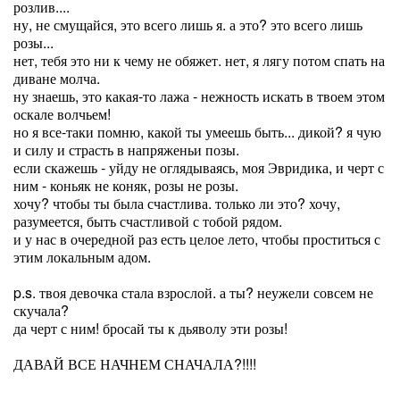
розлив....
ну, не смущайся, это всего лишь я. а это? это всего лишь
розы...
нет, тебя это ни к чему не обяжет. нет, я лягу потом спать на
диване молча.
ну знаешь, это какая-то лажа - нежность искать в твоем этом
оскале волчьем!
но я все-таки помню, какой ты умеешь быть... дикой? я чую
и силу и страсть в напряженьи позы.
если скажешь - уйду не оглядываясь, моя Эвридика, и черт с
ним - коньяк не коняк, розы не розы.
хочу? чтобы ты была счастлива. только ли это? хочу,
разумеется, быть счастливой с тобой рядом.
и у нас в очередной раз есть целое лето, чтобы проститься с
этим локальным адом.
p.s. твоя девочка стала взрослой. а ты? неужели совсем не
скучала?
да черт с ним! бросай ты к дьяволу эти розы!
ДАВАЙ ВСЕ НАЧНЕМ СНАЧАЛА?!!!!