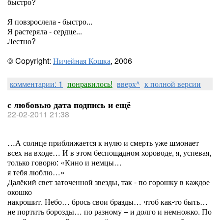
быстро?
Я повзрослела - быстро...
Я растеряла - сердце...
Лестно?
© Copyright:
Ничейная Кошка
, 2006
комментарии: 1
понравилось!
вверх^
к полной версии
с любовью дата подпись и ещё
22-02-2011 21:38
…А солнце приближается к нулю и смерть уже шмонает
всех на входе… И в этом беспощадном хороводе, я, успевая,
только говорю: «Кино и немцы…
я тебя люблю…»
Далёкий свет заточенной звезды, так - по горошку в каждое
окошко
накрошит. Небо… брось свои бразды… чтоб как-то быть…
не портить борозды… по разному – и долго и немножко. По