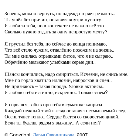
Знаешь, можно вернуть, но надежда теряет резкость..
Ты ушёл без причин, оставляя внутри пустоту.
Я любила тебя, но в контексте не важно всё это..
Сколько нужно отдать за одну непростую мечту?
Я грустил без тебя, но сейчас до конца понимаю,
Что всё стало чужим, отдалённо похожим на жизнь..
Ты мне снилась отрывками битов, что я не сыграю..
Обречённо мелькают улыбками серые дни..
Шансы кончились, надо смириться. Исчезни, не снись мне.
Мне по горло хватило иллюзий, набросков и сцен..
Не признаюсь – такая порода. Уловки актрисы..
Я люблю тебя истинно, искренно.. Только зачем?
Я сорвался, забыв про тебя в суматохе каприза..
Каждый нежный твой взгляд оставлял несмываемый след.
Осень тянет тепло.. Сердце бьется со скоростью дикой..
Если ты будешь рядом я выживу.. А если нет?
© Copyright:
Дарья Овчинникова
, 2007