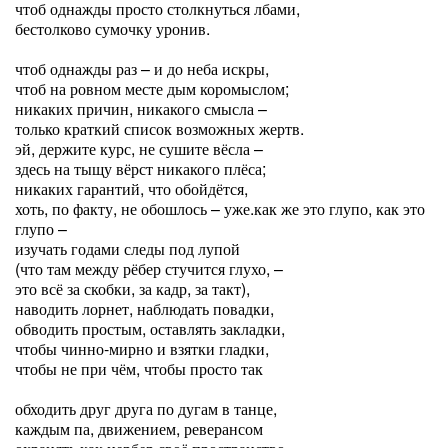
чтоб однажды просто столкнуться лбами,
бестолково сумочку уронив.
чтоб однажды раз – и до неба искры,
чтоб на ровном месте дым коромыслом;
никаких причин, никакого смысла –
только краткий список возможных жертв.
эй, держите курс, не сушите вёсла –
здесь на тыщу вёрст никакого плёса;
никаких гарантий, что обойдётся,
хоть, по факту, не обошлось – уже.как же это глупо, как это
глупо –
изучать годами следы под лупой
(что там между рёбер стучится глухо, –
это всё за скобки, за кадр, за такт),
наводить лорнет, наблюдать повадки,
обводить простым, оставлять закладки,
чтобы чинно-мирно и взятки гладки,
чтобы не при чём, чтобы просто так
обходить друг друга по дугам в танце,
каждым па, движением, реверансом