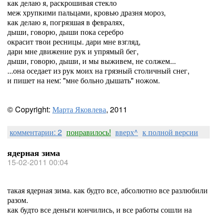
как делаю я, раскрошивая стекло
меж хрупкими пальцами, кровью дразня мороз,
как делаю я, погрязшая в февралях,
дыши, говорю, дыши пока серебро
окрасит твои ресницы. дари мне взгляд,
дари мне движение рук и упрямый бег,
дыши, говорю, дыши, и мы выживем, не солжем...
...она оседает из рук моих на грязный столичный снег,
и пишет на нем: "мне больно дышать" ножом.
© Copyright:
Марта Яковлева
, 2011
комментарии: 2
понравилось!
вверх^
к полной версии
ядерная зима
15-02-2011 00:04
такая ядерная зима. как будто все, абсолютно все разлюбили
разом.
как будто все деньги кончились, и все работы сошли на