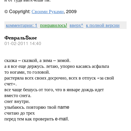
© Copyright:
Своими Руками
, 2009
комментарии: 1
понравилось!
вверх^
к полной версии
ФевральSкое
01-02-2011 14:40
сказка – сказкой, а зима – зимой.
а я все еще держусь. летаю, упорно касаясь асфальта
то ногами, то головой.
растеряла всех своих досрочно, всех в отпуск «за свой
счет».
все чаще бешусь от того, что в январе дождь идет
вместо снега.
снег внутри.
улыбаюсь. повторяю твой name
считаю до трех
перед тем как проверить e-mail.