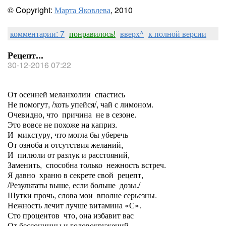
© Copyright:
Марта Яковлева
, 2010
комментарии: 7
понравилось!
вверх^
к полной версии
Рецепт...
30-12-2016 07:22
От осенней меланхолии спастись
Не помогут, /хоть упейся/, чай с лимоном.
Очевидно, что причина не в сезоне.
Это вовсе не похоже на каприз.
И микстуру, что могла бы уберечь
От озноба и отсутствия желаний,
И пилюли от разлук и расстояний,
Заменить, способна только нежность встреч.
Я давно храню в секрете свой рецепт,
/Результаты выше, если больше дозы./
Шутки прочь, слова мои вполне серьезны.
Нежность лечит лучше витамина «С».
Сто процентов что, она избавит вас
От бессонницы и головокружений.