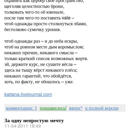
охранять как цербер своё пространство,
щеголяя целостностью брони,
толковать чего-то об ювенале,
после там чего-то поставить vale –
чтоб однажды просто столкнуться лбами,
бестолково сумочку уронив.
чтоб однажды раз – и до неба искры,
чтоб на ровном месте дым коромыслом;
никаких причин, никакого смысла –
только краткий список возможных жертв.
эй, держите курс, не сушите вёсла –
здесь на тыщу вёрст никакого плёса;
никаких гарантий, что обойдётся,
хоть, по факту, не обошлось – уже.
kaitana.livejournal.com
комментарии: 1
понравилось!
вверх^
к полной версии
За одну непростую мечту
11-04-2011 18:49