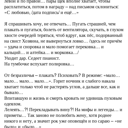
левой и по правой… пары щёк вполне хватает, чтобы
расплатиться, потом в награду – над письмом склониться:
«С любовью, /дата подпись/ и ещё…»
Я спрашивать хочу, не отвечать… Пугать страшней, чем
плакать и пугаться, болеть от вентилятора, скучать, в глухом
хвосте очередей теряться, чтоб вдруг, как пёс, подорванный
на свист Хозяина, не вывернуться ловко… /здесь не причём
– удача и сноровка и мало помогает перековка… и
кальций… и алтейка… и морковка…/
Уходит дар. Седеет пианист.
На тумбочке вспухает полировка…
От безразличья – плакать? Психовать? В режиме: «мало…
мало… мало… мало…». Горит ночник и слабого накала
хватает только чтоб не растерять углов, а дальше все, как и
бывало…
Впитавшую и жизнь и смерть кровать не удивишь пуховым
одеялом.
Лелеять…?! Перекладывать вину?! На мифы и легенды… и
приметы… Так заново не полюбить жену, хотя роднее
никого и нету, а значит рок уже оповещён и по сараю – «не
было» и «было…»