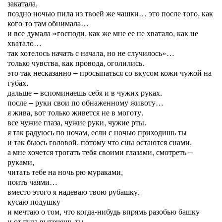
закатала,
поздно ночью пила из твоей же чашки… это после того, как
кого-то там обнимала…
и все думала «господи, как же мне ее не хватало, как не
хватало…
так хотелось начать с начала, но не случилось»…
только чувства, как провода, оголились.
это так несказанно – просыпаться со вкусом кожи чужой на
губах.
дальше – вспоминаешь себя и в чужих руках.
после – руки свои по обнаженному животу…
я жива, вот только живется не в моготу.
все чужие глаза, чужие руки, чужие рты.
я так радуюсь по ночам, если с ночью приходишь ты
и так бьюсь головой. потому что сны остаются снами,
а мне хочется трогать тебя своими глазами, смотреть –
руками,
читать тебе на ночь рю мураками,
поить чаями…
вместо этого я надеваю твою рубашку,
кусаю подушку
и мечтаю о том, что когда-нибудь впрямь разобью башку
и от туда вытечешь ты.