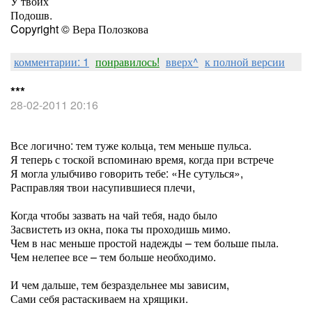
У твоих
Подошв.
Copyright © Вера Полозкова
комментарии: 1
понравилось!
вверх^
к полной версии
***
28-02-2011 20:16
Все логично: тем туже кольца, тем меньше пульса.
Я теперь с тоской вспоминаю время, когда при встрече
Я могла улыбчиво говорить тебе: «Не сутулься»,
Расправляя твои насупившиеся плечи,
Когда чтобы зазвать на чай тебя, надо было
Засвистеть из окна, пока ты проходишь мимо.
Чем в нас меньше простой надежды – тем больше пыла.
Чем нелепее все – тем больше необходимо.
И чем дальше, тем безраздельнее мы зависим,
Сами себя растаскиваем на хрящики.