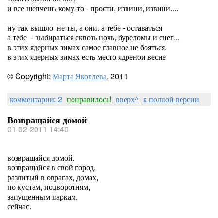
и все шепчешь кому-то - прости, извини, извини....
ну так вышло. не ты, а они. а тебе - оставаться.
а тебе - выбираться сквозь ночь, буреломы и снег...
в этих ядерных зимах самое главное не бояться.
в этих ядерных зимах есть место ядреной весне
© Copyright:
Марта Яковлева
, 2011
комментарии: 2
понравилось!
вверх^
к полной версии
Возвращайся домой
01-02-2011 14:40
возвращайся домой.
возвращайся в свой город,
разлитый в оврагах, домах,
по кустам, подворотням,
запущенным паркам.
сейчас.