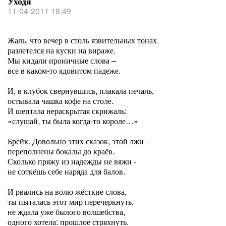
Уходя
11-04-2011 18:49
Жаль, что вечер в столь язвительных тонах
разлетелся на куски на вираже.
Мы кидали ироничные слова –
все в каком-то ядовитом падеже.
И, в клубок свернувшись, плакала печаль,
остывала чашка кофе на столе.
И шептала нераскрытая скрижаль:
«слушай, ты была когда-то короле…»
Брейк. Довольно этих сказок, этой лжи -
переполнены бокалы до краёв.
Сколько пряжу из надежды не вяжи -
не соткёшь себе наряда для балов.
И рвались на волю жёсткие слова,
ты пыталась этот мир перечеркнуть,
не ждала уже былого волшебства,
одного хотела: прошлое стряхнуть.