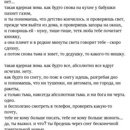
нет...
такая ядерная зима. как будто снова на кухне у бабушки
пахнет газом,
и ты понимаешь, что детство кончилось. и проверяешь свет,
прежде чем выйти из дома, и проверяешь запоры на окнах,
и говоришь ей - нуну, тише-тише, тетя люба тебе почитает
книжку,
а она плачет и в редкие минуты света говорит тебе - скоро
сдохну,
а потом снова тьма и зовет, то дедушку, то какого-то мишку.
такая ядерная зима. как будто все, абсолютно все вдруг
исчезли. нету.
как будто по снегу, по пояс в снегу идешь, разгребая дно
и понимаешь, что ни тушенки, ни автомата, ни города, ни
ракеты,
а только тьма, навсегда абсолютная тьма. и ни бога ни черта.
одно.
и бесполезно смотреть в телефон, проверять какую-то
почту,
тебе не кому больше писать, тебе не кому больше звонить...
да, ты выжил. и что? ты бредешь через снег бесконечной
томительной ночью,