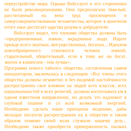
переустройству мира. Однако Вейсгаупт и его сторонники
не были революционерами. Они предполагали тяжелый,
рассчитанный на века труд просвещения и
самоусовершенствования человечества, которое в конечном
итоге таки достигает царства разума и добродетели.
Вейсгаупт видел, что членами общества должны быть
«предприимчивые, ловкие, вкрадчивые люди. Ищите
прежде всего знатных, могущественных, богатых... Идеалом
новообращенного становится человек ловкий,
старательный, общительный, если к тому же он богат,
знатен и влиятелен - тем лучше».
Программа нового тайного общества, составленная самим
инициатором, заключалась в следующем: «Все члены этого
общества должны незаметно и без видимой настойчивости
распространять свое влияние на людей всех классов, всех
национальностей и всех религий, должны воспитывать ум в
одном известном направлении, но делать это надлежит в
глубокой тишине и со всей возможной энергией.
Необходимо сделать наши принципы модными, дабы
молодые писатели распространяли их в обществе и таким
образом помимо своей воли служили нашему делу...
Необходимо также приобрести приверженность пылких