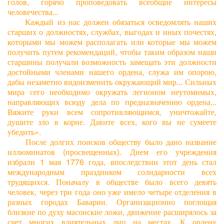
голов, горячо проповедовать всеобщие интересы
человечества...
Каждый из нас должен обязаться осведомлять наших
старших о должностях, службах, выгодах и иных почестях,
которыми мы можем располагать или которые мы можем
получить путем рекомендаций, чтобы таким образом наши
старшины получали возможность замещать эти должности
достойными членами нашего ордена, служа им опорою,
дабы незаметно видоизменить окружающий мир... Сильных
мира сего необходимо окружать легионом неутомимых,
направляющих всюду дела по предназначению ордена...
Вяжите руки всем сопротивляющимся, уничтожайте,
душите зло в корне. Давите всех, кого вы не сумеете
убедить».
После долгих поисков обществу было дано название
иллюминатов (просвещенных). Днем его учреждения
избрали 1 мая 1776 года, впоследствии этот день стал
международным праздником солидарности всех
трудящихся. Поначалу в обществе было всего девять
человек, через три года оно уже имело четыре отделения в
разных городах Баварии. Организационно поглощая
близкие по духу масонские ложи, движение расширялось за
счет многих влиятельных лиц на местах. К ордену