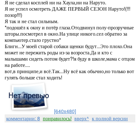
Я не сделал косплей ни на Хаула,ни на Наруто.
Я не успел осмотреть ДАЖЕ ПЕРВЫЙ СЕЗОН Наруто!(!!!
позор!!!)
Я так и не стал сильным.
*подошёл к окну и потёр глаза.Отодвинул полу-прозручные
шторы.посмотрел в окно.На улице никого.сел обратно за
компьютер.стало грустно*
Блигн...У моей старой собаки щенки будут...Это плохо.Она
может не пережить роды из-за возроста.Да и кто с
малышами сидеть потом будет?!я буду в школе,мама с отцом
на работе....
вот,в принципе,и всё.Так...Ну всё как обычно,но только вот
гулять больше стал ходить!
[640x480]
комментарии: 8
понравилось!
вверх^
к полной версии