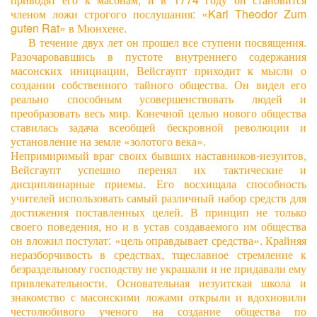
членом ложи строгого послушания: «Karl Theodor Zum
guten Rat» в Мюнхене.
В течение двух лет он прошел все ступени посвящения.
Разочаровавшись в пустоте внутреннего содержания
масонских инициации, Вейсгаупт приходит к мысли о
создании собственного тайного общества. Он видел его
реально способным усовершенствовать людей и
преобразовать весь мир. Конечной целью нового общества
ставилась задача всеобщей бескровной революции и
установление на земле «золотого века».
Непримиримый враг своих бывших наставников-иезуитов,
Вейсгаупт успешно перенял их тактические и
дисциплинарные приемы. Его восхищала способность
учителей использовать самый различный набор средств для
достижения поставленных целей. В принцип не только
своего поведения, но и в устав создаваемого им общества
он вложил постулат: «цель оправдывает средства». Крайняя
неразборчивость в средствах, тщеславное стремление к
безраздельному господству не украшали и не придавали ему
привлекательности. Основательная иезуитская школа и
знакомство с масонскими ложами открыли и вдохновили
честолюбивого ученого на создание общества по