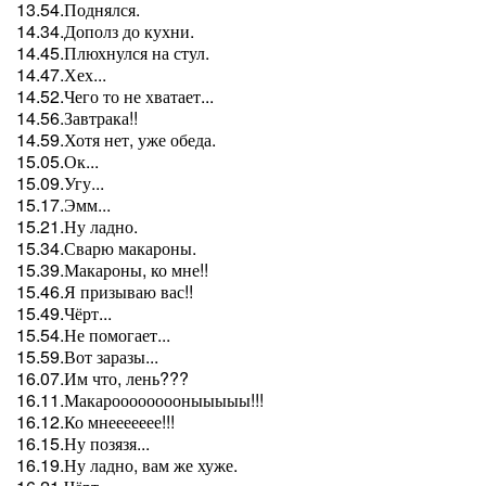
13.54.Поднялся.
14.34.Дополз до кухни.
14.45.Плюхнулся на стул.
14.47.Хех...
14.52.Чего то не хватает...
14.56.Завтрака!!
14.59.Хотя нет, уже обеда.
15.05.Ок...
15.09.Угу...
15.17.Эмм...
15.21.Ну ладно.
15.34.Сварю макароны.
15.39.Макароны, ко мне!!
15.46.Я призываю вас!!
15.49.Чёрт...
15.54.Не помогает...
15.59.Вот заразы...
16.07.Им что, лень???
16.11.Макарооооооооныыыыы!!!
16.12.Ко мнеееееее!!!
16.15.Ну позязя...
16.19.Ну ладно, вам же хуже.