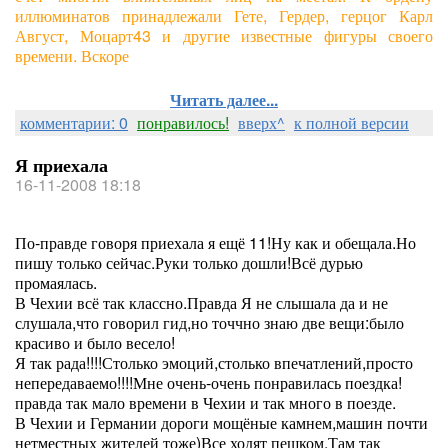
иллюминатов принадлежали Гете, Гердер, герцог Карл
Август, Моцарт43 и другие известные фигуры своего
времени. Вскоре
Читать далее...
комментарии: 0
понравилось!
вверх^
к полной версии
Я приехала
16-11-2008 18:18
По-правде говоря приехала я ещё 11!Ну как и обещала.Но
пишу только сейчас.Руки только дошли!Всё дурью
промаялась.
В Чехии всё так классно.Правда Я не слышала да и не
слушала,что говорил гид,но точчно знаю две вещи:было
красиво и было весело!
Я так рада!!!!Столько эмоций,столько впечатлений,просто
непередаваемо!!!!Мне очень-очень понравилась поездка!
правда так мало времени в Чехии и так много в поезде.
В Чехии и Германии дороги мощёные камнем,машин почти
нетместных жителей тоже)Все ходят пешком.Там так