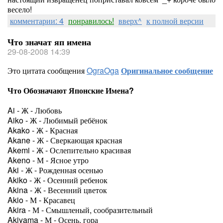
весело!
комментарии: 4
понравилось!
вверх^
к полной версии
Что значат яп имена
29-08-2008 14:39
Это цитата сообщения
OgraOga
Оригинальное сообщение
Что Обозначают Японские Имена?
Ai - Ж - Любовь
Aiko - Ж - Любимый ребёнок
Akako - Ж - Красная
Akane - Ж - Сверкающая красная
Akemi - Ж - Ослепительно красивая
Akeno - М - Ясное утро
Aki - Ж - Рожденная осенью
Akiko - Ж - Осенний ребенок
Akina - Ж - Весенний цветок
Akio - М - Красавец
Akira - М - Смышленый, сообразительный
Akiyama - М - Осень, гора