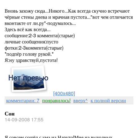
Вновь захожу сюда...Никого...Как всегда скучно встречают
чёрные стены днева и мрачная пустота..."вот чем отличается
вконтакте от ли.ру"-подумалось...
Здесь всё как всегда...
сообщение:2-3 коммента(старые)
личные сообщения:пусто
фотки:2-3коммента(старые)
*подпёр голову рукой.*
Я:ну здравствуй,пустота!
[400x480]
комментарии: 7
понравилось!
вверх^
к полной версии
Сон
14-09-2008 17:55
Я совсем сошёл с ума на Наруто!Мне на выходных