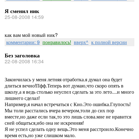
Я сменил ник
25-08-2008 14:59
как вам мой новый ник?
комментарии: 9
понравилось!
вверх^
к полной версии
Без заголовка
22-08-2008 16:34
Закончилась у меня летняя отработка.я думал она будет
длиться вечно!Пфф.Теперь вот думаю,что скоро опять в
школу,а я ведь столько неуспел сделать за это лето....и много
лишнего сделал!
Например,я начал встречаться с Кио.Это ошибка.Глупость!
Мы толи расстались вчера вечером,толи до сих пор
вместе,но даже если так,то это лишь слова.мне не нравится
сней общаться,ибо она не искренняя!
Я не успел сделать одну вещь.Это меня расстроило.Конечно
время есть,но уже слишком мало.