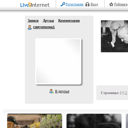
Регистрация
Вход
Рейтинги
Записи
Друзья
Комментарии
святополка1
В друзья
Страницы:
[1]
2