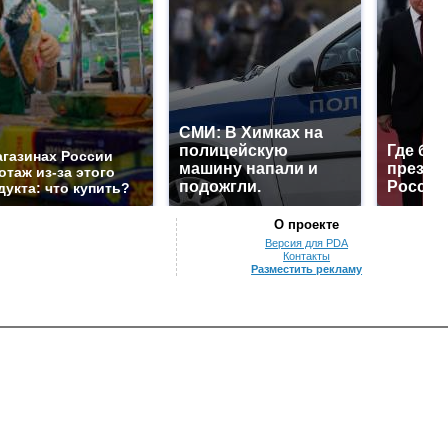
СМИ: В Химках на
полицейскую
Где буд
агазинах России
машину напали и
презид
отаж из-за этого
подожгли.
России
дукта: что купить?
О проекте
Версия для PDA
Контакты
Разместить рекламу