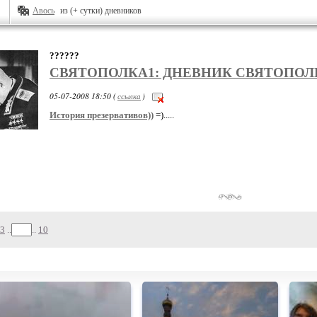
Авось
из (+ сутки) дневников
??????
СВЯТОПОЛКА1: ДНЕВНИК СВЯТОПОЛ
05-07-2008 18:50 (
ссылка
)
История презервативов))
=).....
3
..
..
10