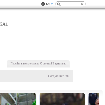
КА1
Перейти к комментарию
С цитатой
В цитатник
Следующие 30
»