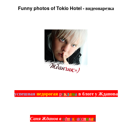
Funny photos of Tokio Hotel - видеонарезка
успешная
недорогая
р
е
к
л
а
м
а
в блоге у Жданова
Саня Жданов в
о
д
н
о
к
л
а
с
с
н
и
к
а
х
(ж