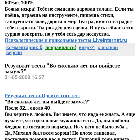
60%из 100%
Божья искра! Тебе не сомненно дарован талант. Если ты
поёшь, играешь на инструменте, пишешь стихи,
танцуешь-то знай, дорога в мир Театра, кино и эстрады-
тебе открыта. Ты рождён для сцены. И путь сейчас в это
турдно поверить, но у тебя есть дар исскуства.
Психологические и прикольные тесты LiveInternet.ru
комментарии: 0
понравилось!
вверх^
к полной
версии
Результат теста "Во сколько лет вы выйдете
замуж?"
31-05-2008 16:27
Результат теста:
Пройти этот тест
"Во сколько лет вы выйдете замуж?"
После 32... около 40
Вы верите в любовь. Вы знаете, что надо ее ждать. А еще
думаете, что идеальные мужчины есть. Да, вы любили
Федора из соседнего подъезда. Но у него не было зуба...
Да, Михаил был всем хорош! Но плохо танцевал,
постоянно позорив вас в гостях. Григорий тоже ничего